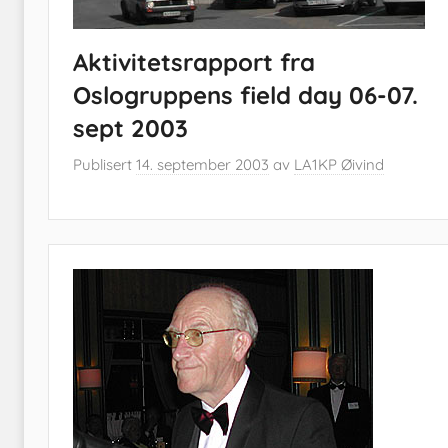
Aktivitetsrapport fra
Oslogruppens field day 06-07.
sept 2003
Publisert
14. september 2003
av
LA1KP Øivind