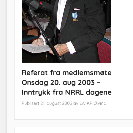
Referat fra medlemsmøte
Onsdag 20. aug 2003 –
Inntrykk fra NRRL dagene
Publisert
21. august 2003
av
LA1KP Øivind