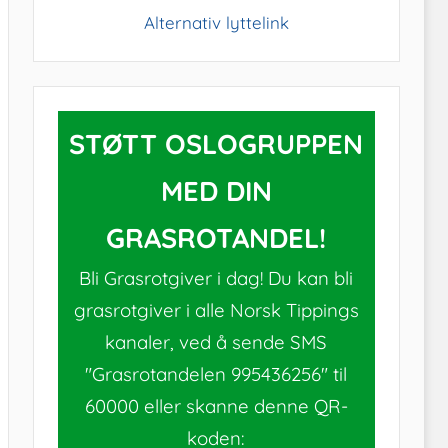
Alternativ lyttelink
STØTT OSLOGRUPPEN
MED DIN
GRASROTANDEL!
Bli Grasrotgiver i dag! Du kan bli
grasrotgiver i alle Norsk Tippings
kanaler, ved å sende SMS
"Grasrotandelen 995436256" til
60000 eller skanne denne QR-
koden: