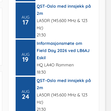
QST-Oslo med innsjekk på
2m
AUG
LA5OR (145.600 MHz & 123
17
Hz)
21:30
Informasjonsmøte om
Field Day 2026 ved LB6AJ
AUG
Eskil
19
HQ LA4O Rommen
18:30
QST-Oslo med innsjekk på
2m
AUG
LA5OR (145.600 MHz & 123
24
Hz)
21:30