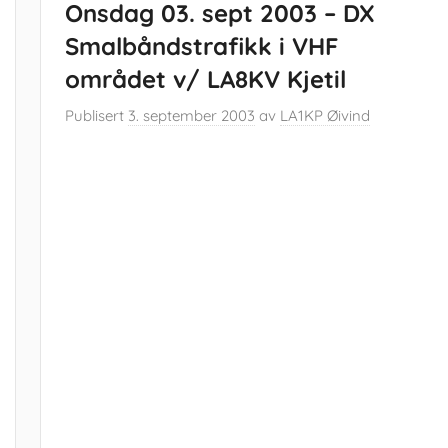
Onsdag 03. sept 2003 – DX
Smalbåndstrafikk i VHF
området v/ LA8KV Kjetil
Publisert
3. september 2003
av
LA1KP Øivind