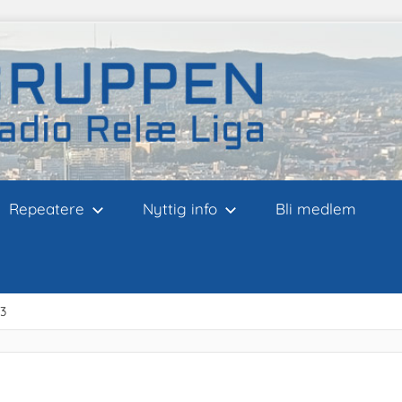
Repeatere
Nyttig info
Bli medlem
3