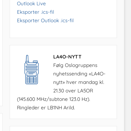
Outlook Live
Eksporter .ics-fil
Eksporter Outlook .ics-fil
LA4O-NYTT
Følg Oslogruppens
nyhetssending «LA4O-
nytt» hver mandag kl.
21.30 over LA5OR
(145.600 MHz/subtone 123.0 Hz).
Ringleder er LB1NH Arild.