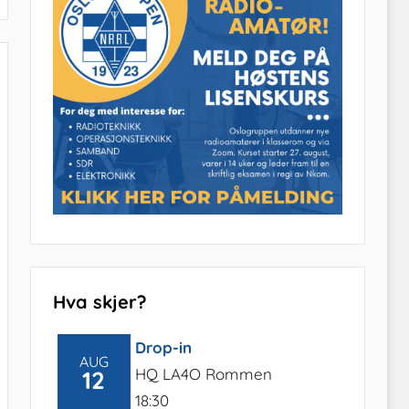
Hva skjer?
Drop-in
AUG
HQ LA4O Rommen
12
18:30