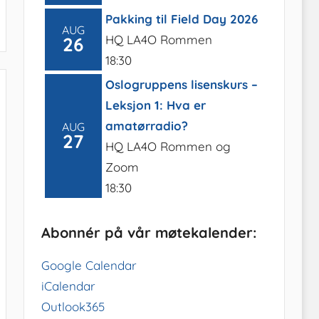
Pakking til Field Day 2026
AUG
HQ LA4O Rommen
26
18:30
Oslogruppens lisenskurs –
Leksjon 1: Hva er
amatørradio?
AUG
27
HQ LA4O Rommen og
Zoom
18:30
Abonnér på vår møtekalender:
Google Calendar
iCalendar
Outlook365