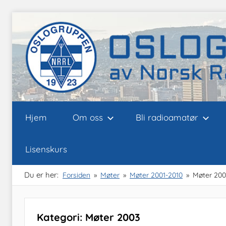
Skip
to
content
Oslogruppen
Radioamatørene
Hjem
Om oss
Bli radioamatør
i
Oslo
av
Lisenskurs
NRRL
Du er her:
Forsiden
Møter
Møter 2001-2010
Møter 200
Kategori: Møter 2003