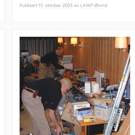
Publisert
15. oktober 2003
av
LA1KP Øivind