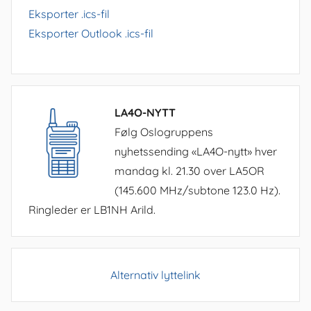
Eksporter .ics-fil
Eksporter Outlook .ics-fil
LA4O-NYTT
Følg Oslogruppens
nyhetssending «LA4O-nytt» hver
mandag kl. 21.30 over LA5OR
(145.600 MHz/subtone 123.0 Hz).
Ringleder er LB1NH Arild.
Alternativ lyttelink