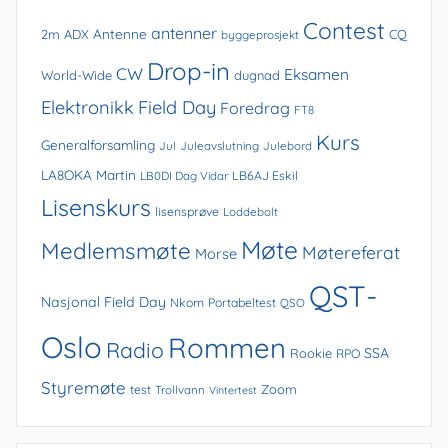
Contest
antenner
Antenne
2m
ADX
CQ
byggeprosjekt
Drop-in
CW
Eksamen
World-Wide
dugnad
Elektronikk
Field Day
Foredrag
FT8
Kurs
Generalforsamling
Jul
Juleavslutning
Julebord
LA8OKA Martin
LB0DI Dag Vidar
LB6AJ Eskil
Lisenskurs
lisensprøve
Loddebolt
Møte
Medlemsmøte
Møtereferat
Morse
QST-
Nasjonal Field Day
Nkom
Portabeltest
QSO
Oslo
Rommen
Radio
SSA
Rookie
RPO
Styremøte
Zoom
test
Trollvann
Vintertest