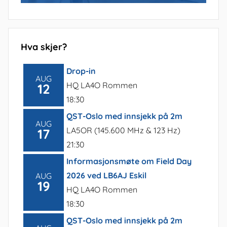
Hva skjer?
Drop-in
AUG
HQ LA4O Rommen
12
18:30
QST-Oslo med innsjekk på 2m
AUG
LA5OR (145.600 MHz & 123 Hz)
17
21:30
Informasjonsmøte om Field Day
2026 ved LB6AJ Eskil
AUG
19
HQ LA4O Rommen
18:30
QST-Oslo med innsjekk på 2m