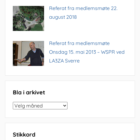
Referat fra medlemsmøte 22.
august 2018
Referat fra medlemsmøte
Onsdag 15. mai 2013 – WSPR ved
LA3ZA Sverre
Bla i arkivet
Bla
i
arkivet
Stikkord