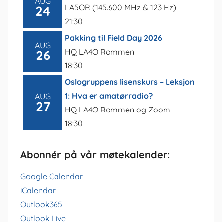
AUG
LA5OR (145.600 MHz & 123 Hz)
24
21:30
Pakking til Field Day 2026
AUG
HQ LA4O Rommen
26
18:30
Oslogruppens lisenskurs – Leksjon
1: Hva er amatørradio?
AUG
27
HQ LA4O Rommen og Zoom
18:30
Abonnér på vår møtekalender:
Google Calendar
iCalendar
Outlook365
Outlook Live