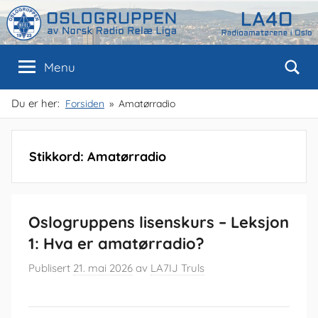
Skip
to
content
Oslogruppen
Radioamatørene
Menu
i
Oslo
av
Du er her:
Forsiden
Amatørradio
NRRL
Stikkord:
Amatørradio
Oslogruppens lisenskurs – Leksjon
1: Hva er amatørradio?
Publisert
21. mai 2026
av
LA7IJ Truls