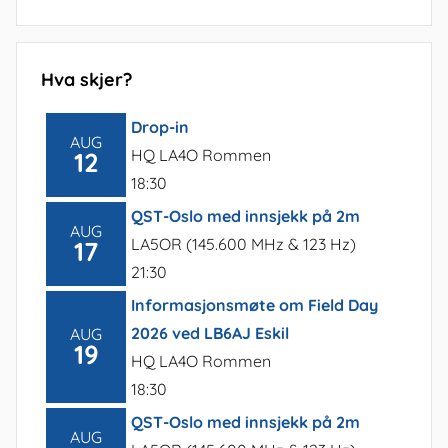
Hva skjer?
Drop-in
AUG
HQ LA4O Rommen
12
18:30
QST-Oslo med innsjekk på 2m
AUG
LA5OR (145.600 MHz & 123 Hz)
17
21:30
Informasjonsmøte om Field Day
2026 ved LB6AJ Eskil
AUG
19
HQ LA4O Rommen
18:30
QST-Oslo med innsjekk på 2m
AUG