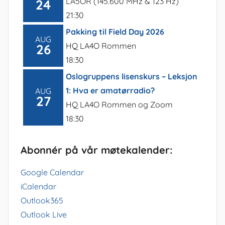
LA5OR (145.600 MHz & 123 Hz)
24
21:30
Pakking til Field Day 2026
AUG
HQ LA4O Rommen
26
18:30
Oslogruppens lisenskurs – Leksjon
1: Hva er amatørradio?
AUG
27
HQ LA4O Rommen og Zoom
18:30
Abonnér på vår møtekalender:
Google Calendar
iCalendar
Outlook365
Outlook Live