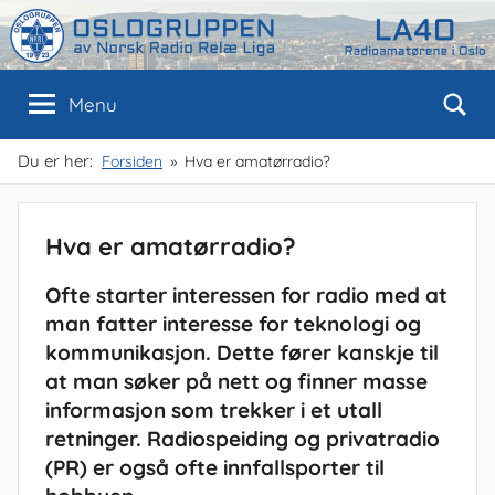
Skip
to
content
Oslogruppen
Radioamatørene
Menu
i
Oslo
av
Du er her:
Forsiden
Hva er amatørradio?
NRRL
Hva er amatørradio?
Ofte starter interessen for radio med at
man fatter interesse for teknologi og
kommunikasjon. Dette fører kanskje til
at man søker på nett og finner masse
informasjon som trekker i et utall
retninger. Radiospeiding og privatradio
(PR) er også ofte innfallsporter til