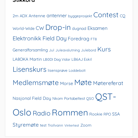
Contest
antenner
Antenne
2m
ADX
CQ
byggeprosjekt
Drop-in
CW
Eksamen
World-Wide
dugnad
Elektronikk
Field Day
Foredrag
FT8
Kurs
Generalforsamling
Jul
Juleavslutning
Julebord
LA8OKA Martin
LB0DI Dag Vidar
LB6AJ Eskil
Lisenskurs
lisensprøve
Loddebolt
Møte
Medlemsmøte
Møtereferat
Morse
QST-
Nasjonal Field Day
Nkom
Portabeltest
QSO
Oslo
Rommen
Radio
SSA
Rookie
RPO
Styremøte
Zoom
test
Trollvann
Vintertest