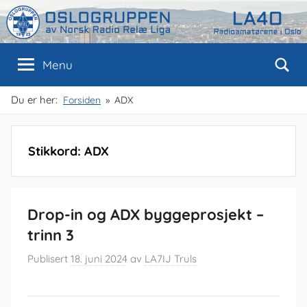
Skip
to
content
Oslogruppen
Radioamatørene
Menu
i
Oslo
av
Du er her:
Forsiden
ADX
NRRL
Stikkord:
ADX
Drop-in og ADX byggeprosjekt –
trinn 3
Publisert
18. juni 2024
av
LA7IJ Truls