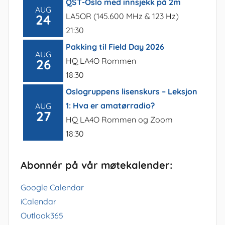
QST-Oslo med innsjekk på 2m
AUG
LA5OR (145.600 MHz & 123 Hz)
24
21:30
Pakking til Field Day 2026
AUG
HQ LA4O Rommen
26
18:30
Oslogruppens lisenskurs – Leksjon
1: Hva er amatørradio?
AUG
27
HQ LA4O Rommen og Zoom
18:30
Abonnér på vår møtekalender:
Google Calendar
iCalendar
Outlook365