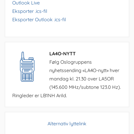
Outlook Live
Eksporter .ics-fil
Eksporter Outlook .ics-fil
LA4O-NYTT
Følg Oslogruppens
nyhetssending «LA4O-nytt» hver
mandag kl. 21.30 over LA5OR
(145.600 MHz/subtone 123.0 Hz).
Ringleder er LB1NH Arild.
Alternativ lyttelink