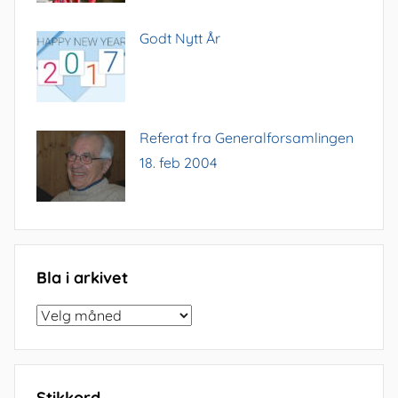
Godt Nytt År
Referat fra Generalforsamlingen
18. feb 2004
Bla i arkivet
Bla
i
arkivet
Stikkord