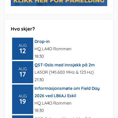
Hva skjer?
Drop-in
AUG
HQ LA4O Rommen
12
18:30
QST-Oslo med innsjekk på 2m
AUG
LA5OR (145.600 MHz & 123 Hz)
17
21:30
Informasjonsmøte om Field Day
2026 ved LB6AJ Eskil
AUG
19
HQ LA4O Rommen
18:30