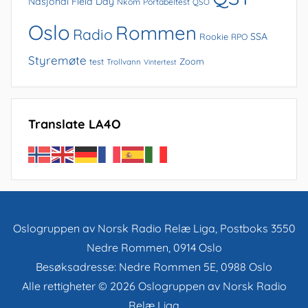
Nasjonal Field Day
Nkom
Portabeltest
QSO
Oslo
Rommen
Radio
SSA
Rookie
RPO
Styremøte
Zoom
test
Trollvann
Vintertest
Translate LA4O
Oslogruppen av Norsk Radio Relæ Liga, Postboks 3550
Nedre Rommen, 0914 Oslo
Besøksadresse: Nedre Rommen 5E, 0988 Oslo
Alle rettigheter © 2026 Oslogruppen av Norsk Radio
Relæ Liga