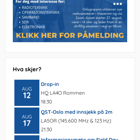
Hva skjer?
Drop-in
AUG
HQ LA4O Rommen
12
18:30
QST-Oslo med innsjekk på 2m
AUG
LA5OR (145.600 MHz & 123 Hz)
17
21:30
Informasjonsmøte om Field Day