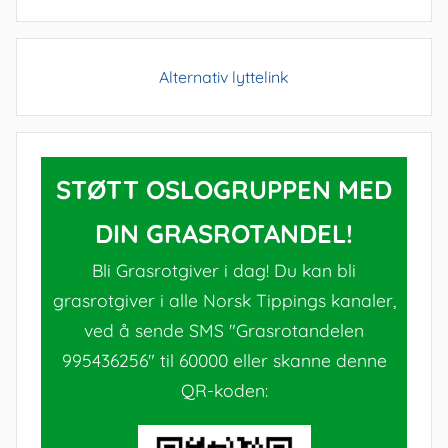
Alternativ lyttelink
STØTT OSLOGRUPPEN MED
DIN GRASROTANDEL!
Bli Grasrotgiver i dag! Du kan bli
grasrotgiver i alle Norsk Tippings kanaler,
ved å sende SMS "Grasrotandelen
995436256" til 60000 eller skanne denne
QR-koden: