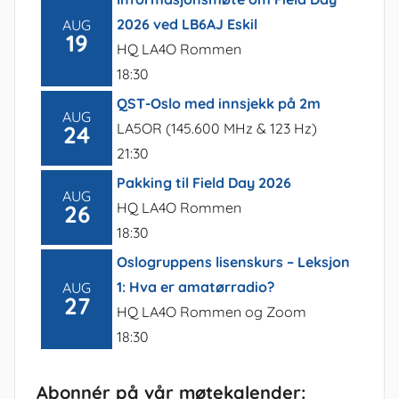
2026 ved LB6AJ Eskil
AUG
19
HQ LA4O Rommen
18:30
QST-Oslo med innsjekk på 2m
AUG
LA5OR (145.600 MHz & 123 Hz)
24
21:30
Pakking til Field Day 2026
AUG
HQ LA4O Rommen
26
18:30
Oslogruppens lisenskurs – Leksjon
1: Hva er amatørradio?
AUG
27
HQ LA4O Rommen og Zoom
18:30
Abonnér på vår møtekalender: