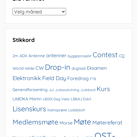
Bla
i
arkivet
Stikkord
Contest
antenner
Antenne
2m
ADX
CQ
byggeprosjekt
Drop-in
CW
Eksamen
World-Wide
dugnad
Elektronikk
Field Day
Foredrag
FT8
Kurs
Generalforsamling
Jul
Juleavslutning
Julebord
LA8OKA Martin
LB0DI Dag Vidar
LB6AJ Eskil
Lisenskurs
lisensprøve
Loddebolt
Møte
Medlemsmøte
Møtereferat
Morse
QST-