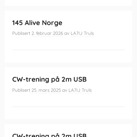
145 Alive Norge
Publisert
2. februar 2026
av
LA7IJ Truls
CW-trening på 2m USB
Publisert
25. mars 2025
av
LA7IJ Truls
CW-trening på 2m USB