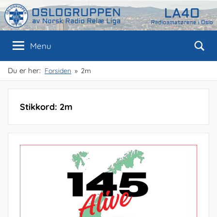
Skip
to
content
Oslogruppen
Radioamatørene
Menu
i
Oslo
av
Du er her:
Forsiden
2m
NRRL
Stikkord:
2m