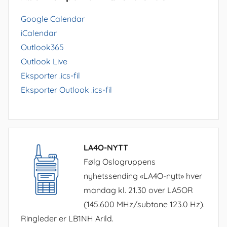
Google Calendar
iCalendar
Outlook365
Outlook Live
Eksporter .ics-fil
Eksporter Outlook .ics-fil
LA4O-NYTT
Følg Oslogruppens
nyhetssending «LA4O-nytt» hver
mandag kl. 21.30 over LA5OR
(145.600 MHz/subtone 123.0 Hz).
Ringleder er LB1NH Arild.