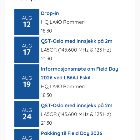
Drop-in
AUG
HQ LA4O Rommen
12
18:30
QST-Oslo med innsjekk på 2m
AUG
LA5OR (145.600 MHz & 123 Hz)
17
21:30
Informasjonsmøte om Field Day
2026 ved LB6AJ Eskil
AUG
19
HQ LA4O Rommen
18:30
QST-Oslo med innsjekk på 2m
AUG
LA5OR (145.600 MHz & 123 Hz)
24
21:30
Pakking til Field Day 2026
AUG