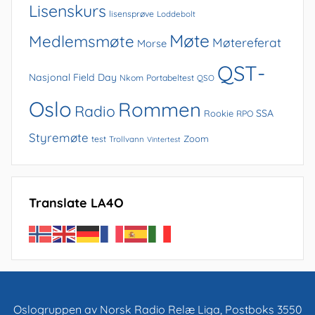
Lisenskurs
lisensprøve
Loddebolt
Møte
Medlemsmøte
Møtereferat
Morse
QST-
Nasjonal Field Day
Nkom
Portabeltest
QSO
Oslo
Rommen
Radio
SSA
Rookie
RPO
Styremøte
Zoom
test
Trollvann
Vintertest
Translate LA4O
Oslogruppen av Norsk Radio Relæ Liga, Postboks 3550