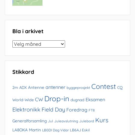
Bla i arkivet
Bla
i
arkivet
Stikkord
Contest
antenner
Antenne
2m
ADX
CQ
byggeprosjekt
Drop-in
CW
Eksamen
World-Wide
dugnad
Elektronikk
Field Day
Foredrag
FT8
Kurs
Generalforsamling
Jul
Juleavslutning
Julebord
LA8OKA Martin
LB0DI Dag Vidar
LB6AJ Eskil