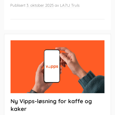
Publisert
3. oktober 2025
av
LA7IJ Truls
Ny Vipps-løsning for kaffe og
kaker