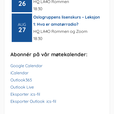
HQ LA4O Rommen
26
18:30
Oslogruppens lisenskurs – Leksjon
1: Hva er amatørradio?
AUG
27
HQ LA4O Rommen og Zoom
18:30
Abonnér på vår møtekalender:
Google Calendar
iCalendar
Outlook365
Outlook Live
Eksporter .ics-fil
Eksporter Outlook .ics-fil