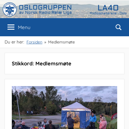
Skip
to
content
Oslogruppen
Radioamatørene
Menu
i
Oslo
av
Du er her:
Forsiden
Medlemsmøte
NRRL
Stikkord:
Medlemsmøte