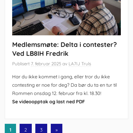
Medlemsmøte: Delta i contester?
Ved LB8IH Fredrik
Publisert
7. februar 2025
av
LA7IJ Truls
Har du ikke kommet i gang, eller tror du ikke
contesting er noe for deg? Da bør du ta en tur til
Rommen onsdag 12. februar fra kl. 18.30!
Se videoopptak og last ned PDF
Sidepaginering
Next
1
2
3
»