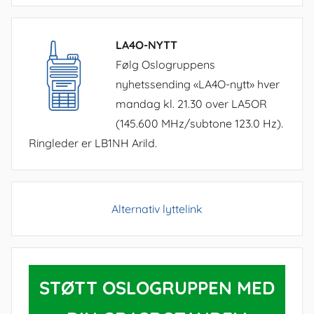
LA4O-NYTT
Følg Oslogruppens
nyhetssending «LA4O-nytt» hver
mandag kl. 21.30 over LA5OR
(145.600 MHz/subtone 123.0 Hz).
Ringleder er LB1NH Arild.
Alternativ lyttelink
STØTT OSLOGRUPPEN MED