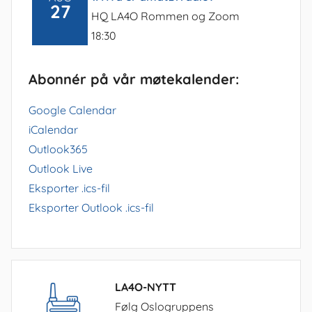
27
HQ LA4O Rommen og Zoom
18:30
Abonnér på vår møtekalender:
Google Calendar
iCalendar
Outlook365
Outlook Live
Eksporter .ics-fil
Eksporter Outlook .ics-fil
LA4O-NYTT
Følg Oslogruppens