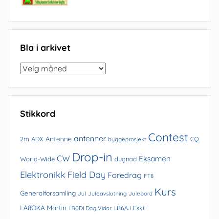
Bla i arkivet
Bla
i
arkivet
Stikkord
Contest
antenner
Antenne
2m
ADX
CQ
byggeprosjekt
Drop-in
CW
Eksamen
World-Wide
dugnad
Elektronikk
Field Day
Foredrag
FT8
Kurs
Generalforsamling
Jul
Juleavslutning
Julebord
LA8OKA Martin
LB0DI Dag Vidar
LB6AJ Eskil