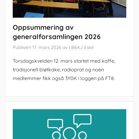
Oppsummering av
generalforsamlingen 2026
Publisert
17. mars 2026
av
LB6AJ Eskil
Torsdagskvelden 12. mars startet med kaffe,
tradisjonell bløtkake, radioprat og noen
medlemmer fikk også 3Y0K i loggen på FT8.