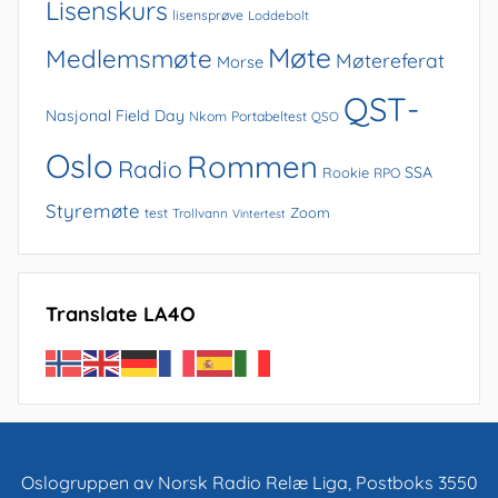
Lisenskurs
lisensprøve
Loddebolt
Møte
Medlemsmøte
Møtereferat
Morse
QST-
Nasjonal Field Day
Nkom
Portabeltest
QSO
Oslo
Rommen
Radio
SSA
Rookie
RPO
Styremøte
Zoom
test
Trollvann
Vintertest
Translate LA4O
Oslogruppen av Norsk Radio Relæ Liga, Postboks 3550