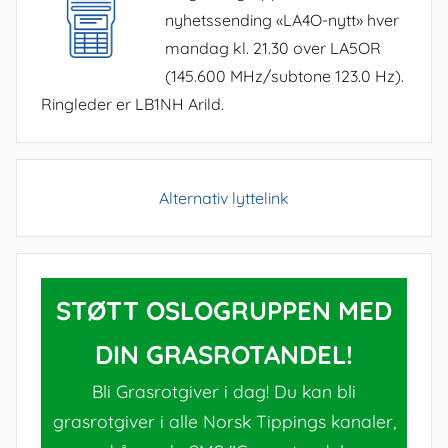
nyhetssending «LA4O-nytt» hver
mandag kl. 21.30 over LA5OR
(145.600 MHz/subtone 123.0 Hz).
Ringleder er LB1NH Arild.
Alternativ lyttelink
STØTT OSLOGRUPPEN MED
DIN GRASROTANDEL!
Bli Grasrotgiver i dag! Du kan bli
grasrotgiver i alle Norsk Tippings kanaler,