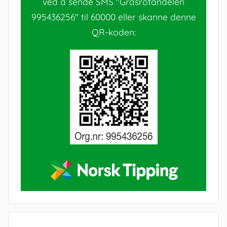
ved å sende SMS "Grasrotandelen
995436256" til 60000 eller skanne denne
QR-koden: