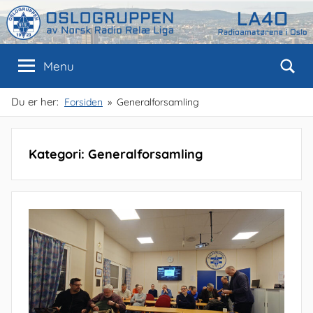
Skip
to
content
Oslogruppen
Radioamatørene
Menu
i
Oslo
av
Du er her:
Forsiden
Generalforsamling
NRRL
Kategori: Generalforsamling