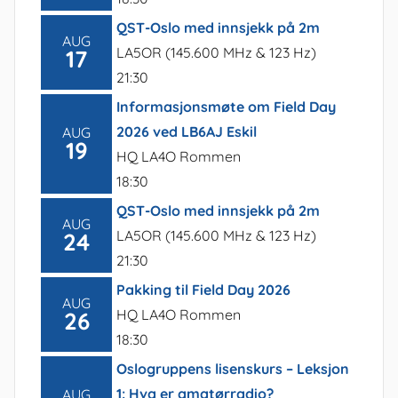
QST-Oslo med innsjekk på 2m
AUG
LA5OR (145.600 MHz & 123 Hz)
17
21:30
Informasjonsmøte om Field Day
2026 ved LB6AJ Eskil
AUG
19
HQ LA4O Rommen
18:30
QST-Oslo med innsjekk på 2m
AUG
LA5OR (145.600 MHz & 123 Hz)
24
21:30
Pakking til Field Day 2026
AUG
HQ LA4O Rommen
26
18:30
Oslogruppens lisenskurs – Leksjon
1: Hva er amatørradio?
AUG