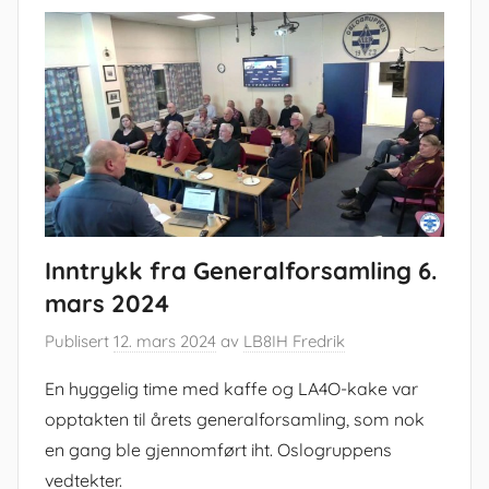
Inntrykk fra Generalforsamling 6.
mars 2024
Publisert
12. mars 2024
av
LB8IH Fredrik
En hyggelig time med kaffe og LA4O-kake var
opptakten til årets generalforsamling, som nok
en gang ble gjennomført iht. Oslogruppens
vedtekter.