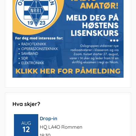
Hva skjer?
Drop-in
AUG
HQ LA4O Rommen
12
18:30