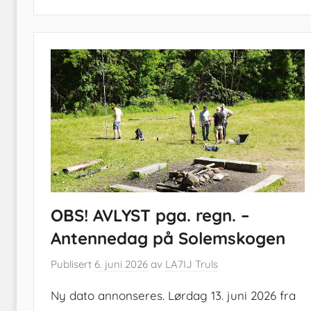
OBS! AVLYST pga. regn. –
Antennedag på Solemskogen
Publisert
6. juni 2026
av
LA7IJ Truls
Ny dato annonseres. Lørdag 13. juni 2026 fra