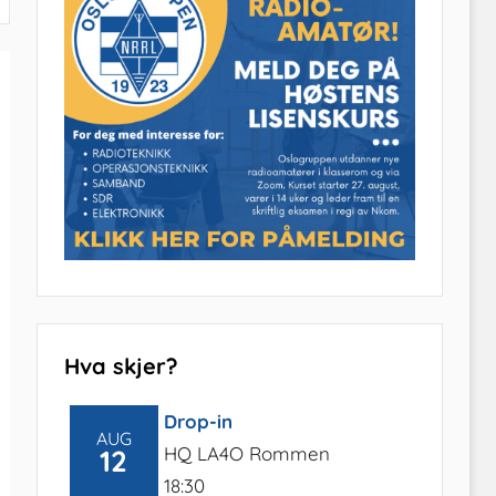
Hva skjer?
Drop-in
AUG
HQ LA4O Rommen
12
18:30