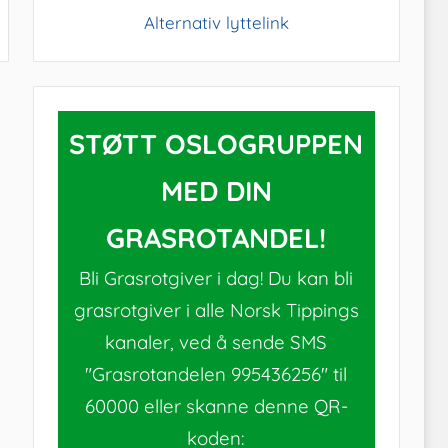
Alternativ lyttelink
STØTT OSLOGRUPPEN
MED DIN
GRASROTANDEL!
Bli Grasrotgiver i dag! Du kan bli
grasrotgiver i alle Norsk Tippings
kanaler, ved å sende SMS
"Grasrotandelen 995436256" til
60000 eller skanne denne QR-
koden: