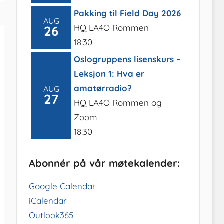
Pakking til Field Day 2026
AUG
HQ LA4O Rommen
26
18:30
Oslogruppens lisenskurs –
Leksjon 1: Hva er
amatørradio?
AUG
27
HQ LA4O Rommen og
Zoom
18:30
Abonnér på vår møtekalender:
Google Calendar
iCalendar
Outlook365