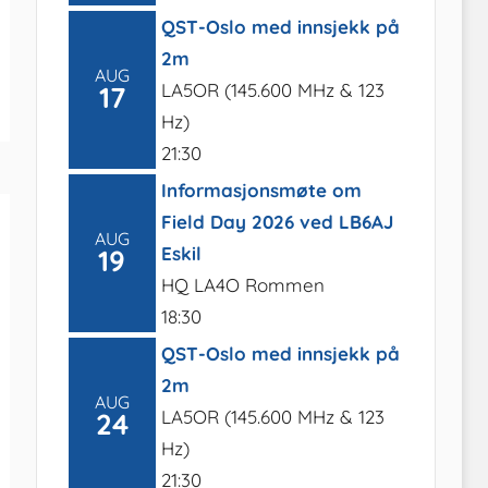
QST-Oslo med innsjekk på
2m
AUG
LA5OR (145.600 MHz & 123
17
Hz)
21:30
Informasjonsmøte om
Field Day 2026 ved LB6AJ
AUG
Eskil
19
HQ LA4O Rommen
18:30
QST-Oslo med innsjekk på
2m
AUG
LA5OR (145.600 MHz & 123
24
Hz)
21:30