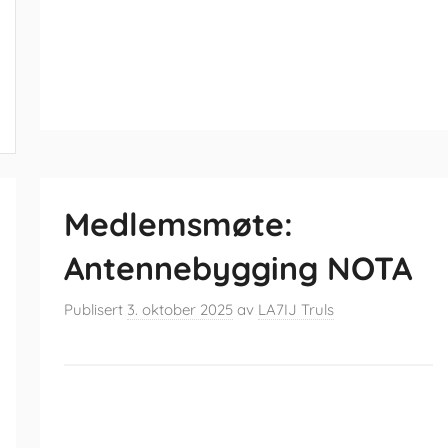
Medlemsmøte:
Antennebygging NOTA
Publisert
3. oktober 2025
av
LA7IJ Truls