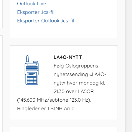
Outlook Live
Eksporter .ics-fil
Eksporter Outlook .ics-fil
LA4O-NYTT
Følg Oslogruppens
nyhetssending «LA4O-
nytt» hver mandag kl.
21.30 over LA5OR
(145.600 MHz/subtone 123.0 Hz).
Ringleder er LB1NH Arild.