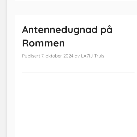
Antennedugnad på
Rommen
Publisert
7. oktober 2024
av
LA7IJ Truls