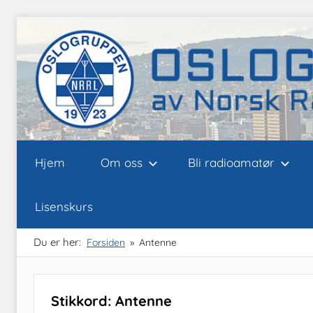
Skip
to
content
Oslogruppen
Radioamatørene
Hjem
Om oss
Bli radioamatør
i
Oslo
av
Lisenskurs
NRRL
Du er her:
Forsiden
Antenne
Stikkord:
Antenne