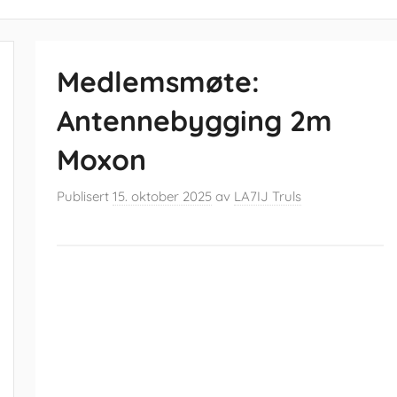
Medlemsmøte:
Antennebygging 2m
Moxon
Publisert
15. oktober 2025
av
LA7IJ Truls