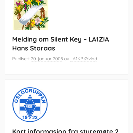
Melding om Silent Key – LA1ZIA
Hans Storaas
Publisert
20. januar 2008
av
LA1KP Øivind
Kort informasjon fra styremøte 2.