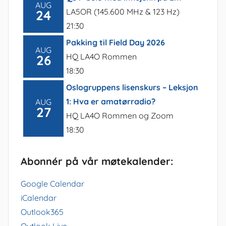
AUG
LA5OR (145.600 MHz & 123 Hz)
24
21:30
Pakking til Field Day 2026
AUG
HQ LA4O Rommen
26
18:30
Oslogruppens lisenskurs – Leksjon
1: Hva er amatørradio?
AUG
27
HQ LA4O Rommen og Zoom
18:30
Abonnér på vår møtekalender:
Google Calendar
iCalendar
Outlook365