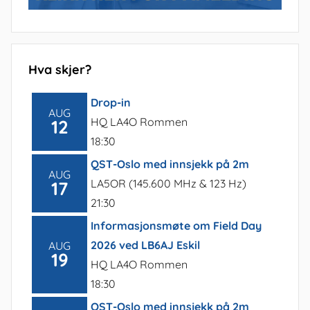
Hva skjer?
Drop-in
AUG
HQ LA4O Rommen
12
18:30
QST-Oslo med innsjekk på 2m
AUG
LA5OR (145.600 MHz & 123 Hz)
17
21:30
Informasjonsmøte om Field Day
2026 ved LB6AJ Eskil
AUG
19
HQ LA4O Rommen
18:30
QST-Oslo med innsjekk på 2m