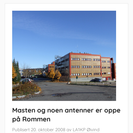
Masten og noen antenner er oppe
på Rommen
Publisert
20. oktober 2008
av
LA1KP Øivind