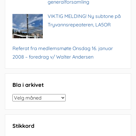
generalforsamling
VIKTIG MELDING! Ny subtone på
Tryvannsrepeateren, LA5OR
Referat fra medlemsmøte Onsdag 16. januar
2008 – foredrag v/ Walter Andersen
Bla i arkivet
Bla
i
arkivet
Stikkord