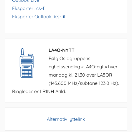
Outlook Live
Eksporter .ics-fil
Eksporter Outlook .ics-fil
LA4O-NYTT
Følg Oslogruppens
nyhetssending «LA4O-nytt» hver
mandag kl. 21.30 over LA5OR
(145.600 MHz/subtone 123.0 Hz).
Ringleder er LB1NH Arild.
Alternativ lyttelink