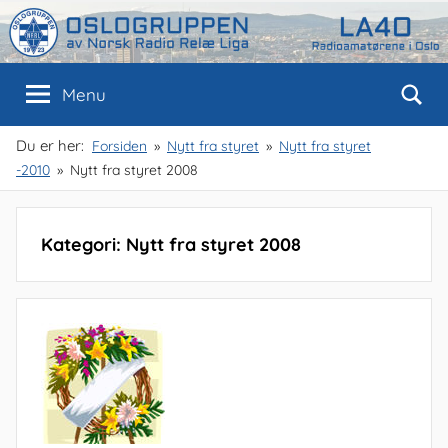
Skip
to
content
Oslogruppen
Radioamatørene
Menu
i
Oslo
av
Du er her:
Forsiden
Nytt fra styret
Nytt fra styret
-2010
Nytt fra styret 2008
NRRL
Kategori: Nytt fra styret 2008