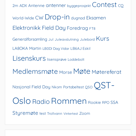
Contest
antenner
Antenne
2m
ADX
CQ
byggeprosjekt
Drop-in
CW
Eksamen
World-Wide
dugnad
Elektronikk
Field Day
Foredrag
FT8
Kurs
Generalforsamling
Jul
Juleavslutning
Julebord
LA8OKA Martin
LB0DI Dag Vidar
LB6AJ Eskil
Lisenskurs
lisensprøve
Loddebolt
Møte
Medlemsmøte
Møtereferat
Morse
QST-
Nasjonal Field Day
Nkom
Portabeltest
QSO
Oslo
Rommen
Radio
SSA
Rookie
RPO
Styremøte
Zoom
test
Trollvann
Vintertest