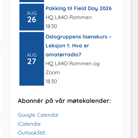
Pakking til Field Day 2026
AUG
HQ LA4O Rommen
26
18:30
Oslogruppens lisenskurs –
Leksjon 1: Hva er
amatørradio?
AUG
27
HQ LA4O Rommen og
Zoom
18:30
Abonnér på vår møtekalender:
Google Calendar
iCalendar
Outlook365