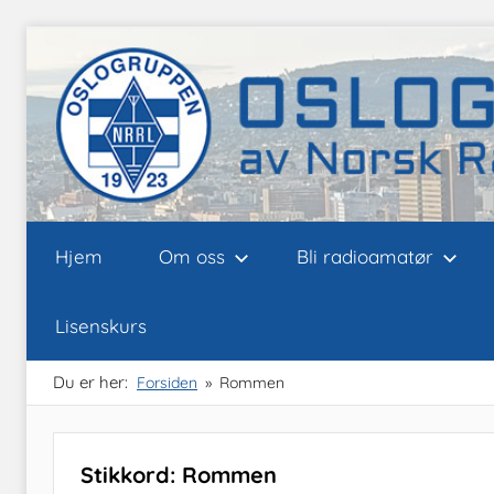
Skip
to
content
Oslogruppen
Radioamatørene
Hjem
Om oss
Bli radioamatør
i
Oslo
av
Lisenskurs
NRRL
Du er her:
Forsiden
Rommen
Stikkord:
Rommen