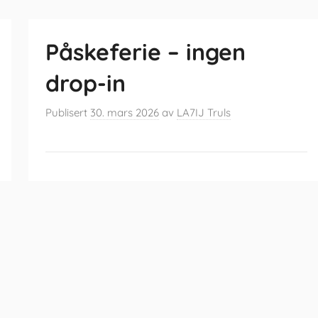
Påskeferie – ingen
drop-in
Publisert
30. mars 2026
av
LA7IJ Truls