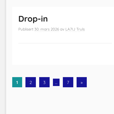
Drop-in
Publisert
30. mars 2026
av
LA7IJ Truls
Sidepaginering
Next
1
2
3
…
7
»
Posts