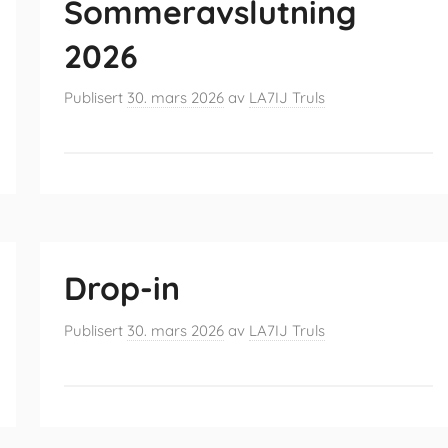
Sommeravslutning
2026
Publisert
30. mars 2026
av
LA7IJ Truls
Drop-in
Publisert
30. mars 2026
av
LA7IJ Truls