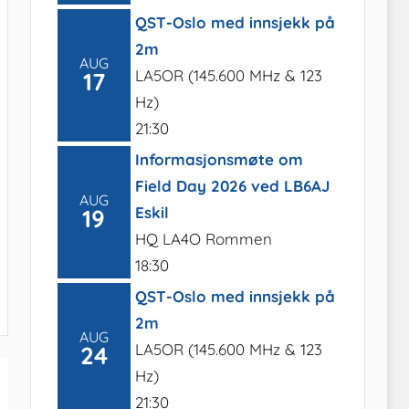
QST-Oslo med innsjekk på
2m
AUG
LA5OR (145.600 MHz & 123
17
Hz)
21:30
Informasjonsmøte om
Field Day 2026 ved LB6AJ
AUG
Eskil
19
HQ LA4O Rommen
18:30
QST-Oslo med innsjekk på
2m
AUG
LA5OR (145.600 MHz & 123
24
Hz)
21:30