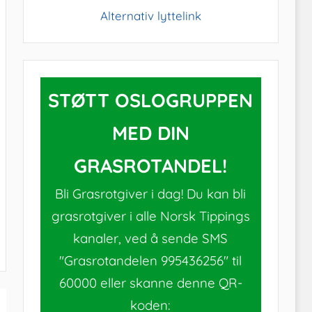
Alternativ lyttelink
STØTT OSLOGRUPPEN
MED DIN
GRASROTANDEL!
Bli Grasrotgiver i dag! Du kan bli
grasrotgiver i alle Norsk Tippings
kanaler, ved å sende SMS
"Grasrotandelen 995436256" til
60000 eller skanne denne QR-
koden: