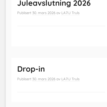
Juleavslutning 2026
Publisert
30. mars 2026
av
LA7IJ Truls
Drop-in
Publisert
30. mars 2026
av
LA7IJ Truls