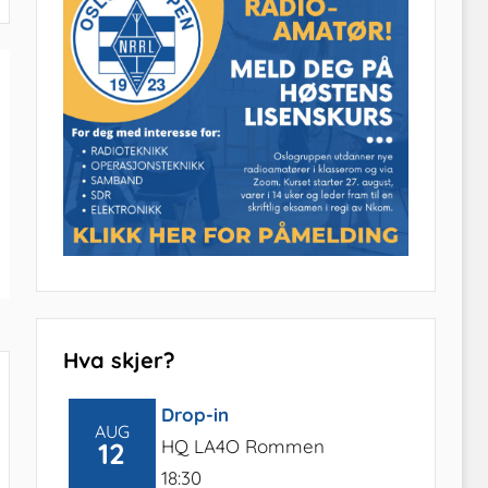
Hva skjer?
Drop-in
AUG
HQ LA4O Rommen
12
18:30