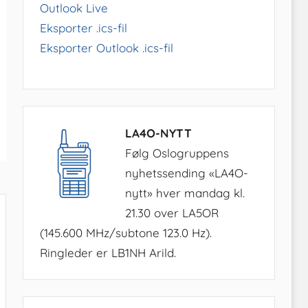
Outlook Live
Eksporter .ics-fil
Eksporter Outlook .ics-fil
LA4O-NYTT
Følg Oslogruppens
nyhetssending «LA4O-
nytt» hver mandag kl.
21.30 over LA5OR
(145.600 MHz/subtone 123.0 Hz).
Ringleder er LB1NH Arild.