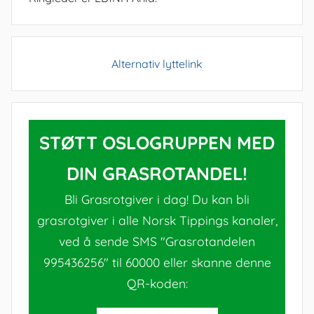
Alternativ lyttelink
STØTT OSLOGRUPPEN MED
DIN GRASROTANDEL!
Bli Grasrotgiver i dag! Du kan bli
grasrotgiver i alle Norsk Tippings kanaler,
ved å sende SMS "Grasrotandelen
995436256" til 60000 eller skanne denne
QR-koden: