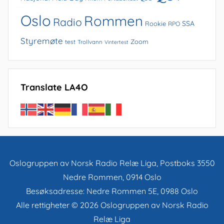
Oslo
Rommen
Radio
SSA
Rookie
RPO
Styremøte
Zoom
test
Trollvann
Vintertest
Translate LA4O
Oslogruppen av Norsk Radio Relæ Liga, Postboks 3550
Nedre Rommen, 0914 Oslo
Besøksadresse: Nedre Rommen 5E, 0988 Oslo
Alle rettigheter © 2026 Oslogruppen av Norsk Radio
Relæ Liga