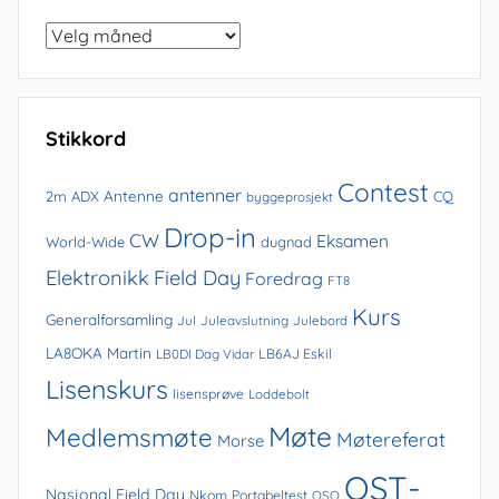
Bla
i
arkivet
Stikkord
Contest
antenner
Antenne
2m
ADX
CQ
byggeprosjekt
Drop-in
CW
Eksamen
World-Wide
dugnad
Elektronikk
Field Day
Foredrag
FT8
Kurs
Generalforsamling
Jul
Juleavslutning
Julebord
LA8OKA Martin
LB0DI Dag Vidar
LB6AJ Eskil
Lisenskurs
lisensprøve
Loddebolt
Møte
Medlemsmøte
Møtereferat
Morse
QST-
Nasjonal Field Day
Nkom
Portabeltest
QSO