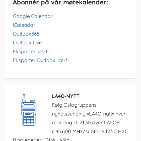
Abonnér på vår møtekalender:
Google Calendar
iCalendar
Outlook365
Outlook Live
Eksporter .ics-fil
Eksporter Outlook .ics-fil
LA4O-NYTT
Følg Oslogruppens
nyhetssending «LA4O-nytt» hver
mandag kl. 21.30 over LA5OR
(145.600 MHz/subtone 123.0 Hz).
Ringleder er LB1NH Arild.