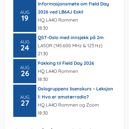
Informasjonsmøte om Field Day
2026 ved LB6AJ Eskil
AUG
19
HQ LA4O Rommen
18:30
QST-Oslo med innsjekk på 2m
AUG
LA5OR (145.600 MHz & 123 Hz)
24
21:30
Pakking til Field Day 2026
AUG
HQ LA4O Rommen
26
18:30
Oslogruppens lisenskurs – Leksjon
1: Hva er amatørradio?
AUG
27
HQ LA4O Rommen og Zoom
18:30