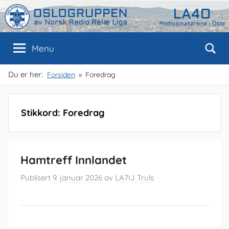
Skip
to
content
Oslogruppen
Radioamatørene
Menu
i
Oslo
av
Du er her:
Forsiden
Foredrag
NRRL
Stikkord:
Foredrag
Hamtreff Innlandet
Publisert
9. januar 2026
av
LA7IJ Truls