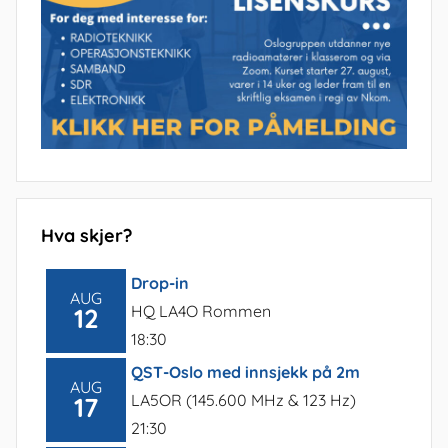
Hva skjer?
Drop-in
AUG
HQ LA4O Rommen
12
18:30
QST-Oslo med innsjekk på 2m
AUG
LA5OR (145.600 MHz & 123 Hz)
17
21:30