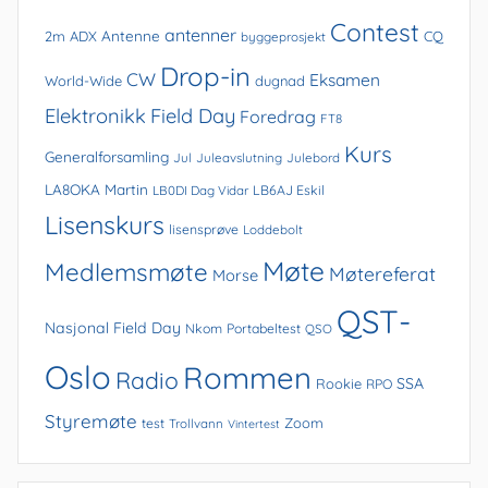
Contest
antenner
Antenne
2m
ADX
CQ
byggeprosjekt
Drop-in
CW
Eksamen
World-Wide
dugnad
Elektronikk
Field Day
Foredrag
FT8
Kurs
Generalforsamling
Jul
Juleavslutning
Julebord
LA8OKA Martin
LB0DI Dag Vidar
LB6AJ Eskil
Lisenskurs
lisensprøve
Loddebolt
Møte
Medlemsmøte
Møtereferat
Morse
QST-
Nasjonal Field Day
Nkom
Portabeltest
QSO
Oslo
Rommen
Radio
SSA
Rookie
RPO
Styremøte
Zoom
test
Trollvann
Vintertest