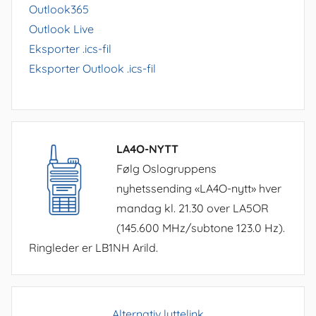
Outlook365
Outlook Live
Eksporter .ics-fil
Eksporter Outlook .ics-fil
LA4O-NYTT
Følg Oslogruppens
nyhetssending «LA4O-nytt» hver
mandag kl. 21.30 over LA5OR
(145.600 MHz/subtone 123.0 Hz).
Ringleder er LB1NH Arild.
Alternativ lyttelink