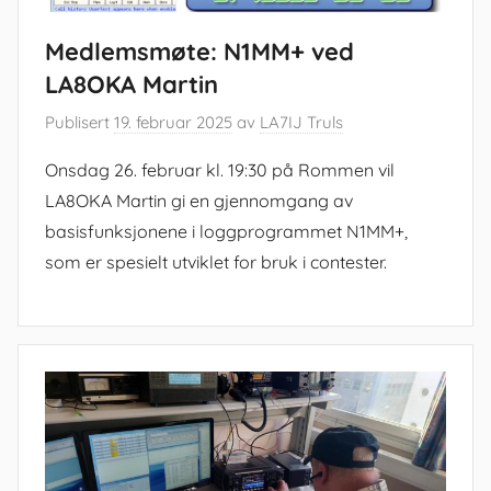
Medlemsmøte: N1MM+ ved
LA8OKA Martin
Publisert
19. februar 2025
av
LA7IJ Truls
Onsdag 26. februar kl. 19:30 på Rommen vil
LA8OKA Martin gi en gjennomgang av
basisfunksjonene i loggprogrammet N1MM+,
som er spesielt utviklet for bruk i contester.