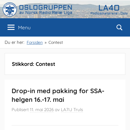
Skip
to
content
Oslogruppen
Radioamatørene
Menu
i
Oslo
av
Du er her:
Forsiden
Contest
NRRL
Stikkord:
Contest
Drop-in med pakking for SSA-
helgen 16.-17. mai
Publisert
11. mai 2026
av
LA7IJ Truls