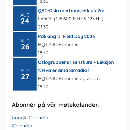
18:30
QST-Oslo med innsjekk på 2m
AUG
LA5OR (145.600 MHz & 123 Hz)
24
21:30
Pakking til Field Day 2026
AUG
HQ LA4O Rommen
26
18:30
Oslogruppens lisenskurs – Leksjon
1: Hva er amatørradio?
AUG
27
HQ LA4O Rommen og Zoom
18:30
Abonnér på vår møtekalender:
Google Calendar
iCalendar