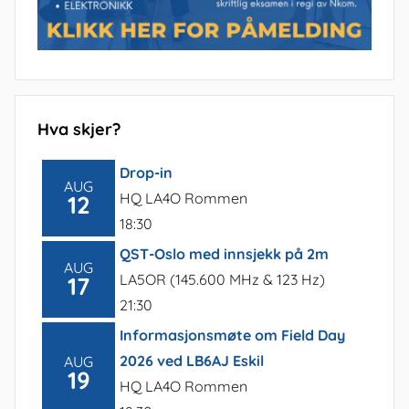
Hva skjer?
Drop-in
AUG
HQ LA4O Rommen
12
18:30
QST-Oslo med innsjekk på 2m
AUG
LA5OR (145.600 MHz & 123 Hz)
17
21:30
Informasjonsmøte om Field Day
2026 ved LB6AJ Eskil
AUG
19
HQ LA4O Rommen