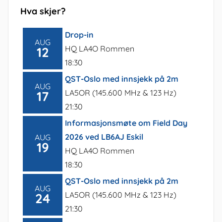
Hva skjer?
Drop-in
AUG
HQ LA4O Rommen
12
18:30
QST-Oslo med innsjekk på 2m
AUG
LA5OR (145.600 MHz & 123 Hz)
17
21:30
Informasjonsmøte om Field Day
2026 ved LB6AJ Eskil
AUG
19
HQ LA4O Rommen
18:30
QST-Oslo med innsjekk på 2m
AUG
LA5OR (145.600 MHz & 123 Hz)
24
21:30