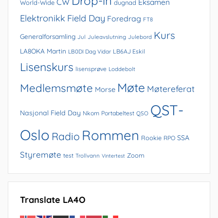
Drop-in
CW
Eksamen
World-Wide
dugnad
Elektronikk
Field Day
Foredrag
FT8
Kurs
Generalforsamling
Jul
Juleavslutning
Julebord
LA8OKA Martin
LB0DI Dag Vidar
LB6AJ Eskil
Lisenskurs
lisensprøve
Loddebolt
Møte
Medlemsmøte
Møtereferat
Morse
QST-
Nasjonal Field Day
Nkom
Portabeltest
QSO
Oslo
Rommen
Radio
SSA
Rookie
RPO
Styremøte
Zoom
test
Trollvann
Vintertest
Translate LA4O