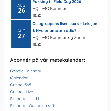
Pakking til Field Day 2026
AUG
HQ LA4O Rommen
26
18:30
Oslogruppens lisenskurs – Leksjon
1: Hva er amatørradio?
AUG
27
HQ LA4O Rommen og Zoom
18:30
Abonnér på vår møtekalender:
Google Calendar
iCalendar
Outlook365
Outlook Live
Eksporter .ics-fil
Eksporter Outlook .ics-fil