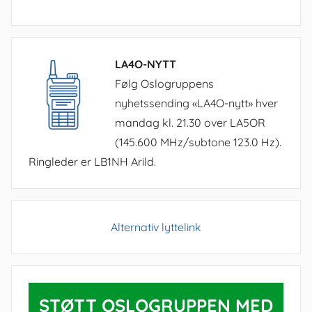
LA4O-NYTT
Følg Oslogruppens
nyhetssending «LA4O-nytt» hver
mandag kl. 21.30 over LA5OR
(145.600 MHz/subtone 123.0 Hz).
Ringleder er LB1NH Arild.
Alternativ lyttelink
STØTT OSLOGRUPPEN MED