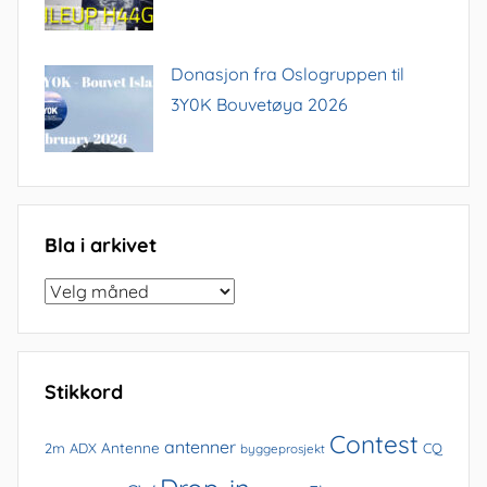
Donasjon fra Oslogruppen til
3Y0K Bouvetøya 2026
Bla i arkivet
Bla
i
arkivet
Stikkord
Contest
antenner
Antenne
2m
ADX
CQ
byggeprosjekt