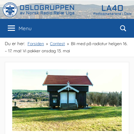
Skip
to
content
Oslogruppen
Radioamatørene
Menu
i
Oslo
av
Du er her:
Forsiden
Contest
Bli med på radiotur helgen 16.
– 17. mai! Vi pakker onsdag 13. mai
NRRL