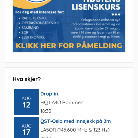
Hva skjer?
Drop-in
AUG
HQ LA4O Rommen
12
18:30
QST-Oslo med innsjekk på 2m
AUG
LA5OR (145.600 MHz & 123 Hz)
17