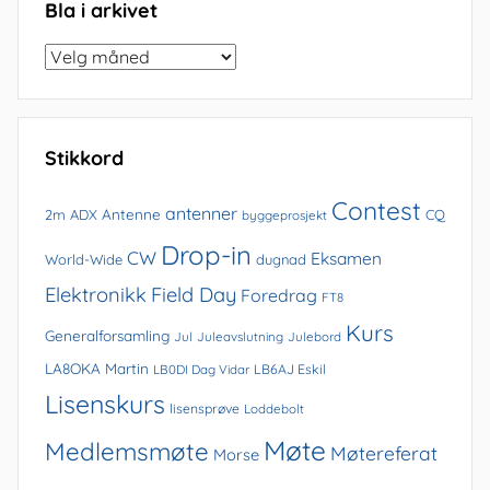
Bla i arkivet
Bla
i
arkivet
Stikkord
Contest
antenner
Antenne
2m
ADX
CQ
byggeprosjekt
Drop-in
CW
Eksamen
World-Wide
dugnad
Elektronikk
Field Day
Foredrag
FT8
Kurs
Generalforsamling
Jul
Juleavslutning
Julebord
LA8OKA Martin
LB0DI Dag Vidar
LB6AJ Eskil
Lisenskurs
lisensprøve
Loddebolt
Møte
Medlemsmøte
Møtereferat
Morse