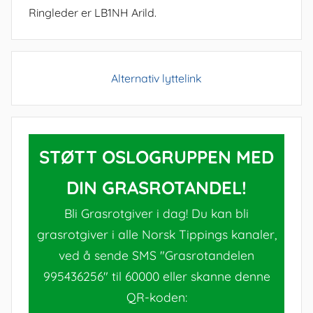
Ringleder er LB1NH Arild.
Alternativ lyttelink
STØTT OSLOGRUPPEN MED
DIN GRASROTANDEL!
Bli Grasrotgiver i dag! Du kan bli
grasrotgiver i alle Norsk Tippings kanaler,
ved å sende SMS "Grasrotandelen
995436256" til 60000 eller skanne denne
QR-koden: