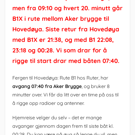
men fra 09:10 og hvert 20. minutt går
B1X i rute mellom Aker brygge til
Hovedøya. Siste retur fra Hovedøya
med B1X er 21:38, og med B1 22:08,
23:18 og 00:28. Vi som drar for å
rigge til start drar med båten 07:40.
Fergen til Hovedøya: Rute B1 hos Ruter, har
avgang 07:40 fra Aker Brygge
, og bruker 8
minutter over. Vi får da litt over en time på oss til
å rigge opp radioer og antenner.
Hjemreise velger du selv – det er mange
avganger gjennom dagen frem til siste båt kl.
00:28. Du kan være på øya så lenge du vil, men