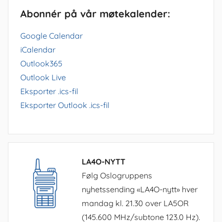
Abonnér på vår møtekalender:
Google Calendar
iCalendar
Outlook365
Outlook Live
Eksporter .ics-fil
Eksporter Outlook .ics-fil
LA4O-NYTT
Følg Oslogruppens
nyhetssending «LA4O-nytt» hver
mandag kl. 21.30 over LA5OR
(145.600 MHz/subtone 123.0 Hz).