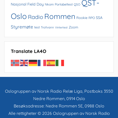
QST-
Nasjonal Field Day
Nkom
Portabeltest
QSO
Oslo
Rommen
Radio
SSA
Rookie
RPO
Styremøte
Zoom
test
Trollvann
Vintertest
Translate LA4O
Oslogruppen av Norsk Radio Relæ Liga, Postboks 3550
Nedre Rommen, 0914 Oslo
Besøksadresse: Nedre Rommen 5E, 0988 Oslo
Alle rettigheter © 2026 Oslogruppen av Norsk Radio