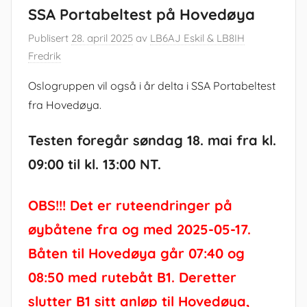
SSA Portabeltest på Hovedøya
Publisert
28. april 2025
av
LB6AJ Eskil & LB8IH
Fredrik
Oslogruppen vil også i år delta i SSA Portabeltest
fra Hovedøya.
Testen foregår søndag 18. mai fra kl.
09:00 til kl. 13:00 NT.
OBS!!! Det er ruteendringer på
øybåtene fra og med 2025-05-17.
Båten til Hovedøya går 07:40 og
08:50 med rutebåt B1. Deretter
slutter B1 sitt anløp til Hovedøya,