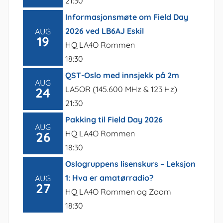
21:30
Informasjonsmøte om Field Day
2026 ved LB6AJ Eskil
AUG
19
HQ LA4O Rommen
18:30
QST-Oslo med innsjekk på 2m
AUG
LA5OR (145.600 MHz & 123 Hz)
24
21:30
Pakking til Field Day 2026
AUG
HQ LA4O Rommen
26
18:30
Oslogruppens lisenskurs – Leksjon
1: Hva er amatørradio?
AUG
27
HQ LA4O Rommen og Zoom
18:30