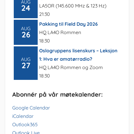
AUG
LA5OR (145.600 MHz & 123 Hz)
24
21:30
Pakking til Field Day 2026
AUG
HQ LA4O Rommen
26
18:30
Oslogruppens lisenskurs – Leksjon
1: Hva er amatørradio?
AUG
27
HQ LA4O Rommen og Zoom
18:30
Abonnér på vår møtekalender:
Google Calendar
iCalendar
Outlook365
Outlook Live