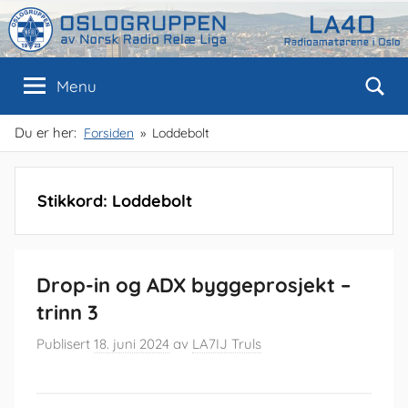
Skip
to
content
Oslogruppen
Radioamatørene
Menu
i
Oslo
av
Du er her:
Forsiden
Loddebolt
NRRL
Stikkord:
Loddebolt
Drop-in og ADX byggeprosjekt –
trinn 3
Publisert
18. juni 2024
av
LA7IJ Truls