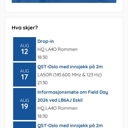
Hva skjer?
Drop-in
AUG
HQ LA4O Rommen
12
18:30
QST-Oslo med innsjekk på 2m
AUG
LA5OR (145.600 MHz & 123 Hz)
17
21:30
Informasjonsmøte om Field Day
2026 ved LB6AJ Eskil
AUG
19
HQ LA4O Rommen
18:30
QST-Oslo med innsjekk på 2m