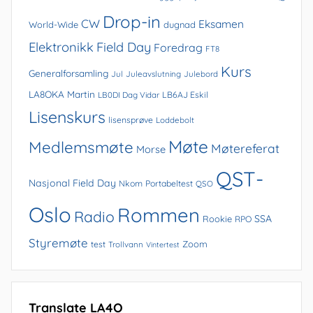
Drop-in
CW
Eksamen
World-Wide
dugnad
Elektronikk
Field Day
Foredrag
FT8
Kurs
Generalforsamling
Jul
Juleavslutning
Julebord
LA8OKA Martin
LB0DI Dag Vidar
LB6AJ Eskil
Lisenskurs
lisensprøve
Loddebolt
Møte
Medlemsmøte
Møtereferat
Morse
QST-
Nasjonal Field Day
Nkom
Portabeltest
QSO
Oslo
Rommen
Radio
SSA
Rookie
RPO
Styremøte
Zoom
test
Trollvann
Vintertest
Translate LA4O