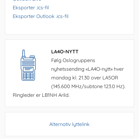
Eksporter .ics-fil
Eksporter Outlook .ics-fil
LA4O-NYTT
Følg Oslogruppens
nyhetssending «LA4O-nytt» hver
mandag kl. 21.30 over LA5OR
(145.600 MHz/subtone 123.0 Hz).
Ringleder er LB1NH Arild.
Alternativ lyttelink