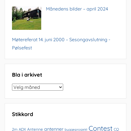
Månedens bilder – april 2024
Møtereferat 14. juni 2000 – Sesongavslutning -
Pølsefest
Bla i arkivet
Bla
i
arkivet
Stikkord
Contest
antenner
Antenne
2m
ADX
CQ
byggeprosjekt