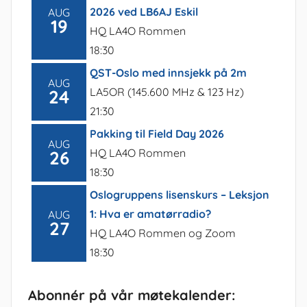
2026 ved LB6AJ Eskil
AUG
19
HQ LA4O Rommen
18:30
QST-Oslo med innsjekk på 2m
AUG
LA5OR (145.600 MHz & 123 Hz)
24
21:30
Pakking til Field Day 2026
AUG
HQ LA4O Rommen
26
18:30
Oslogruppens lisenskurs – Leksjon
1: Hva er amatørradio?
AUG
27
HQ LA4O Rommen og Zoom
18:30
Abonnér på vår møtekalender: