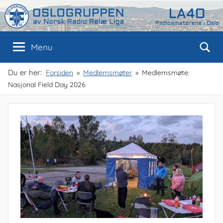
Skip
to
content
Oslogruppen
Radioamatørene
Menu
i
Oslo
av
Du er her:
Forsiden
Medlemsmøter
Medlemsmøte:
Nasjonal Field Day 2026
NRRL