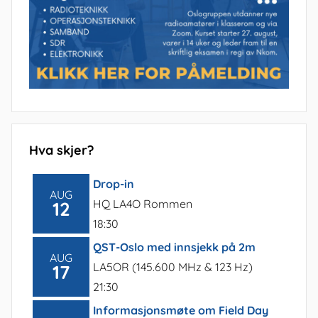
Hva skjer?
Drop-in
AUG
HQ LA4O Rommen
12
18:30
QST-Oslo med innsjekk på 2m
AUG
LA5OR (145.600 MHz & 123 Hz)
17
21:30
Informasjonsmøte om Field Day