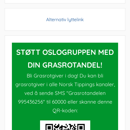
Alternativ lyttelink
STØTT OSLOGRUPPEN MED
DIN GRASROTANDEL!
Bli Grasrotgiver i dag! Du kan bli
grasrotgiver i alle Norsk Tippings kanaler,
ved å sende SMS "Grasrotandelen
995436256" til 60000 eller skanne denne
QR-koden: