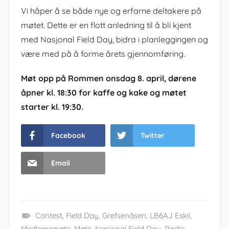
Vi håper å se både nye og erfarne deltakere på
møtet. Dette er en flott anledning til å bli kjent
med Nasjonal Field Day, bidra i planleggingen og
være med på å forme årets gjennomføring.
Møt opp på Rommen onsdag 8. april, dørene
åpner kl. 18:30 for kaffe og kake og møtet
starter kl. 19:30.
Facebook
Twitter
Email
Contest
,
Field Day
,
Grefsenåsen
,
LB6AJ Eskil
,
Medlemsmøte
,
Møte
,
Nasjonal Field Day
,
Radio
,