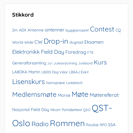
arkivet
Stikkord
Contest
antenner
Antenne
2m
ADX
CQ
byggeprosjekt
Drop-in
CW
Eksamen
World-Wide
dugnad
Elektronikk
Field Day
Foredrag
FT8
Kurs
Generalforsamling
Jul
Juleavslutning
Julebord
LA8OKA Martin
LB0DI Dag Vidar
LB6AJ Eskil
Lisenskurs
lisensprøve
Loddebolt
Møte
Medlemsmøte
Møtereferat
Morse
QST-
Nasjonal Field Day
Nkom
Portabeltest
QSO
Oslo
Rommen
Radio
SSA
Rookie
RPO