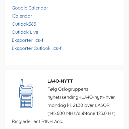
Google Calendar
iCalendar
Outlook365
Outlook Live
Eksporter .ics-fil
Eksporter Outlook .ics-fil
LA4O-NYTT
Følg Oslogruppens
nyhetssending «LA4O-nytt» hver
mandag kl. 21.30 over LA5OR
(145.600 MHz/subtone 123.0 Hz).
Ringleder er LB1NH Arild.