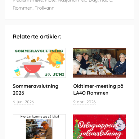
Rommen
,
Trollvann
Relaterte artikler:
Sommeravslutning
Oldtimer-meeting på
2026
LA4O Rommen
6. juni 2026
9. april 2026