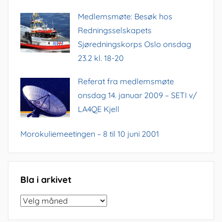
Medlemsmøte: Besøk hos
Redningsselskapets
Sjøredningskorps Oslo onsdag
23.2 kl. 18-20
Referat fra medlemsmøte
onsdag 14. januar 2009 – SETI v/
LA4QE Kjell
Morokuliemeetingen – 8 til 10 juni 2001
Bla i arkivet
Bla
i