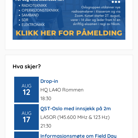
Hva skjer?
Drop-in
AUG
HQ LA4O Rommen
12
18:30
QST-Oslo med innsjekk på 2m
AUG
LA5OR (145.600 MHz & 123 Hz)
17
21:30
Informasjonsmøte om Field Day