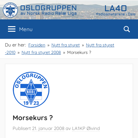
Skip
to
content
Oslogruppen
Radioamatørene
Menu
i
Oslo
av
Du er her:
Forsiden
Nytt fra styret
Nytt fra styret
-2010
Nytt fra styret 2008
Morsekurs ?
NRRL
Morsekurs ?
Publisert
21. januar 2008
av
LA1KP Øivind