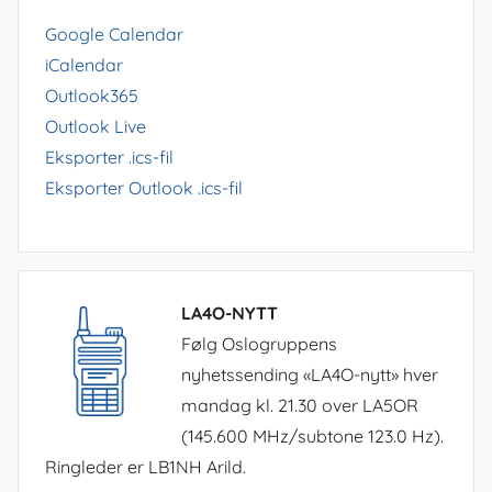
Google Calendar
iCalendar
Outlook365
Outlook Live
Eksporter .ics-fil
Eksporter Outlook .ics-fil
LA4O-NYTT
Følg Oslogruppens
nyhetssending «LA4O-nytt» hver
mandag kl. 21.30 over LA5OR
(145.600 MHz/subtone 123.0 Hz).
Ringleder er LB1NH Arild.