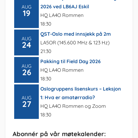
2026 ved LB6AJ Eskil
AUG
19
HQ LA4O Rommen
18:30
QST-Oslo med innsjekk på 2m
AUG
LA5OR (145.600 MHz & 123 Hz)
24
21:30
Pakking til Field Day 2026
AUG
HQ LA4O Rommen
26
18:30
Oslogruppens lisenskurs – Leksjon
1: Hva er amatørradio?
AUG
27
HQ LA4O Rommen og Zoom
18:30
Abonnér på vår møtekalender: