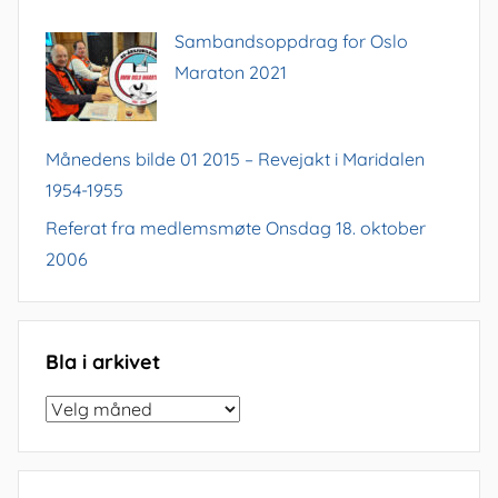
Sambandsoppdrag for Oslo
Maraton 2021
Månedens bilde 01 2015 – Revejakt i Maridalen
1954-1955
Referat fra medlemsmøte Onsdag 18. oktober
2006
Bla i arkivet
Bla
i
arkivet