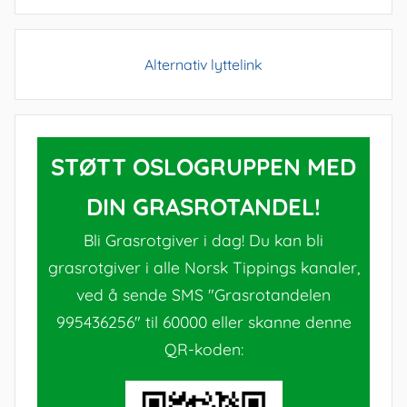
Alternativ lyttelink
STØTT OSLOGRUPPEN MED
DIN GRASROTANDEL!
Bli Grasrotgiver i dag! Du kan bli
grasrotgiver i alle Norsk Tippings kanaler,
ved å sende SMS "Grasrotandelen
995436256" til 60000 eller skanne denne
QR-koden: