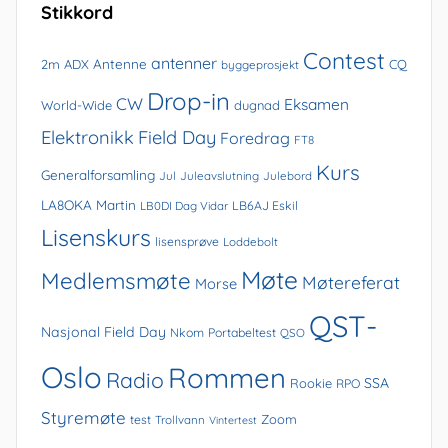
Stikkord
Contest
antenner
Antenne
2m
ADX
CQ
byggeprosjekt
Drop-in
CW
Eksamen
World-Wide
dugnad
Elektronikk
Field Day
Foredrag
FT8
Kurs
Generalforsamling
Jul
Juleavslutning
Julebord
LA8OKA Martin
LB0DI Dag Vidar
LB6AJ Eskil
Lisenskurs
lisensprøve
Loddebolt
Møte
Medlemsmøte
Møtereferat
Morse
QST-
Nasjonal Field Day
Nkom
Portabeltest
QSO
Oslo
Rommen
Radio
SSA
Rookie
RPO
Styremøte
Zoom
test
Trollvann
Vintertest