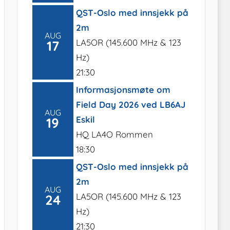
QST-Oslo med innsjekk på
2m
AUG
LA5OR (145.600 MHz & 123
17
Hz)
21:30
Informasjonsmøte om
Field Day 2026 ved LB6AJ
AUG
Eskil
19
HQ LA4O Rommen
18:30
QST-Oslo med innsjekk på
2m
AUG
LA5OR (145.600 MHz & 123
24
Hz)
21:30