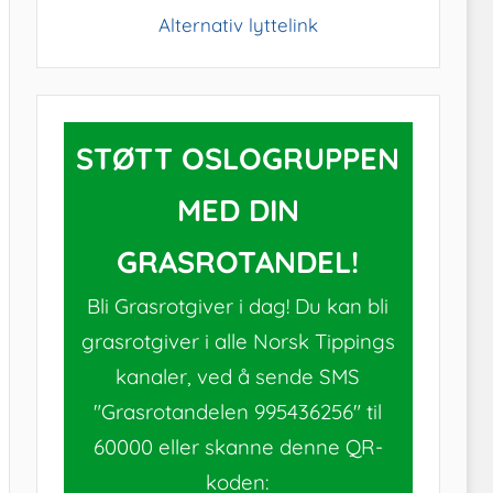
Alternativ lyttelink
STØTT OSLOGRUPPEN
MED DIN
GRASROTANDEL!
Bli Grasrotgiver i dag! Du kan bli
grasrotgiver i alle Norsk Tippings
kanaler, ved å sende SMS
"Grasrotandelen 995436256" til
60000 eller skanne denne QR-
koden: