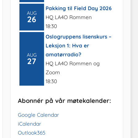
Pakking til Field Day 2026
AUG
HQ LA4O Rommen
26
18:30
Oslogruppens lisenskurs –
Leksjon 1: Hva er
amatørradio?
AUG
27
HQ LA4O Rommen og
Zoom
18:30
Abonnér på vår møtekalender:
Google Calendar
iCalendar
Outlook365