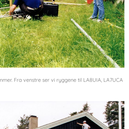
mmer. Fra venstre ser vi ryggene til LA8UIA, LA7UCA