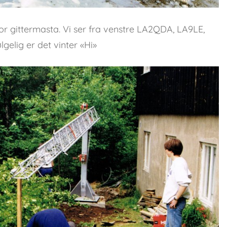
or gittermasta. Vi ser fra venstre LA2QDA, LA9LE,
elig er det vinter «Hi»