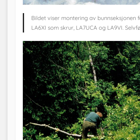
Bildet viser montering av bunnseksjonen f
LA6XI som skrur, LA7UCA og LA9VI. Selvfølg