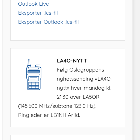
Outlook Live
Eksporter .ics-fil
Eksporter Outlook .ics-fil
LA4O-NYTT
Følg Oslogruppens
nyhetssending «LA4O-
nytt» hver mandag kl.
21.30 over LA5OR
(145.600 MHz/subtone 123.0 Hz).
Ringleder er LB1NH Arild.