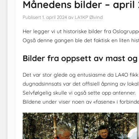
Månedens bilder – april
Publisert
1. april 2024
av
LA1KP Øivind
Her legger vi ut historiske bilder fra Oslogrupp
Også denne gangen ble det faktisk en liten hist
Bilder fra oppsett av mast og
Det var stor glede og entusiasme da LA4O fikk 
dugnadsinnsats var det offisiell åpning av lok
Selvfølgelig skulle vi også sette opp antenner.
Bildene under viser noen av «fasene» i forbind