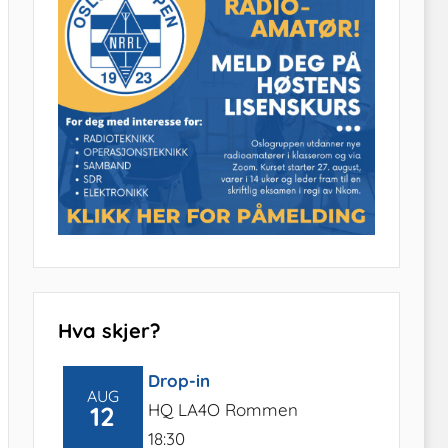
Hva skjer?
Drop-in
AUG
HQ LA4O Rommen
12
18:30