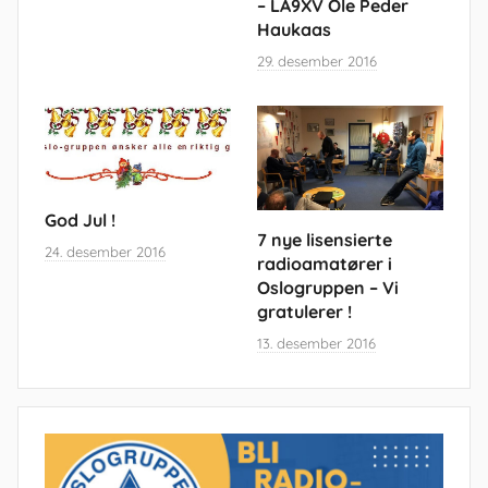
– LA9XV Ole Peder
Haukaas
29. desember 2016
God Jul !
7 nye lisensierte
24. desember 2016
radioamatører i
Oslogruppen – Vi
gratulerer !
13. desember 2016