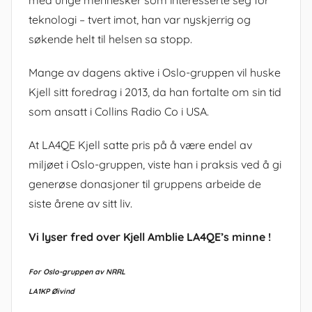
med unge mennesker som interesserte seg for
teknologi – tvert imot, han var nyskjerrig og
søkende helt til helsen sa stopp.
Mange av dagens aktive i Oslo-gruppen vil huske
Kjell sitt foredrag i 2013, da han fortalte om sin tid
som ansatt i Collins Radio Co i USA.
At LA4QE Kjell satte pris på å være endel av
miljøet i Oslo-gruppen, viste han i praksis ved å gi
generøse donasjoner til gruppens arbeide de
siste årene av sitt liv.
Vi lyser fred over Kjell Amblie LA4QE’s minne !
For Oslo-gruppen av NRRL
LA1KP Øivind