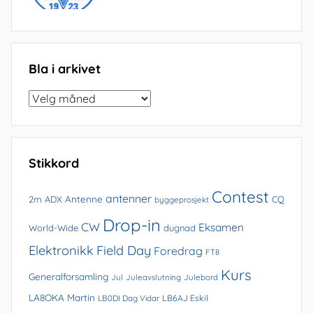
Bla i arkivet
Bla
i
arkivet
Stikkord
Contest
antenner
Antenne
2m
ADX
CQ
byggeprosjekt
Drop-in
CW
Eksamen
World-Wide
dugnad
Elektronikk
Field Day
Foredrag
FT8
Kurs
Generalforsamling
Jul
Juleavslutning
Julebord
LA8OKA Martin
LB0DI Dag Vidar
LB6AJ Eskil