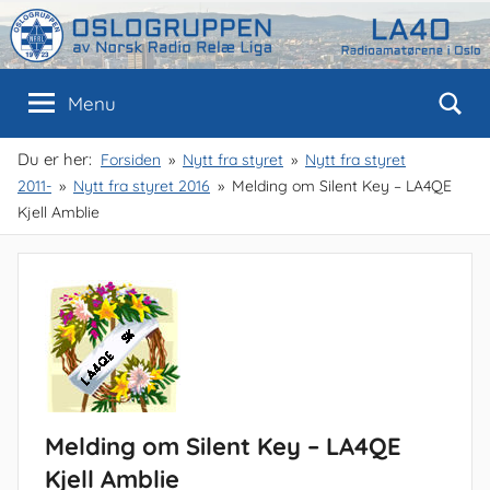
Skip
to
content
Oslogruppen
Radioamatørene
Menu
i
Oslo
av
Du er her:
Forsiden
Nytt fra styret
Nytt fra styret
2011-
Nytt fra styret 2016
Melding om Silent Key – LA4QE
NRRL
Kjell Amblie
Melding om Silent Key – LA4QE
Kjell Amblie