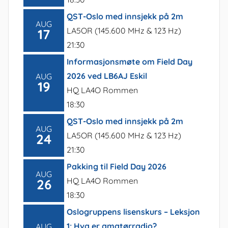
QST-Oslo med innsjekk på 2m
AUG
LA5OR (145.600 MHz & 123 Hz)
17
21:30
Informasjonsmøte om Field Day
2026 ved LB6AJ Eskil
AUG
19
HQ LA4O Rommen
18:30
QST-Oslo med innsjekk på 2m
AUG
LA5OR (145.600 MHz & 123 Hz)
24
21:30
Pakking til Field Day 2026
AUG
HQ LA4O Rommen
26
18:30
Oslogruppens lisenskurs – Leksjon
1: Hva er amatørradio?
AUG