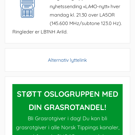
nyhetssending «LA4O-nytt» hver
mandag kl. 21.30 over LA5OR
(145.600 MHz/subtone 123.0 Hz).
Ringleder er LB1NH Arild.
Alternativ lyttelink
STØTT OSLOGRUPPEN MED
DIN GRASROTANDEL!
Bli Grasrotgiver i dag! Du kan bli
grasrotgiver i alle Norsk Tippings kanaler,