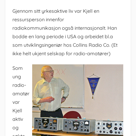
Gjennom sitt yrkesaktive liv var Kjell en
ressursperson innenfor
radiokommunikasjon også internasjonalt. Han
bodde en lang periode i USA og arbeidet bl.a
som utviklingsingeniør hos Collins Radio Co. (Et
ikke helt ukjent selskap for radio-amatører)
Som
ung
radio-
amatør
var
Kjell
aktiv
og