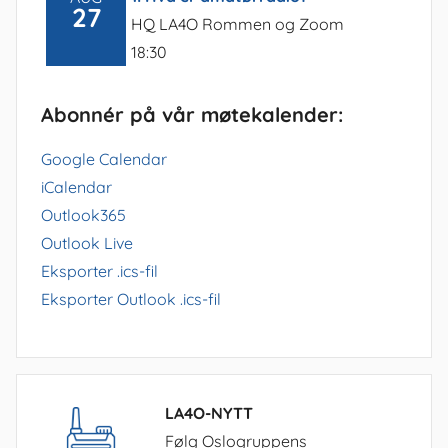
27
HQ LA4O Rommen og Zoom
18:30
Abonnér på vår møtekalender:
Google Calendar
iCalendar
Outlook365
Outlook Live
Eksporter .ics-fil
Eksporter Outlook .ics-fil
LA4O-NYTT
Følg Oslogruppens