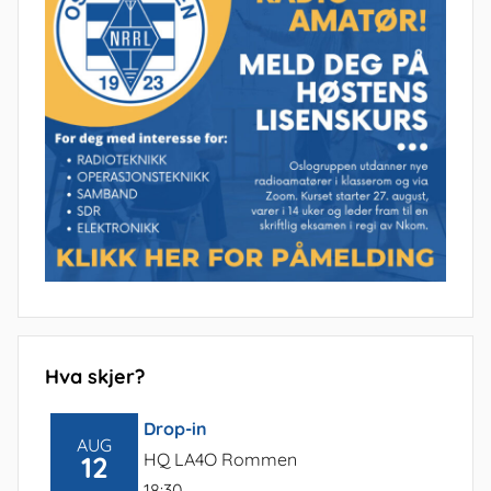
Hva skjer?
Drop-in
AUG
HQ LA4O Rommen
12
18:30