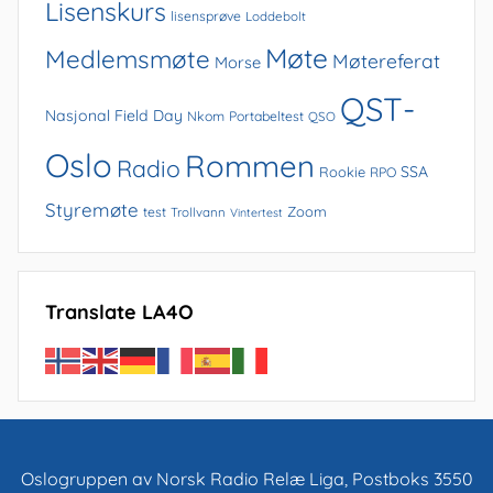
Lisenskurs
lisensprøve
Loddebolt
Møte
Medlemsmøte
Møtereferat
Morse
QST-
Nasjonal Field Day
Nkom
Portabeltest
QSO
Oslo
Rommen
Radio
SSA
Rookie
RPO
Styremøte
Zoom
test
Trollvann
Vintertest
Translate LA4O
Oslogruppen av Norsk Radio Relæ Liga, Postboks 3550