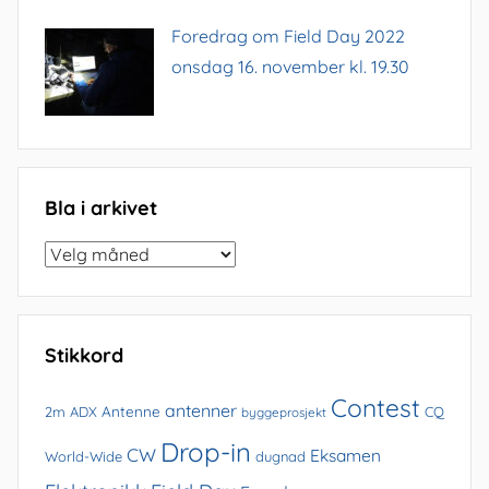
Foredrag om Field Day 2022
onsdag 16. november kl. 19.30
Bla i arkivet
Bla
i
arkivet
Stikkord
Contest
antenner
Antenne
2m
ADX
CQ
byggeprosjekt
Drop-in
CW
Eksamen
World-Wide
dugnad