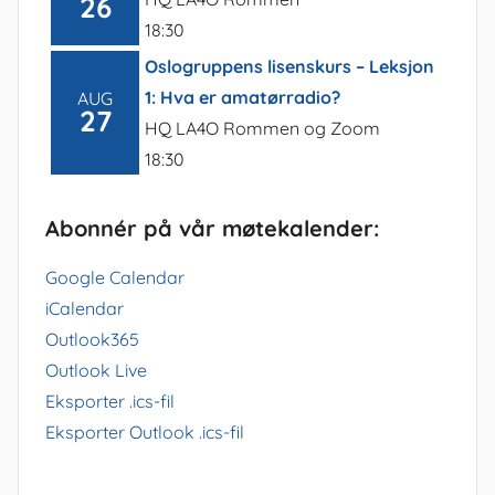
26
18:30
Oslogruppens lisenskurs – Leksjon
1: Hva er amatørradio?
AUG
27
HQ LA4O Rommen og Zoom
18:30
Abonnér på vår møtekalender:
Google Calendar
iCalendar
Outlook365
Outlook Live
Eksporter .ics-fil
Eksporter Outlook .ics-fil