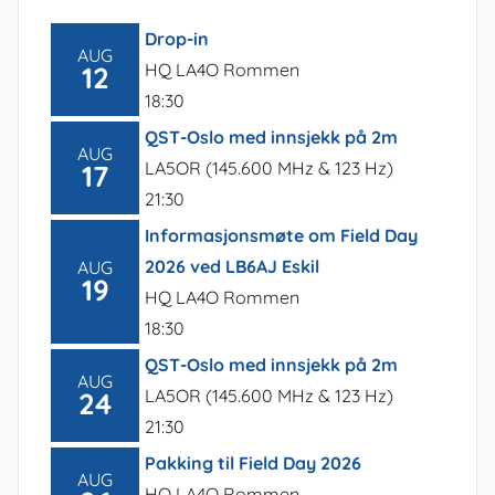
Drop-in
AUG
HQ LA4O Rommen
12
18:30
QST-Oslo med innsjekk på 2m
AUG
LA5OR (145.600 MHz & 123 Hz)
17
21:30
Informasjonsmøte om Field Day
2026 ved LB6AJ Eskil
AUG
19
HQ LA4O Rommen
18:30
QST-Oslo med innsjekk på 2m
AUG
LA5OR (145.600 MHz & 123 Hz)
24
21:30
Pakking til Field Day 2026
AUG
HQ LA4O Rommen