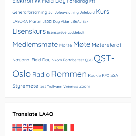
Elektronikk
Field Day
Foredrag
FT8
Kurs
Generalforsamling
Jul
Juleavslutning
Julebord
LA8OKA Martin
LB0DI Dag Vidar
LB6AJ Eskil
Lisenskurs
lisensprøve
Loddebolt
Møte
Medlemsmøte
Møtereferat
Morse
QST-
Nasjonal Field Day
Nkom
Portabeltest
QSO
Oslo
Rommen
Radio
SSA
Rookie
RPO
Styremøte
Zoom
test
Trollvann
Vintertest
Translate LA4O