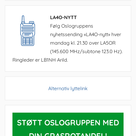
LA4O-NYTT
Følg Oslogruppens
nyhetssending «LA4O-nytt» hver
mandag kl. 21.30 over LA5OR
(145.600 MHz/subtone 123.0 Hz).
Ringleder er LB1NH Arild.
Alternativ lyttelink
STØTT OSLOGRUPPEN MED
DIN GRASROTANDEL!