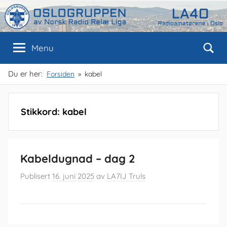
Skip
to
content
Oslogruppen
Radioamatørene
Menu
i
Oslo
av
Du er her:
Forsiden
kabel
NRRL
Stikkord:
kabel
Kabeldugnad – dag 2
Publisert
16. juni 2025
av
LA7IJ Truls