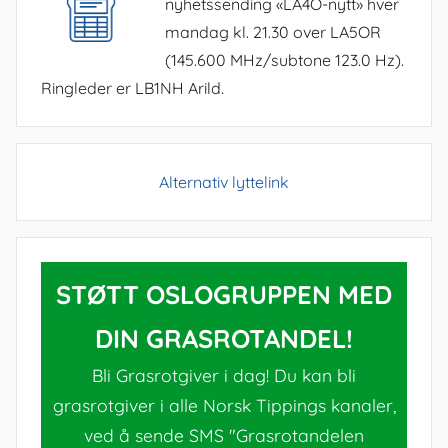
nyhetssending «LA4O-nytt» hver
mandag kl. 21.30 over LA5OR
(145.600 MHz/subtone 123.0 Hz).
Ringleder er LB1NH Arild.
Alternativ lyttelink
STØTT OSLOGRUPPEN MED
DIN GRASROTANDEL!
Bli Grasrotgiver i dag! Du kan bli
grasrotgiver i alle Norsk Tippings kanaler,
ved å sende SMS "Grasrotandelen