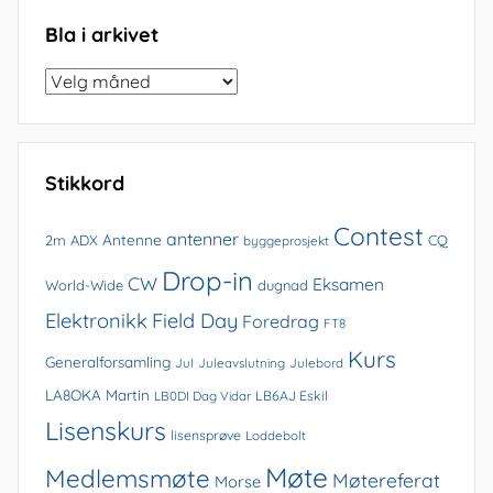
Bla i arkivet
Bla
i
arkivet
Stikkord
Contest
antenner
Antenne
2m
ADX
CQ
byggeprosjekt
Drop-in
CW
Eksamen
World-Wide
dugnad
Elektronikk
Field Day
Foredrag
FT8
Kurs
Generalforsamling
Jul
Juleavslutning
Julebord
LA8OKA Martin
LB0DI Dag Vidar
LB6AJ Eskil
Lisenskurs
lisensprøve
Loddebolt
Møte
Medlemsmøte
Møtereferat
Morse