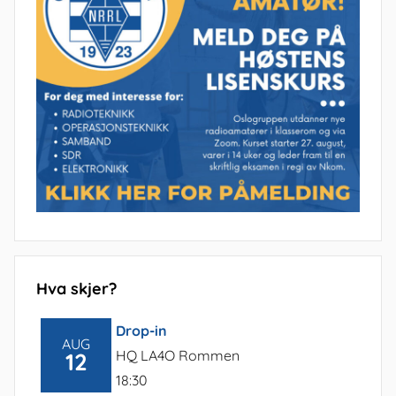
Hva skjer?
Drop-in
AUG
HQ LA4O Rommen
12
18:30