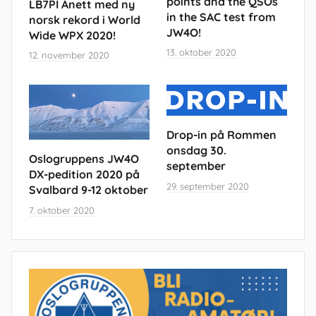
points and the QSOs
LB7PI Anett med ny
in the SAC test from
norsk rekord i World
JW4O!
Wide WPX 2020!
13. oktober 2020
12. november 2020
Drop-in på Rommen
onsdag 30.
Oslogruppens JW4O
september
DX-pedition 2020 på
29. september 2020
Svalbard 9-12 oktober
7. oktober 2020