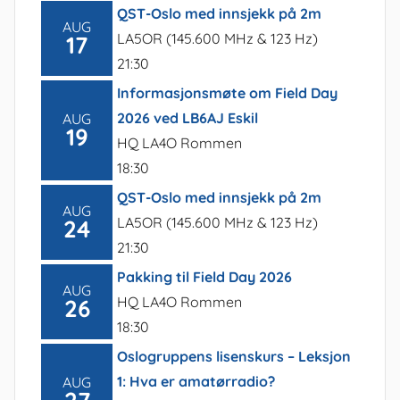
QST-Oslo med innsjekk på 2m
AUG
LA5OR (145.600 MHz & 123 Hz)
17
21:30
Informasjonsmøte om Field Day
2026 ved LB6AJ Eskil
AUG
19
HQ LA4O Rommen
18:30
QST-Oslo med innsjekk på 2m
AUG
LA5OR (145.600 MHz & 123 Hz)
24
21:30
Pakking til Field Day 2026
AUG
HQ LA4O Rommen
26
18:30
Oslogruppens lisenskurs – Leksjon
1: Hva er amatørradio?
AUG