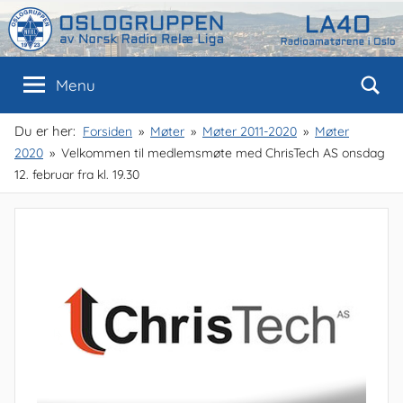
Skip
to
content
Oslogruppen
Radioamatørene
Menu
i
Oslo
av
Du er her:
Forsiden
Møter
Møter 2011-2020
Møter
2020
Velkommen til medlemsmøte med ChrisTech AS onsdag
NRRL
12. februar fra kl. 19.30