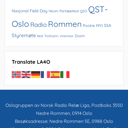
QST-
Nasjonal Field Day
Nkom
Portabeltest
QSO
Oslo
Rommen
Radio
SSA
Rookie
RPO
Styremøte
Zoom
test
Trollvann
Vintertest
Translate LA4O
Oslogruppen av Norsk Radio Relæ Liga, Postboks 3550
Nedre Rommen, 0914 Oslo
Besøksadresse: Nedre Rommen 5E, 0988 Oslo