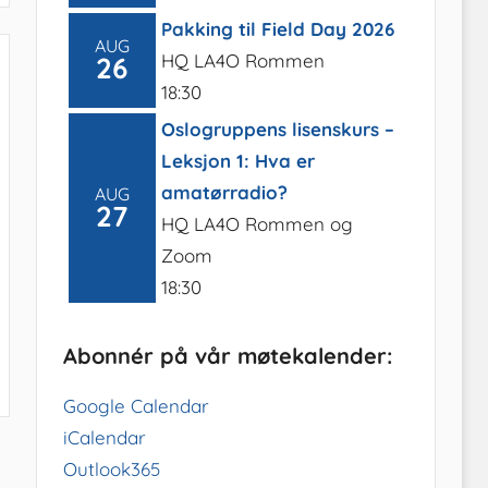
Pakking til Field Day 2026
AUG
HQ LA4O Rommen
26
18:30
Oslogruppens lisenskurs –
Leksjon 1: Hva er
amatørradio?
AUG
27
HQ LA4O Rommen og
Zoom
18:30
Abonnér på vår møtekalender:
Google Calendar
iCalendar
Outlook365