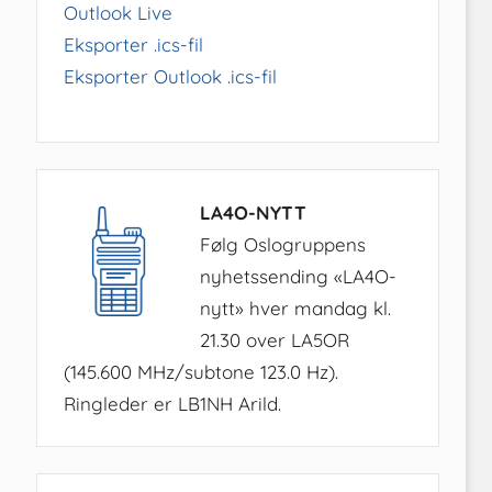
Outlook Live
Eksporter .ics-fil
Eksporter Outlook .ics-fil
LA4O-NYTT
Følg Oslogruppens
nyhetssending «LA4O-
nytt» hver mandag kl.
21.30 over LA5OR
(145.600 MHz/subtone 123.0 Hz).
Ringleder er LB1NH Arild.