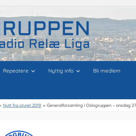
Repeatere
Nyttig info
Bli medlem
Nytt fra styret 2019
Generalforsamling i Oslogruppen – onsdag 27. 