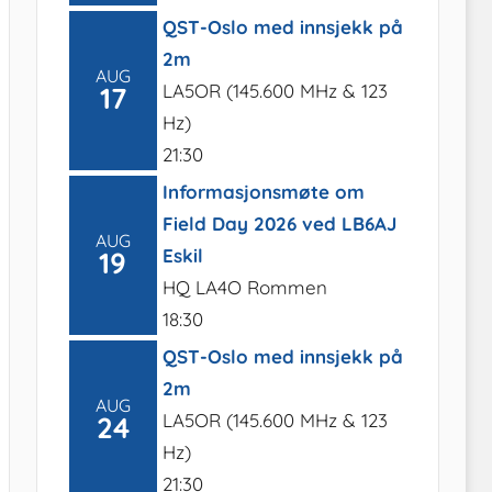
QST-Oslo med innsjekk på
2m
AUG
LA5OR (145.600 MHz & 123
17
Hz)
21:30
Informasjonsmøte om
Field Day 2026 ved LB6AJ
AUG
Eskil
19
HQ LA4O Rommen
18:30
QST-Oslo med innsjekk på
2m
AUG
LA5OR (145.600 MHz & 123
24
Hz)
21:30