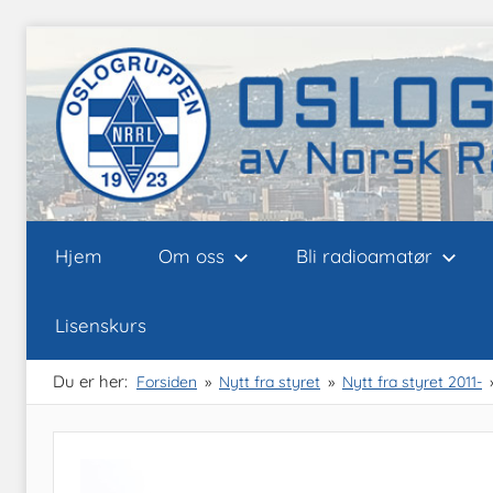
Skip
to
content
Oslogruppen
Radioamatørene
Hjem
Om oss
Bli radioamatør
i
Oslo
av
Lisenskurs
NRRL
Du er her:
Forsiden
Nytt fra styret
Nytt fra styret 2011-