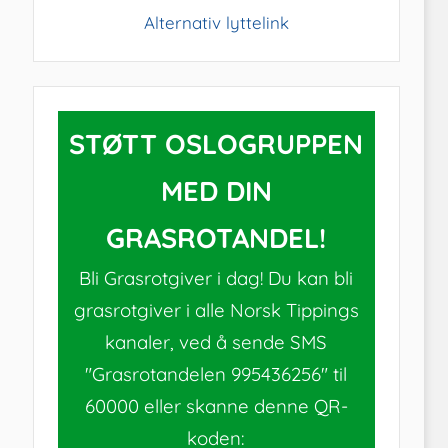
Alternativ lyttelink
STØTT OSLOGRUPPEN
MED DIN
GRASROTANDEL!
Bli Grasrotgiver i dag! Du kan bli
grasrotgiver i alle Norsk Tippings
kanaler, ved å sende SMS
"Grasrotandelen 995436256" til
60000 eller skanne denne QR-
koden: