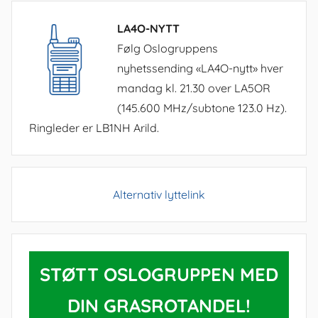
LA4O-NYTT
Følg Oslogruppens
nyhetssending «LA4O-nytt» hver
mandag kl. 21.30 over LA5OR
(145.600 MHz/subtone 123.0 Hz).
Ringleder er LB1NH Arild.
Alternativ lyttelink
STØTT OSLOGRUPPEN MED
DIN GRASROTANDEL!