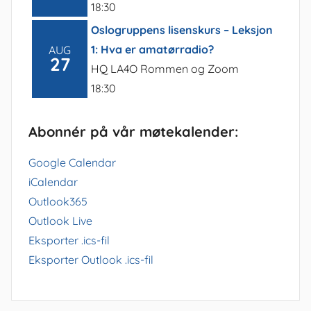
18:30
Oslogruppens lisenskurs – Leksjon
1: Hva er amatørradio?
AUG
27
HQ LA4O Rommen og Zoom
18:30
Abonnér på vår møtekalender:
Google Calendar
iCalendar
Outlook365
Outlook Live
Eksporter .ics-fil
Eksporter Outlook .ics-fil