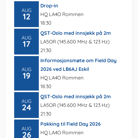
Drop-in
AUG
HQ LA4O Rommen
12
18:30
QST-Oslo med innsjekk på 2m
AUG
LA5OR (145.600 MHz & 123 Hz)
17
21:30
Informasjonsmøte om Field Day
2026 ved LB6AJ Eskil
AUG
19
HQ LA4O Rommen
18:30
QST-Oslo med innsjekk på 2m
AUG
LA5OR (145.600 MHz & 123 Hz)
24
21:30
Pakking til Field Day 2026
AUG
HQ LA4O Rommen
26