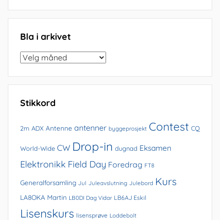
Bla i arkivet
Bla
i
arkivet
Stikkord
Contest
antenner
Antenne
2m
ADX
CQ
byggeprosjekt
Drop-in
CW
Eksamen
World-Wide
dugnad
Elektronikk
Field Day
Foredrag
FT8
Kurs
Generalforsamling
Jul
Juleavslutning
Julebord
LA8OKA Martin
LB0DI Dag Vidar
LB6AJ Eskil
Lisenskurs
lisensprøve
Loddebolt