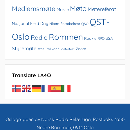
Møte
Medlemsmøte
Møtereferat
Morse
QST-
Nasjonal Field Day
Nkom
Portabeltest
QSO
Oslo
Rommen
Radio
SSA
Rookie
RPO
Styremøte
Zoom
test
Trollvann
Vintertest
Translate LA4O
Oslogruppen av Norsk Radio Relæ Liga, Postboks 3550
Nedre Rommen, 0914 Oslo