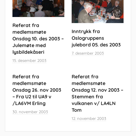
Referat fra
Inntrykk fra
medlemsmøte
Oslogruppens
Onsdag 10. des 2003 –
julebord 05. des 2003
Julemøte med
lysbildekåseri
7. desember 2003
15. desember 2003
Referat fra
Referat fra
medlemsmøte
medlemsmøte
Onsdag 26. nov 2003
Onsdag 12. nov 2003 –
– Fra U2 til UA9 v
Stemmen fra
/LA6VM Erling
vulkanen v/ LA4LN
Tom
30. november 2003
12. november 2003