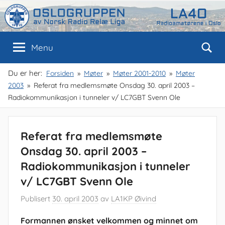
Skip
to
content
Oslogruppen
Radioamatørene
Menu
i
Oslo
av
Du er her:
Forsiden
Møter
Møter 2001-2010
Møter
2003
Referat fra medlemsmøte Onsdag 30. april 2003 –
NRRL
Radiokommunikasjon i tunneler v/ LC7GBT Svenn Ole
Referat fra medlemsmøte
Onsdag 30. april 2003 –
Radiokommunikasjon i tunneler
v/ LC7GBT Svenn Ole
Publisert
30. april 2003
av
LA1KP Øivind
Formannen ønsket velkommen og minnet om