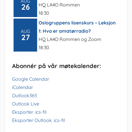
AUG
HQ LA4O Rommen
26
18:30
Oslogruppens lisenskurs – Leksjon
1: Hva er amatørradio?
AUG
27
HQ LA4O Rommen og Zoom
18:30
Abonnér på vår møtekalender:
Google Calendar
iCalendar
Outlook365
Outlook Live
Eksporter .ics-fil
Eksporter Outlook .ics-fil