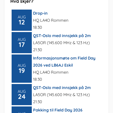
Hva skjer?
Drop-in
AUG
HQ LA4O Rommen
12
18:30
QST-Oslo med innsjekk på 2m
AUG
LA5OR (145.600 MHz & 123 Hz)
17
21:30
Informasjonsmøte om Field Day
2026 ved LB6AJ Eskil
AUG
19
HQ LA4O Rommen
18:30
QST-Oslo med innsjekk på 2m
AUG
LA5OR (145.600 MHz & 123 Hz)
24
21:30
Pakking til Field Day 2026