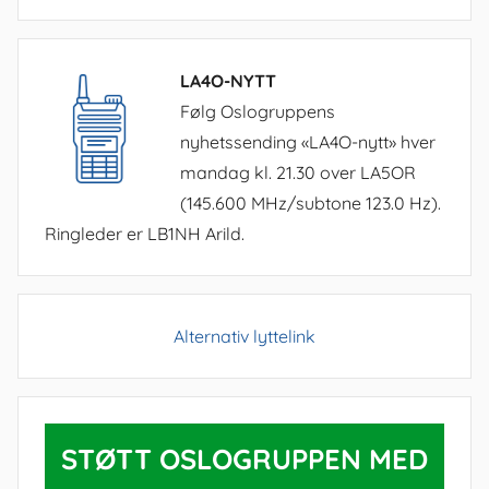
LA4O-NYTT
Følg Oslogruppens
nyhetssending «LA4O-nytt» hver
mandag kl. 21.30 over LA5OR
(145.600 MHz/subtone 123.0 Hz).
Ringleder er LB1NH Arild.
Alternativ lyttelink
STØTT OSLOGRUPPEN MED