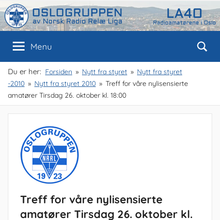
Skip
to
content
Oslogruppen
Radioamatørene
Menu
i
Oslo
av
Du er her:
Forsiden
Nytt fra styret
Nytt fra styret
-2010
Nytt fra styret 2010
Treff for våre nylisensierte
NRRL
amatører Tirsdag 26. oktober kl. 18:00
Treff for våre nylisensierte
amatører Tirsdag 26. oktober kl.