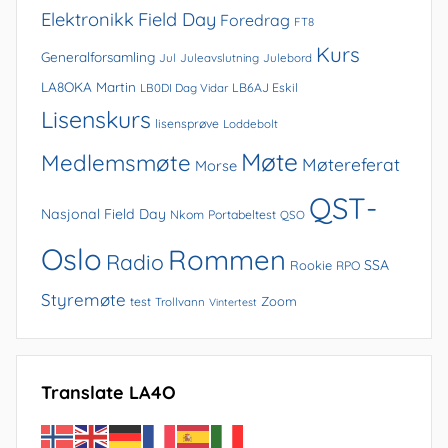
Elektronikk
Field Day
Foredrag
FT8
Kurs
Generalforsamling
Jul
Juleavslutning
Julebord
LA8OKA Martin
LB0DI Dag Vidar
LB6AJ Eskil
Lisenskurs
lisensprøve
Loddebolt
Møte
Medlemsmøte
Møtereferat
Morse
QST-
Nasjonal Field Day
Nkom
Portabeltest
QSO
Oslo
Rommen
Radio
SSA
Rookie
RPO
Styremøte
Zoom
test
Trollvann
Vintertest
Translate LA4O