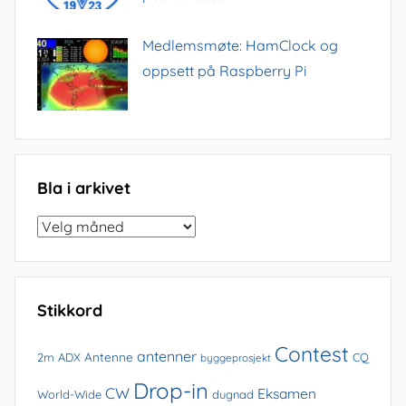
Medlemsmøte: HamClock og
oppsett på Raspberry Pi
Bla i arkivet
Bla
i
arkivet
Stikkord
Contest
antenner
Antenne
2m
ADX
CQ
byggeprosjekt
Drop-in
CW
Eksamen
World-Wide
dugnad