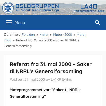
Skip
to
content
Oslogruppen
Radioamatørene
Menu
i
Oslo
av
Du er her:
Forsiden
Møter
Møter -2000
Møter
2000
Referat fra 31. mai 2000 – Saker til NRRL’s
NRRL
Generalforsamling
Referat fra 31. mai 2000 – Saker
til NRRL’s Generalforsamling
Publisert
31. mai 2000
av
LA1KP Øivind
Møteprogrammet var: ”Saker til NRRLs
Generalforsamling”