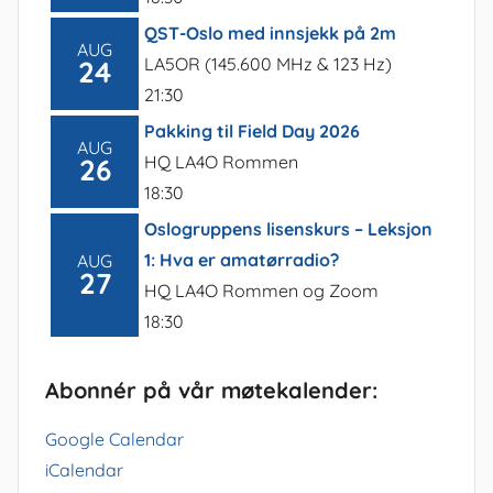
QST-Oslo med innsjekk på 2m
AUG
LA5OR (145.600 MHz & 123 Hz)
24
21:30
Pakking til Field Day 2026
AUG
HQ LA4O Rommen
26
18:30
Oslogruppens lisenskurs – Leksjon
1: Hva er amatørradio?
AUG
27
HQ LA4O Rommen og Zoom
18:30
Abonnér på vår møtekalender:
Google Calendar
iCalendar