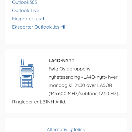
Outlook365
Outlook Live
Eksporter .ics-fil
Eksporter Outlook .ics-fil
LA4O-NYTT
Følg Oslogruppens
nyhetssending «LA4O-nytt» hver
mandag kl. 21.30 over LA5OR
(145.600 MHz/subtone 123.0 Hz).
Ringleder er LB1NH Arild.
Alternativ lyttelink