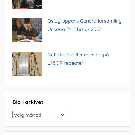
Oslogruppens Generalforsamling
Onsdag 21. februar 2007
Nytt duplexfilter montert på
LA5OR repeater
Bla i arkivet
Bla
i
arkivet