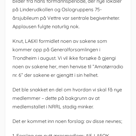
bilder fra hans formannsperiode, der nye lokaler
på Linderudkollen og Oslogruppens 75-
årsjubileum på Vettre var sentrale begivenheter.
Applausen fulgte naturlig nok.
Knut, LA6XI formidlet noen av sakene som
kommer opp på Generalforsamlingen i
Trondheim i august. Vi vil ikke forsøke å gjengi
noen av sakene her, men henvise til ”Amatørradio
nr. 6” der sakene er gjengitt i sin helhet.
Det ble snakket en del om hvordan vi skal få nye
medlemmer – dette på bakgrunn av at
medlemstallet i NRRL stadig minker.
Det er kommet inn noen forslag: av disse nevnes;
1. Forslag om nytt æresmedlem: Alf, LA5QK.