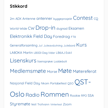
Stikkord
Contest
antenner
Antenne
2m
ADX
CQ
byggeprosjekt
Drop-in
CW
Eksamen
World-Wide
dugnad
Elektronikk
Field Day
Foredrag
FT8
Kurs
Generalforsamling
Jul
Juleavslutning
Julebord
LA8OKA Martin
LB0DI Dag Vidar
LB6AJ Eskil
Lisenskurs
lisensprøve
Loddebolt
Møte
Medlemsmøte
Møtereferat
Morse
QST-
Nasjonal Field Day
Nkom
Portabeltest
QSO
Oslo
Rommen
Radio
SSA
Rookie
RPO
Styremøte
Zoom
test
Trollvann
Vintertest