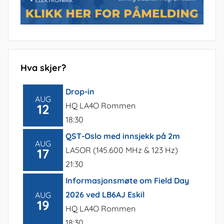
Hva skjer?
Drop-in
AUG
HQ LA4O Rommen
12
18:30
QST-Oslo med innsjekk på 2m
AUG
LA5OR (145.600 MHz & 123 Hz)
17
21:30
Informasjonsmøte om Field Day
2026 ved LB6AJ Eskil
AUG
19
HQ LA4O Rommen
18:30