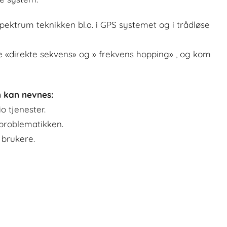
pektrum teknikken bl.a. i GPS systemet og i trådløse
ene «direkte sekvens» og » frekvens hopping» , og kom
 kan nevnes:
o tjenester.
 problematikken.
brukere.