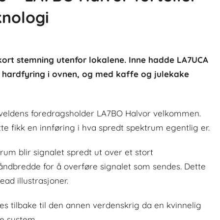
nologi
kort stemning utenfor lokalene. Inne hadde LA7UCA
r hardfyring i ovnen, og med kaffe og julekake
kveldens foredragsholder LA7BO Halvor velkommen.
e fikk en innføring i hva spredt spektrum egentlig er.
um blir signalet spredt ut over et stort
dbredde for å overføre signalet som sendes. Dette
ad illustrasjoner.
es tilbake til den annen verdenskrig da en kvinnelig
de system.