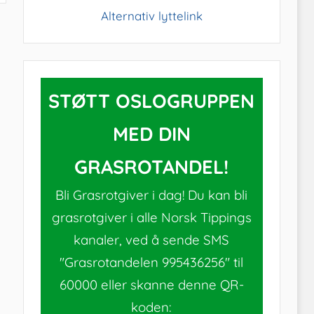
Alternativ lyttelink
STØTT OSLOGRUPPEN
MED DIN
GRASROTANDEL!
Bli Grasrotgiver i dag! Du kan bli
grasrotgiver i alle Norsk Tippings
kanaler, ved å sende SMS
"Grasrotandelen 995436256" til
60000 eller skanne denne QR-
koden: