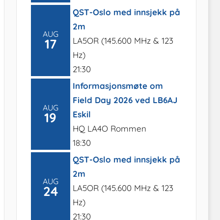
QST-Oslo med innsjekk på
2m
AUG
LA5OR (145.600 MHz & 123
17
Hz)
21:30
Informasjonsmøte om
Field Day 2026 ved LB6AJ
AUG
Eskil
19
HQ LA4O Rommen
18:30
QST-Oslo med innsjekk på
2m
AUG
LA5OR (145.600 MHz & 123
24
Hz)
21:30