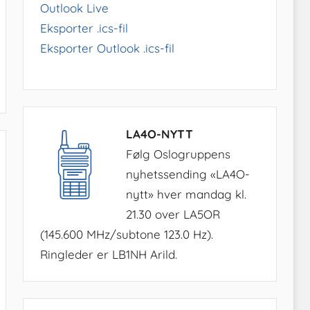
Outlook Live
Eksporter .ics-fil
Eksporter Outlook .ics-fil
LA4O-NYTT
Følg Oslogruppens
nyhetssending «LA4O-
nytt» hver mandag kl.
21.30 over LA5OR
(145.600 MHz/subtone 123.0 Hz).
Ringleder er LB1NH Arild.