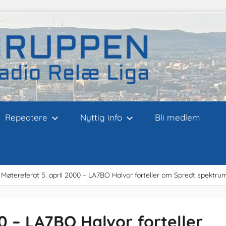
Repeatere
Nyttig info
Bli medlem
Møtereferat 5. april 2000 – LA7BO Halvor forteller om Spredt spektru
0 – LA7BO Halvor forteller