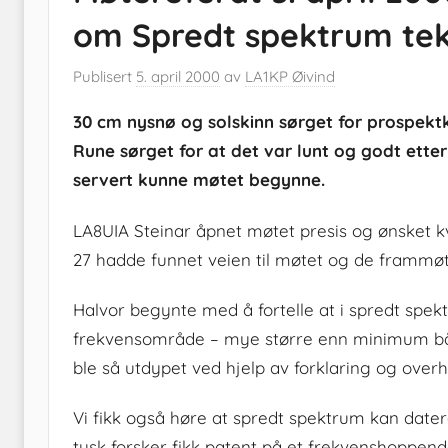
om Spredt spektrum tek
Publisert
5. april 2000
av
LA1KP Øivind
30 cm nysnø og solskinn sørget for prospekt
Rune sørget for at det var lunt og godt ette
servert kunne møtet begynne.
LA8UIA Steinar åpnet møtet presis og ønsket 
27 hadde funnet veien til møtet og de frammøtt
Halvor begynte med å fortelle at i spredt spektr
frekvensområde – mye større enn minimum bån
ble så utdypet ved hjelp av forklaring og overhe
Vi fikk også høre at spredt spektrum kan dater
tysk forsker fikk patent på et frekvenshoppen