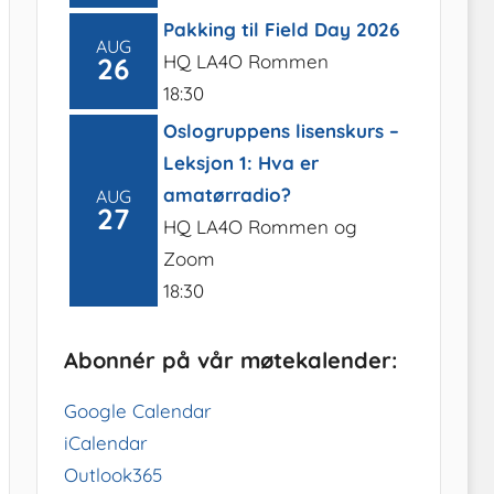
Pakking til Field Day 2026
AUG
HQ LA4O Rommen
26
18:30
Oslogruppens lisenskurs –
Leksjon 1: Hva er
amatørradio?
AUG
27
HQ LA4O Rommen og
Zoom
18:30
Abonnér på vår møtekalender:
Google Calendar
iCalendar
Outlook365