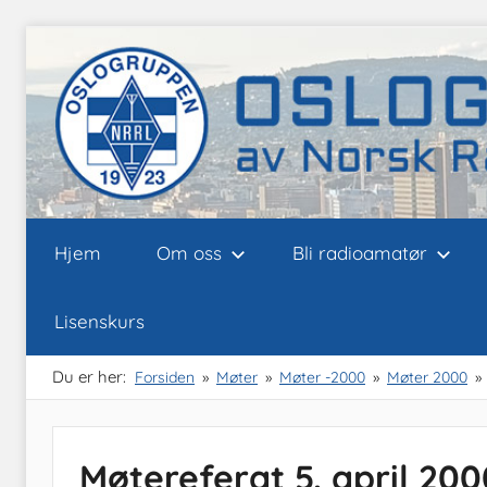
Skip
to
content
Oslogruppen
Radioamatørene
Hjem
Om oss
Bli radioamatør
i
Oslo
av
Lisenskurs
NRRL
Du er her:
Forsiden
Møter
Møter -2000
Møter 2000
Møtereferat 5. april 200