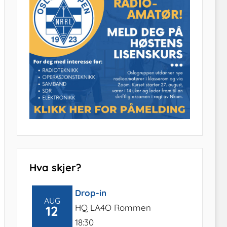
Hva skjer?
Drop-in
AUG
HQ LA4O Rommen
12
18:30