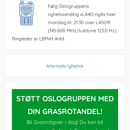
Følg Oslogruppens
nyhetssending «LA4O-nytt» hver
mandag kl. 21.30 over LA5OR
(145.600 MHz/subtone 123.0 Hz).
Ringleder er LB1NH Arild.
Alternativ lyttelink
STØTT OSLOGRUPPEN MED
DIN GRASROTANDEL!
Bli Grasrotgiver i dag! Du kan bli