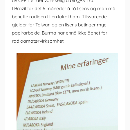
av CEPT er det vanskelig å bli QRV fra.
I Brazil tar det 6 måneder å få lisens og man må
benytte radioen til en lokal ham. Tilsvarende
gjelder for Taiwan og en lisens betinger mye
papirarbeide. Burma har ennå ikke åpnet for
radioamatørvirksomhet.