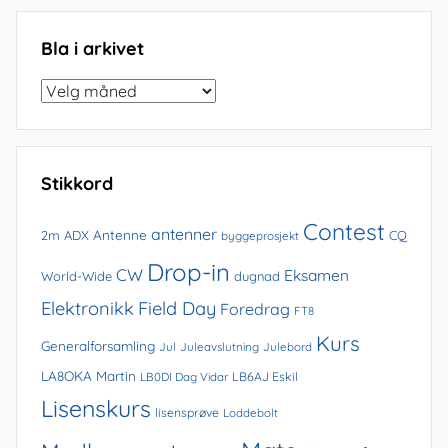
Bla i arkivet
Bla
i
arkivet
Stikkord
Contest
antenner
Antenne
2m
ADX
CQ
byggeprosjekt
Drop-in
CW
Eksamen
World-Wide
dugnad
Elektronikk
Field Day
Foredrag
FT8
Kurs
Generalforsamling
Jul
Juleavslutning
Julebord
LA8OKA Martin
LB0DI Dag Vidar
LB6AJ Eskil
Lisenskurs
lisensprøve
Loddebolt