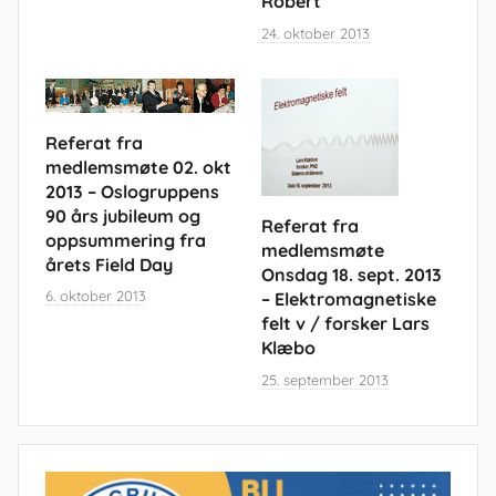
Robert
24. oktober 2013
Referat fra
medlemsmøte 02. okt
2013 – Oslogruppens
90 års jubileum og
Referat fra
oppsummering fra
medlemsmøte
årets Field Day
Onsdag 18. sept. 2013
6. oktober 2013
– Elektromagnetiske
felt v / forsker Lars
Klæbo
25. september 2013