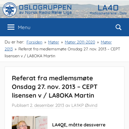
Skip
to
content
Oslogruppen
Radioamatørene
Menu
i
Oslo
av
Du er her:
Forsiden
Møter
Møter 2011-2020
Møter
2013
Referat fra medlemsmøte Onsdag 27. nov. 2013 – CEPT
NRRL
lisensen v / LA8OKA Martin
Referat fra medlemsmøte
Onsdag 27. nov. 2013 – CEPT
lisensen v / LA8OKA Martin
Publisert
2. desember 2013
av
LA1KP Øivind
LA4QE, måtte dessverre