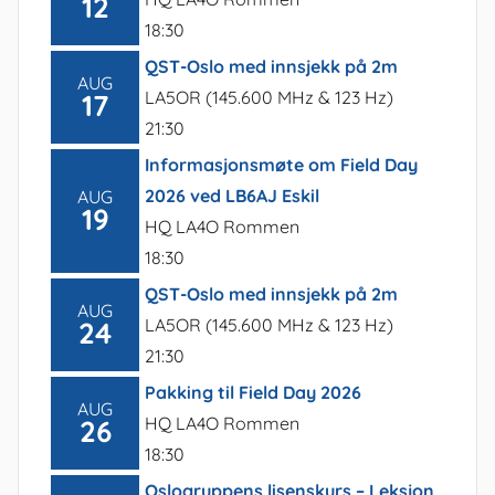
12
18:30
QST-Oslo med innsjekk på 2m
AUG
LA5OR (145.600 MHz & 123 Hz)
17
21:30
Informasjonsmøte om Field Day
2026 ved LB6AJ Eskil
AUG
19
HQ LA4O Rommen
18:30
QST-Oslo med innsjekk på 2m
AUG
LA5OR (145.600 MHz & 123 Hz)
24
21:30
Pakking til Field Day 2026
AUG
HQ LA4O Rommen
26
18:30
Oslogruppens lisenskurs – Leksjon