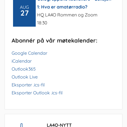
1: Hva er amatørradio?
AUG
27
HQ LA4O Rommen og Zoom
18:30
Abonnér på vår møtekalender:
Google Calendar
iCalendar
Outlook365
Outlook Live
Eksporter .ics-fil
Eksporter Outlook .ics-fil
LA4O-NYTT