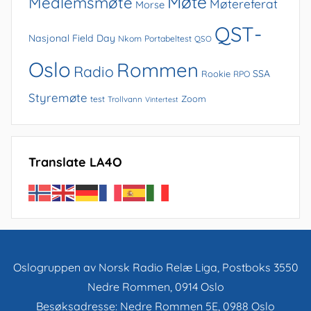
Møte
Medlemsmøte
Møtereferat
Morse
QST-
Nasjonal Field Day
Nkom
Portabeltest
QSO
Oslo
Rommen
Radio
SSA
Rookie
RPO
Styremøte
Zoom
test
Trollvann
Vintertest
Translate LA4O
Oslogruppen av Norsk Radio Relæ Liga, Postboks 3550
Nedre Rommen, 0914 Oslo
Besøksadresse: Nedre Rommen 5E, 0988 Oslo