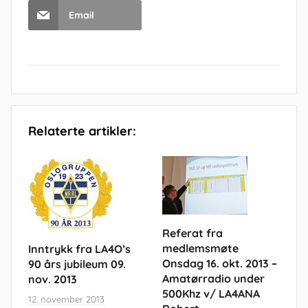
Email
Relaterte artikler:
Referat fra
medlemsmøte
Inntrykk fra LA4O’s
Onsdag 16. okt. 2013 –
90 års jubileum 09.
Amatørradio under
nov. 2013
500Khz v/ LA4ANA
12. november 2013