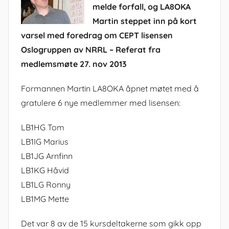
melde forfall, og LA8OKA
Martin steppet inn på kort
varsel med foredrag om CEPT lisensen
Oslogruppen av NRRL – Referat fra
medlemsmøte 27. nov 2013
Formannen Martin LA8OKA åpnet møtet med å
gratulere 6 nye medlemmer med lisensen:
LB1HG Tom
LB1IG Marius
LB1JG Arnfinn
LB1KG Håvid
LB1LG Ronny
LB1MG Mette
Det var 8 av de 15 kursdeltakerne som gikk opp