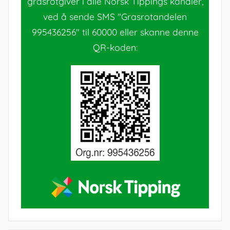
grasrotgiver i alle Norsk Tippings kanaler,
ved å sende SMS "Grasrotandelen
995436256" til 60000 eller skanne denne
QR-koden: