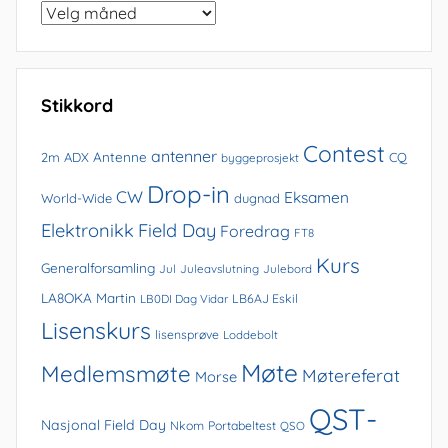
Bla
i
arkivet
Stikkord
Contest
antenner
Antenne
2m
ADX
CQ
byggeprosjekt
Drop-in
CW
Eksamen
World-Wide
dugnad
Elektronikk
Field Day
Foredrag
FT8
Kurs
Generalforsamling
Jul
Juleavslutning
Julebord
LA8OKA Martin
LB0DI Dag Vidar
LB6AJ Eskil
Lisenskurs
lisensprøve
Loddebolt
Møte
Medlemsmøte
Møtereferat
Morse
QST-
Nasjonal Field Day
Nkom
Portabeltest
QSO