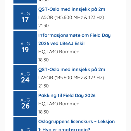
QST-Oslo med innsjekk på 2m
AUG
LA5OR (145.600 MHz & 123 Hz)
17
21:30
Informasjonsmøte om Field Day
2026 ved LB6AJ Eskil
AUG
19
HQ LA4O Rommen
18:30
QST-Oslo med innsjekk på 2m
AUG
LA5OR (145.600 MHz & 123 Hz)
24
21:30
Pakking til Field Day 2026
AUG
HQ LA4O Rommen
26
18:30
Oslogruppens lisenskurs – Leksjon
1: Hva er amatørradio?
AUG