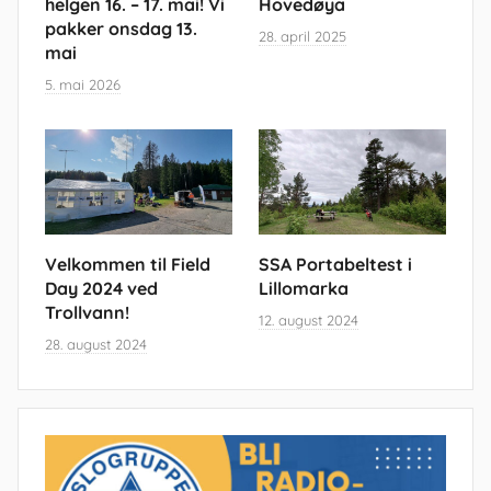
helgen 16. – 17. mai! Vi
Hovedøya
pakker onsdag 13.
28. april 2025
mai
5. mai 2026
Velkommen til Field
SSA Portabeltest i
Day 2024 ved
Lillomarka
Trollvann!
12. august 2024
28. august 2024