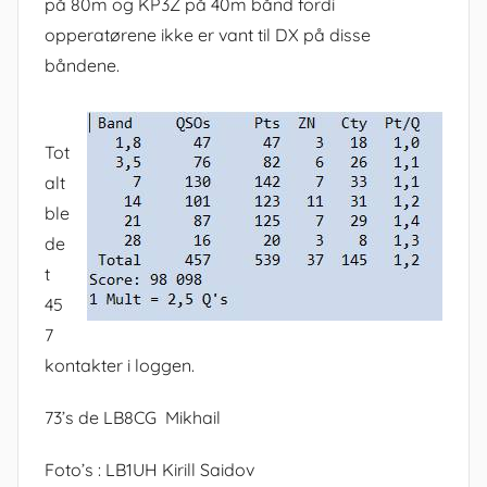
på 80m og KP3Z på 40m bånd fordi
opperatørene ikke er vant til DX på disse
båndene.
Tot
alt
ble
de
t
45
7
kontakter i loggen.
73’s de LB8CG Mikhail
Foto’s : LB1UH Kirill Saidov