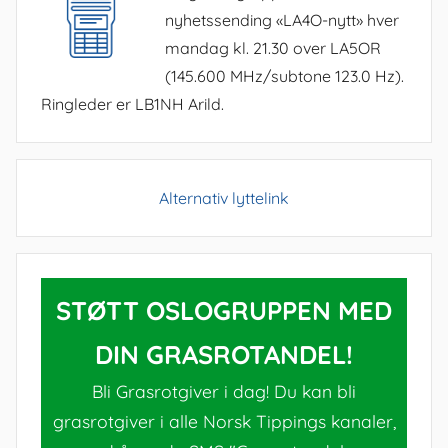
nyhetssending «LA4O-nytt» hver
mandag kl. 21.30 over LA5OR
(145.600 MHz/subtone 123.0 Hz).
Ringleder er LB1NH Arild.
Alternativ lyttelink
STØTT OSLOGRUPPEN MED
DIN GRASROTANDEL!
Bli Grasrotgiver i dag! Du kan bli
grasrotgiver i alle Norsk Tippings kanaler,