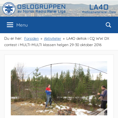
Skip
to
content
Oslogruppen
Radioamatørene
Menu
i
Oslo
av
Du er her:
Forsiden
Aktiviteter
LA4O deltok i CQ WW DX
contest i MULTI-MULTI klassen helgen 29-30 oktober 2016
NRRL