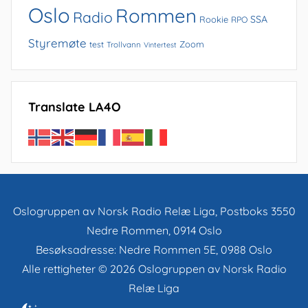
Oslo
Rommen
Radio
SSA
Rookie
RPO
Styremøte
Zoom
test
Trollvann
Vintertest
Translate LA4O
Oslogruppen av Norsk Radio Relæ Liga, Postboks 3550
Nedre Rommen, 0914 Oslo
Besøksadresse: Nedre Rommen 5E, 0988 Oslo
Alle rettigheter © 2026 Oslogruppen av Norsk Radio
Relæ Liga