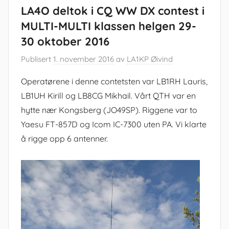
LA4O deltok i CQ WW DX contest i
MULTI-MULTI klassen helgen 29-
30 oktober 2016
Publisert
1. november 2016
av
LA1KP Øivind
Operatørene i denne contetsten var LB1RH Lauris,
LB1UH Kirill og LB8CG Mikhail. Vårt QTH var en
hytte nær Kongsberg (JO49SP). Riggene var to
Yaesu FT-857D og Icom IC-7300 uten PA. Vi klarte
å rigge opp 6 antenner.