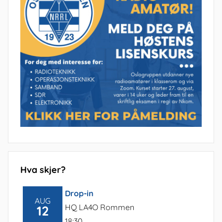
Hva skjer?
Drop-in
AUG
HQ LA4O Rommen
12
18:30