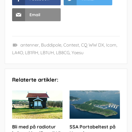
Email
antenner
,
Buddipole
,
Contest
,
CQ WW DX
,
Icom
,
LA4O
,
LB1RH
,
LB1UH
,
LB8CG
,
Yaesu
Relaterte artikler:
Bli med på radiotur
SSA Portabeltest på