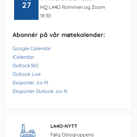
27
HQ LA4O Rommen og Zoom
18:30
Abonnér på vår møtekalender:
Google Calendar
iCalendar
Outlook365
Outlook Live
Eksporter .ics-fil
Eksporter Outlook .ics-fil
LA4O-NYTT
Følg Oslogruppens