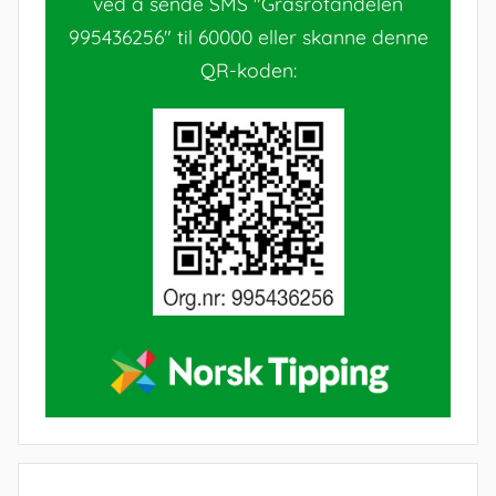
ved å sende SMS "Grasrotandelen
995436256" til 60000 eller skanne denne
QR-koden: