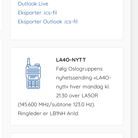
Outlook Live
Eksporter .ics-fil
Eksporter Outlook .ics-fil
LA4O-NYTT
Følg Oslogruppens
nyhetssending «LA4O-
nytt» hver mandag kl.
21.30 over LA5OR
(145.600 MHz/subtone 123.0 Hz).
Ringleder er LB1NH Arild.