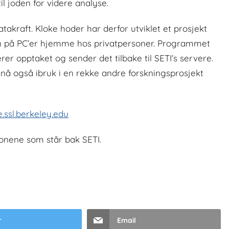
 joden for videre analyse.
takraft. Kloke hoder har derfor utviklet et prosjekt
 på PC’er hjemme hos privatpersoner. Programmet
rer opptaket og sender det tilbake til SETI’s servere.
å også ibruk i en rekke andre forskningsprosjekt
.ssl.berkeley.edu
jonene som står bak SETI.
r
Email