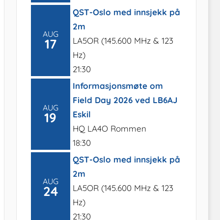
QST-Oslo med innsjekk på
2m
AUG
LA5OR (145.600 MHz & 123
17
Hz)
21:30
Informasjonsmøte om
Field Day 2026 ved LB6AJ
AUG
Eskil
19
HQ LA4O Rommen
18:30
QST-Oslo med innsjekk på
2m
AUG
LA5OR (145.600 MHz & 123
24
Hz)
21:30