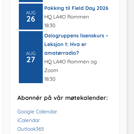
Pakking til Field Day 2026
AUG
HQ LA4O Rommen
26
18:30
Oslogruppens lisenskurs –
Leksjon 1: Hva er
amatørradio?
AUG
27
HQ LA4O Rommen og
Zoom
18:30
Abonnér på vår møtekalender:
Google Calendar
iCalendar
Outlook365