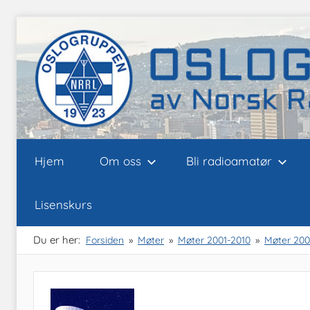
Skip
to
content
Oslogruppen
Radioamatørene
Hjem
Om oss
Bli radioamatør
i
Oslo
av
Lisenskurs
NRRL
Du er her:
Forsiden
Møter
Møter 2001-2010
Møter 20