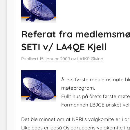
Referat fra medlemsmøt
SETI v/ LA4QE Kjell
Publisert
15. januar 2009
av
LA1KP Øivind
Årets første medlemsmøte bl
møteprogram.
Fullt hus på årets første møte
Formannen LB9GE ønsket ve
Det ble minnet om at NRRLs valgkomite er i arb
Likeledes er også Oslogruppens valgkomite i g