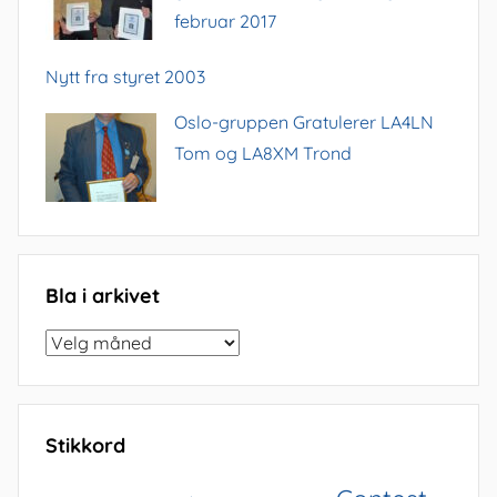
februar 2017
Nytt fra styret 2003
Oslo-gruppen Gratulerer LA4LN
Tom og LA8XM Trond
Bla i arkivet
Bla
i
arkivet
Stikkord