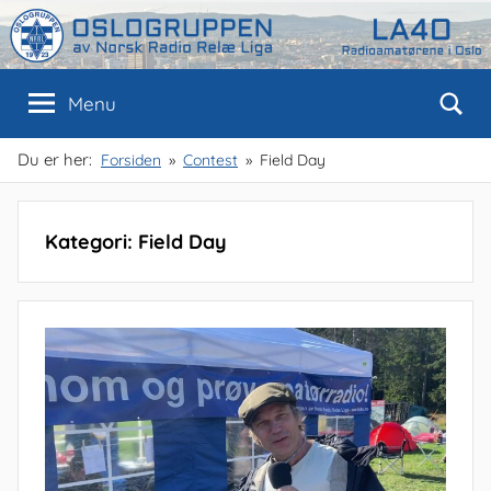
Skip
to
content
Oslogruppen
Radioamatørene
Menu
i
Oslo
av
Du er her:
Forsiden
Contest
Field Day
NRRL
Kategori: Field Day