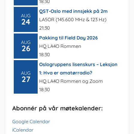
18:30
QST-Oslo med innsjekk på 2m
AUG
LA5OR (145.600 MHz & 123 Hz)
24
21:30
Pakking til Field Day 2026
AUG
HQ LA4O Rommen
26
18:30
Oslogruppens lisenskurs – Leksjon
1: Hva er amatørradio?
AUG
27
HQ LA4O Rommen og Zoom
18:30
Abonnér på vår møtekalender:
Google Calendar
iCalendar