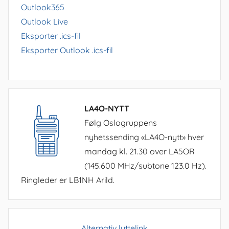
Outlook365
Outlook Live
Eksporter .ics-fil
Eksporter Outlook .ics-fil
LA4O-NYTT
Følg Oslogruppens
nyhetssending «LA4O-nytt» hver
mandag kl. 21.30 over LA5OR
(145.600 MHz/subtone 123.0 Hz).
Ringleder er LB1NH Arild.
Alternativ lyttelink