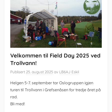
Velkommen til Field Day 2025 ved
Trollvann!
Publisert
25. august 2025
av
LB6AJ Eskil
Helgen 5-7. september tar Oslogruppen igjen
turen til Trollvann i Grefsenåsen for tredje året på
rad.
Bli med!