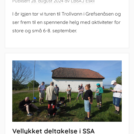
Publisert
28. august 2024
av
LB6AJ Eskil
I år igjen tar vi turen til Trollvann i Grefsenåsen og
ser frem til en spennende helg med aktiviteter for
store og små 6-8. september.
Vellykket deltakelse i SSA