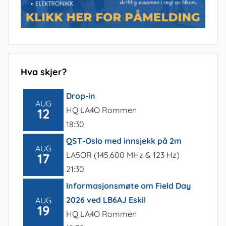
Hva skjer?
Drop-in
AUG
HQ LA4O Rommen
12
18:30
QST-Oslo med innsjekk på 2m
AUG
LA5OR (145.600 MHz & 123 Hz)
17
21:30
Informasjonsmøte om Field Day
2026 ved LB6AJ Eskil
AUG
19
HQ LA4O Rommen