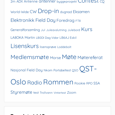
Contest
antenner
Antenne
2m
ADX
CQ
byggeprosjekt
Drop-in
CW
Eksamen
World-Wide
dugnad
Elektronikk
Field Day
Foredrag
FT8
Kurs
Generalforsamling
Jul
Juleavslutning
Julebord
LA8OKA Martin
LB0DI Dag Vidar
LB6AJ Eskil
Lisenskurs
lisensprøve
Loddebolt
Møte
Medlemsmøte
Møtereferat
Morse
QST-
Nasjonal Field Day
Nkom
Portabeltest
QSO
Oslo
Rommen
Radio
SSA
Rookie
RPO
Styremøte
Zoom
test
Trollvann
Vintertest