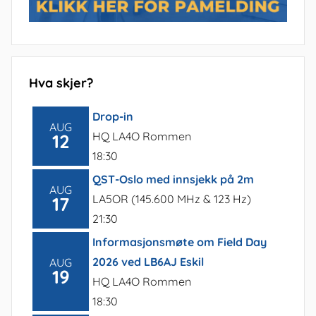
Hva skjer?
Drop-in
AUG
HQ LA4O Rommen
12
18:30
QST-Oslo med innsjekk på 2m
AUG
LA5OR (145.600 MHz & 123 Hz)
17
21:30
Informasjonsmøte om Field Day
2026 ved LB6AJ Eskil
AUG
19
HQ LA4O Rommen
18:30