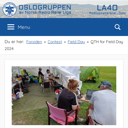
Skip
to
content
Oslogruppen
Radioamatørene
Menu
i
Oslo
av
Du er her:
Forsiden
Contest
Field Day
QTH for Field Day
2024
NRRL