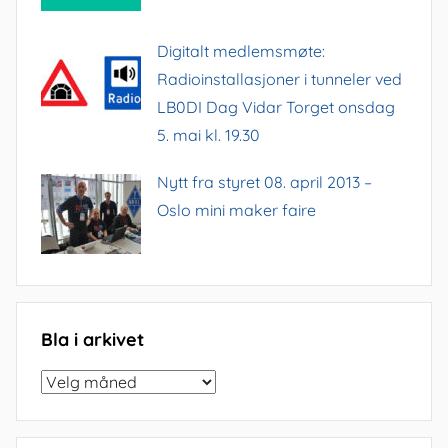
Digitalt medlemsmøte:
Radioinstallasjoner i tunneler ved
LB0DI Dag Vidar Torget onsdag
5. mai kl. 19.30
Nytt fra styret 08. april 2013 –
Oslo mini maker faire
Bla i arkivet
Bla
i
arkivet