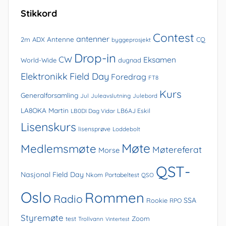
Stikkord
Contest
antenner
Antenne
2m
ADX
CQ
byggeprosjekt
Drop-in
CW
Eksamen
World-Wide
dugnad
Elektronikk
Field Day
Foredrag
FT8
Kurs
Generalforsamling
Jul
Juleavslutning
Julebord
LA8OKA Martin
LB0DI Dag Vidar
LB6AJ Eskil
Lisenskurs
lisensprøve
Loddebolt
Møte
Medlemsmøte
Møtereferat
Morse
QST-
Nasjonal Field Day
Nkom
Portabeltest
QSO
Oslo
Rommen
Radio
SSA
Rookie
RPO
Styremøte
Zoom
test
Trollvann
Vintertest