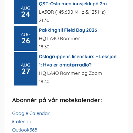
QST-Oslo med innsjekk på 2m
AUG
LA5OR (145.600 MHz & 123 Hz)
24
21:30
Pakking til Field Day 2026
AUG
HQ LA4O Rommen
26
18:30
Oslogruppens lisenskurs – Leksjon
1: Hva er amatørradio?
AUG
27
HQ LA4O Rommen og Zoom
18:30
Abonnér på vår møtekalender:
Google Calendar
iCalendar
Outlook365