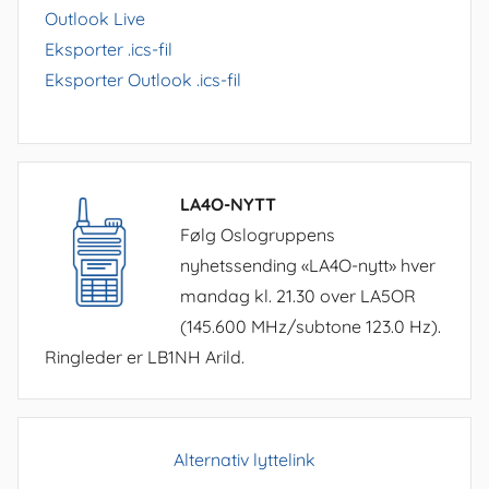
Outlook Live
Eksporter .ics-fil
Eksporter Outlook .ics-fil
LA4O-NYTT
Følg Oslogruppens
nyhetssending «LA4O-nytt» hver
mandag kl. 21.30 over LA5OR
(145.600 MHz/subtone 123.0 Hz).
Ringleder er LB1NH Arild.
Alternativ lyttelink