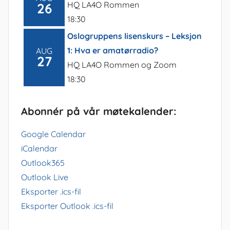
HQ LA4O Rommen
26
18:30
Oslogruppens lisenskurs – Leksjon
1: Hva er amatørradio?
AUG
27
HQ LA4O Rommen og Zoom
18:30
Abonnér på vår møtekalender:
Google Calendar
iCalendar
Outlook365
Outlook Live
Eksporter .ics-fil
Eksporter Outlook .ics-fil