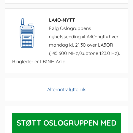
LA4O-NYTT
Følg Oslogruppens
nyhetssending «LA4O-nytt» hver
mandag kl. 21.30 over LA5OR
(145.600 MHz/subtone 123.0 Hz).
Ringleder er LB1NH Arild.
Alternativ lyttelink
STØTT OSLOGRUPPEN MED