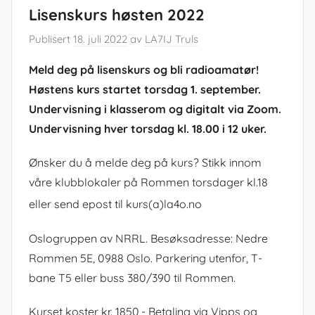
Lisenskurs høsten 2022
Publisert
18. juli 2022
av
LA7IJ Truls
Meld deg på lisenskurs og bli radioamatør!
Høstens kurs startet torsdag 1. september.
Undervisning i klasserom og digitalt via Zoom.
Undervisning hver torsdag
kl. 18.00
i 12 uker.
Ønsker du å melde deg på kurs? Stikk innom
våre klubblokaler på Rommen torsdager kl.18
eller send epost til kurs(a)la4o.no
Oslogruppen av NRRL. Besøksadresse: Nedre
Rommen 5E, 0988 Oslo. Parkering utenfor, T-
bane T5 eller buss 380/390 til Rommen.
Kurset koster kr. 1850,- Betaling via Vipps og