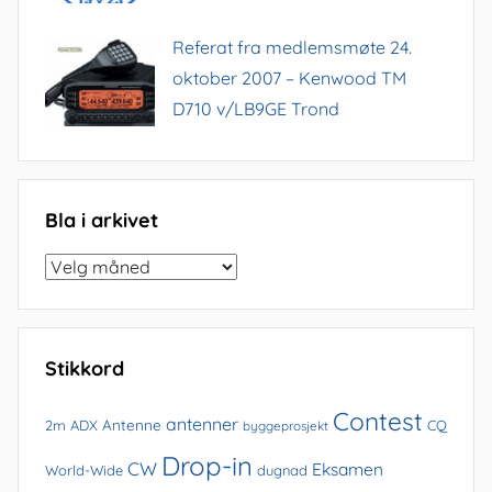
Referat fra medlemsmøte 24.
oktober 2007 – Kenwood TM
D710 v/LB9GE Trond
Bla i arkivet
Bla
i
arkivet
Stikkord
Contest
antenner
Antenne
2m
ADX
CQ
byggeprosjekt
Drop-in
CW
Eksamen
World-Wide
dugnad