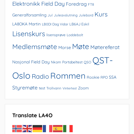
Elektronikk
Field Day
Foredrag
FT8
Kurs
Generalforsamling
Jul
Juleavslutning
Julebord
LA8OKA Martin
LB0DI Dag Vidar
LB6AJ Eskil
Lisenskurs
lisensprøve
Loddebolt
Møte
Medlemsmøte
Møtereferat
Morse
QST-
Nasjonal Field Day
Nkom
Portabeltest
QSO
Oslo
Rommen
Radio
SSA
Rookie
RPO
Styremøte
Zoom
test
Trollvann
Vintertest
Translate LA4O