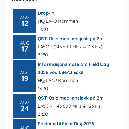
Drop-in
AUG
HQ LA4O Rommen
12
18:30
QST-Oslo med innsjekk på 2m
AUG
LA5OR (145.600 MHz & 123 Hz)
17
21:30
Informasjonsmøte om Field Day
2026 ved LB6AJ Eskil
AUG
19
HQ LA4O Rommen
18:30
QST-Oslo med innsjekk på 2m
AUG
LA5OR (145.600 MHz & 123 Hz)
24
21:30
Pakking til Field Day 2026
AUG