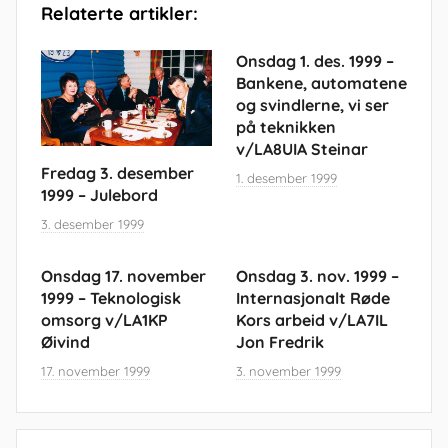
Relaterte artikler:
Onsdag 1. des. 1999 –
Bankene, automatene
og svindlerne, vi ser
på teknikken
v/LA8UIA Steinar
Fredag 3. desember
1. desember 1999
1999 – Julebord
3. desember 1999
Onsdag 17. november
Onsdag 3. nov. 1999 –
1999 – Teknologisk
Internasjonalt Røde
omsorg v/LA1KP
Kors arbeid v/LA7IL
Øivind
Jon Fredrik
17. november 1999
3. november 1999