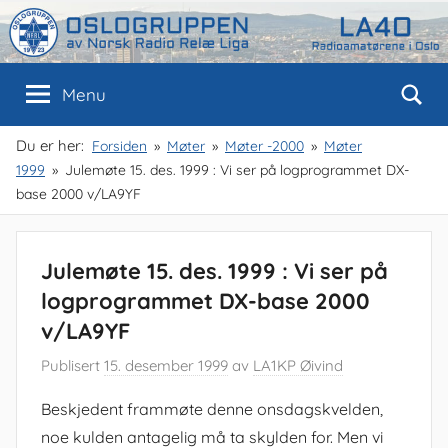
Skip
to
content
Oslogruppen
Radioamatørene
Menu
i
Oslo
av
Du er her:
Forsiden
Møter
Møter -2000
Møter
1999
Julemøte 15. des. 1999 : Vi ser på logprogrammet DX-
NRRL
base 2000 v/LA9YF
Julemøte 15. des. 1999 : Vi ser på
logprogrammet DX-base 2000
v/LA9YF
Publisert
15. desember 1999
av
LA1KP Øivind
Beskjedent frammøte denne onsdagskvelden,
noe kulden antagelig må ta skylden for. Men vi