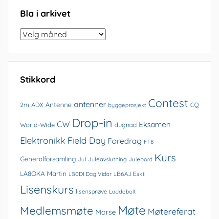
Bla i arkivet
Bla
i
arkivet
Stikkord
Contest
antenner
Antenne
2m
ADX
CQ
byggeprosjekt
Drop-in
CW
Eksamen
World-Wide
dugnad
Elektronikk
Field Day
Foredrag
FT8
Kurs
Generalforsamling
Jul
Juleavslutning
Julebord
LA8OKA Martin
LB0DI Dag Vidar
LB6AJ Eskil
Lisenskurs
lisensprøve
Loddebolt
Møte
Medlemsmøte
Møtereferat
Morse