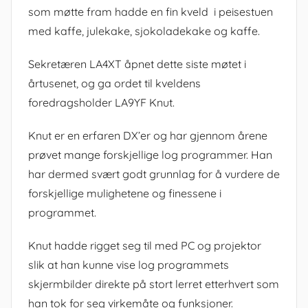
som møtte fram hadde en fin kveld i peisestuen
med kaffe, julekake, sjokoladekake og kaffe.
Sekretæren LA4XT åpnet dette siste møtet i
årtusenet, og ga ordet til kveldens
foredragsholder LA9YF Knut.
Knut er en erfaren DX’er og har gjennom årene
prøvet mange forskjellige log programmer. Han
har dermed svært godt grunnlag for å vurdere de
forskjellige mulighetene og finessene i
programmet.
Knut hadde rigget seg til med PC og projektor
slik at han kunne vise log programmets
skjermbilder direkte på stort lerret etterhvert som
han tok for seg virkemåte og funksjoner.