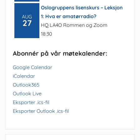
Oslogruppens lisenskurs – Leksjon
1: Hva er amatørradio?
AUG
27
HQ LA4O Rommen og Zoom
18:30
Abonnér på vår møtekalender:
Google Calendar
iCalendar
Outlook365
Outlook Live
Eksporter .ics-fil
Eksporter Outlook .ics-fil