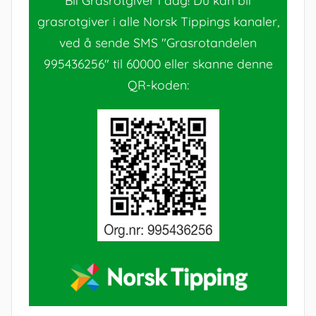
Bli Grasrotgiver i dag! Du kan bli
grasrotgiver i alle Norsk Tippings kanaler,
ved å sende SMS "Grasrotandelen
995436256" til 60000 eller skanne denne
QR-koden: