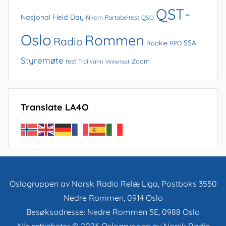
QST-
Nasjonal Field Day
Nkom
Portabeltest
QSO
Oslo
Rommen
Radio
SSA
Rookie
RPO
Styremøte
Zoom
test
Trollvann
Vintertest
Translate LA4O
Oslogruppen av Norsk Radio Relæ Liga, Postboks 3550
Nedre Rommen, 0914 Oslo
Besøksadresse: Nedre Rommen 5E, 0988 Oslo
Alle rettigheter © 2026 Oslogruppen av Norsk Radio