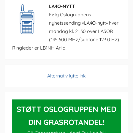
LA4O-NYTT
Følg Oslogruppens
nyhetssending «LA4O-nytt» hver
mandag kl. 21.30 over LA5OR
(145.600 MHz/subtone 123.0 Hz).
Ringleder er LB1NH Arild.
Alternativ lyttelink
STØTT OSLOGRUPPEN MED
DIN GRASROTANDEL!