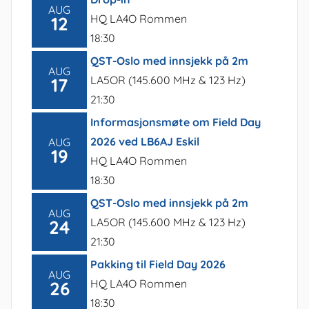
AUG
HQ LA4O Rommen
12
18:30
QST-Oslo med innsjekk på 2m
AUG
LA5OR (145.600 MHz & 123 Hz)
17
21:30
Informasjonsmøte om Field Day
2026 ved LB6AJ Eskil
AUG
19
HQ LA4O Rommen
18:30
QST-Oslo med innsjekk på 2m
AUG
LA5OR (145.600 MHz & 123 Hz)
24
21:30
Pakking til Field Day 2026
AUG
HQ LA4O Rommen
26
18:30