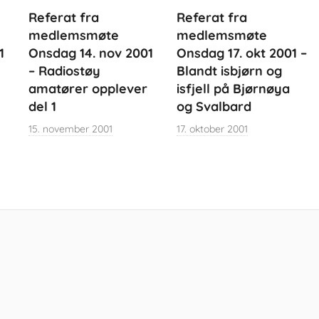
Referat fra
Referat fra
medlemsmøte
medlemsmøte
1
Onsdag 14. nov 2001
Onsdag 17. okt 2001 –
– Radiostøy
Blandt isbjørn og
amatører opplever
isfjell på Bjørnøya
del 1
og Svalbard
15. november 2001
17. oktober 2001