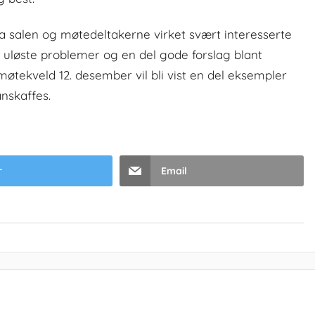
 salen og møtedeltakerne virket svært interesserte
 uløste problemer og en del gode forslag blant
 møtekveld 12. desember vil bli vist en del eksempler
anskaffes.
r
Email