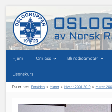
Skip
to
content
Oslogruppen
Radioamatørene
Hjem
Om oss
Bli radioamatør
i
Oslo
av
Lisenskurs
NRRL
Du er her:
Forsiden
Møter
Møter 2001-2010
Møter 200