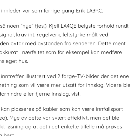
g innleder var som forrige gang Erik LA3RC.
 noen ”nye” fjes!). Kjell LA4QE belyste forhold rundt
nal, krav iht. regelverk, feltstyrke målt ved
n den avtar med avstanden fra senderen. Dette ment
 akkurat i nærfeltet som for eksempel kan medføre
ns eget hus.
 inntreffer illustrert ved 2 farge-TV-bilder der det ene
emetning som vil være mer utsatt for innslag. Videre ble
orhindre eller fjerne innslag, vist.
 kan plasseres på kabler som kan være innfallsport
reo). Mye av dette var svært effektivt, men det ble
t løsning og at det i det enkelte tilfelle må prøves
g best.