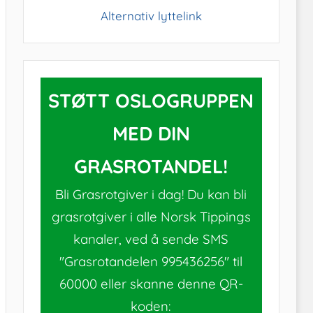
Alternativ lyttelink
STØTT OSLOGRUPPEN
MED DIN
GRASROTANDEL!
Bli Grasrotgiver i dag! Du kan bli
grasrotgiver i alle Norsk Tippings
kanaler, ved å sende SMS
"Grasrotandelen 995436256" til
60000 eller skanne denne QR-
koden: