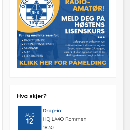
Hva skjer?
Drop-in
AUG
HQ LA4O Rommen
12
18:30