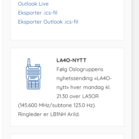
Outlook Live
Eksporter .ics-fil
Eksporter Outlook .ics-fil
LA4O-NYTT
Følg Oslogruppens
nyhetssending «LA4O-
nytt» hver mandag kl.
21.30 over LA5OR
(145.600 MHz/subtone 123.0 Hz).
Ringleder er LB1NH Arild.