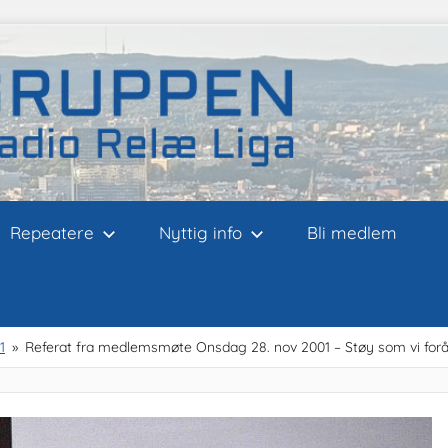
Repeatere
Nyttig info
Bli medlem
1
Referat fra medlemsmøte Onsdag 28. nov 2001 – Støy som vi forå