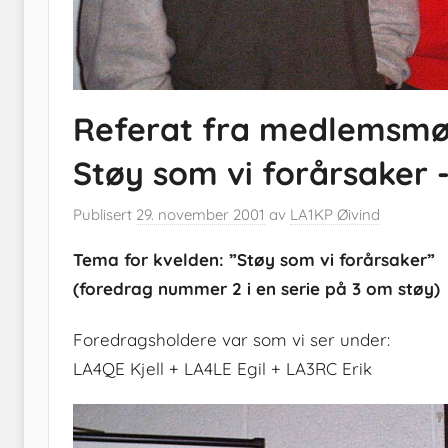
Referat fra medlemsmøt
Støy som vi forårsaker -
Publisert
29. november 2001
av
LA1KP Øivind
Tema for kvelden: ”Støy som vi forårsaker”
(foredrag nummer 2 i en serie på 3 om støy)
Foredragsholdere var som vi ser under:
LA4QE Kjell + LA4LE Egil + LA3RC Erik