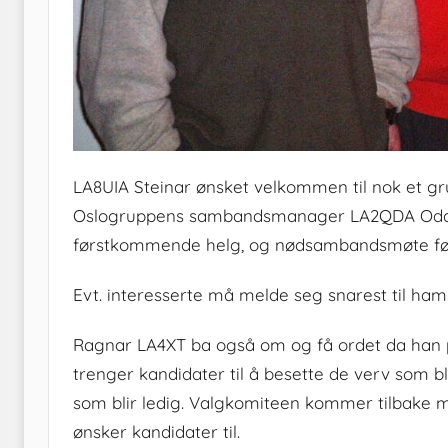
LA8UIA Steinar ønsket velkommen til nok et g
Oslogruppens sambandsmanager LA2QDA Odd
førstkommende helg, og nødsambandsmøte 
Evt. interesserte må melde seg snarest til ham
Ragnar LA4XT ba også om og få ordet da han p
trenger kandidater til å besette de verv som b
som blir ledig. Valgkomiteen kommer tilbake 
ønsker kandidater til.