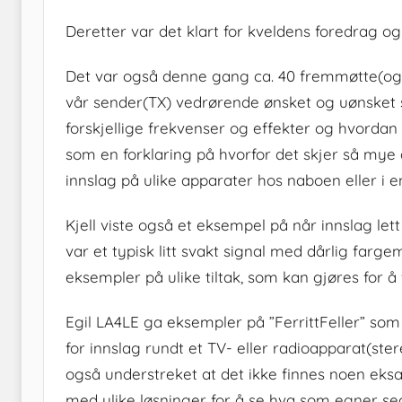
Deretter var det klart for kveldens foredrag o
Det var også denne gang ca. 40 fremmøtte(også
vår sender(TX) vedrørende ønsket og uønsket sig
forskjellige frekvenser og effekter og hvorda
som en forklaring på hvorfor det skjer så mye
innslag på ulike apparater hos naboen eller i e
Kjell viste også et eksempel på når innslag lett
var et typisk litt svakt signal med dårlig farg
eksempler på ulike tiltak, som kan gjøres for å f
Egil LA4LE ga eksempler på ”FerrittFeller” som
for innslag rundt et TV- eller radioapparat(ste
også understreket at det ikke finnes noen eksak
med ulike løsninger for å se hva som egner se