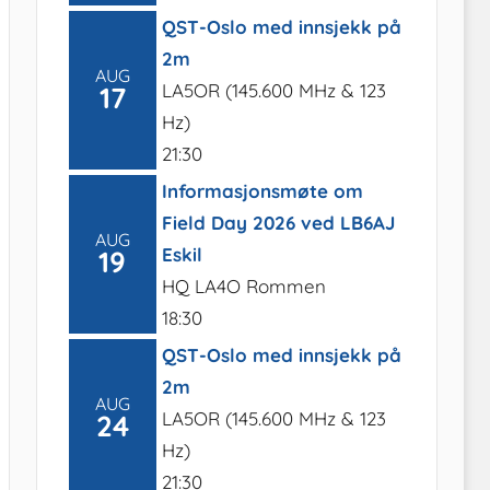
QST-Oslo med innsjekk på
2m
AUG
LA5OR (145.600 MHz & 123
17
Hz)
21:30
Informasjonsmøte om
Field Day 2026 ved LB6AJ
AUG
Eskil
19
HQ LA4O Rommen
18:30
QST-Oslo med innsjekk på
2m
AUG
LA5OR (145.600 MHz & 123
24
Hz)
21:30