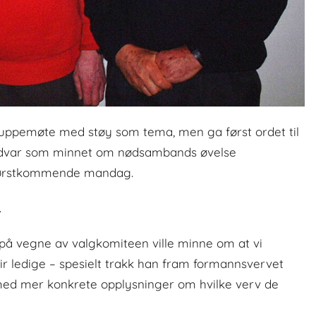
ruppemøte med støy som tema, men ga først ordet til
var som minnet om nødsambands øvelse
førstkommende mandag.
.
å vegne av valgkomiteen ville minne om at vi
lir ledige – spesielt trakk han fram formannsvervet
med mer konkrete opplysninger om hvilke verv de