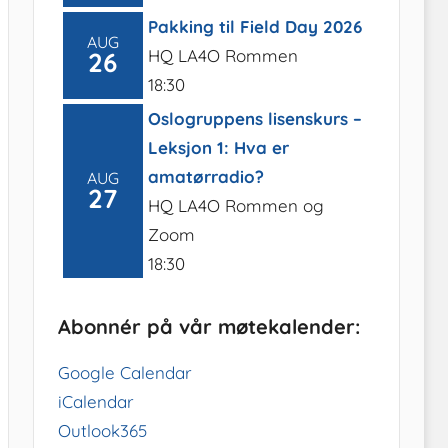
Pakking til Field Day 2026
AUG
HQ LA4O Rommen
26
18:30
Oslogruppens lisenskurs –
Leksjon 1: Hva er
amatørradio?
AUG
27
HQ LA4O Rommen og
Zoom
18:30
Abonnér på vår møtekalender:
Google Calendar
iCalendar
Outlook365