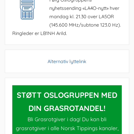
nyhetssending «LA4O-nytt» hver
mandag kl. 21.30 over LA5OR
(145.600 MHz/subtone 123.0 Hz).
Ringleder er LB1NH Arild.
Alternativ lyttelink
STØTT OSLOGRUPPEN MED
DIN GRASROTANDEL!
Bli Grasrotgiver i dag! Du kan bli
grasrotgiver i alle Norsk Tippings kanaler,