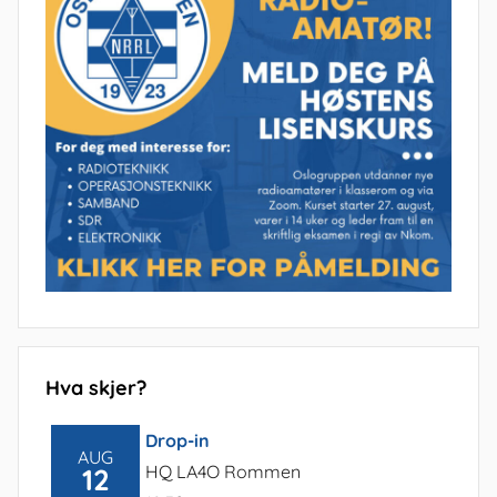
Hva skjer?
Drop-in
AUG
HQ LA4O Rommen
12