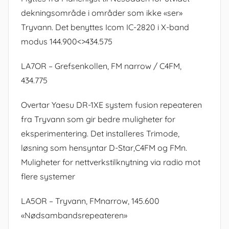
dekningsområde i områder som ikke «ser»
Tryvann. Det benyttes Icom IC-2820 i X-band
modus 144.900<>434.575
LA7OR – Grefsenkollen, FM narrow / C4FM,
434.775
Overtar Yaesu DR-1XE system fusion repeateren
fra Tryvann som gir bedre muligheter for
eksperimentering. Det installeres Trimode,
løsning som hensyntar D-Star,C4FM og FMn.
Muligheter for nettverkstilknytning via radio mot
flere systemer
LA5OR – Tryvann, FMnarrow, 145.600
«Nødsambandsrepeateren»