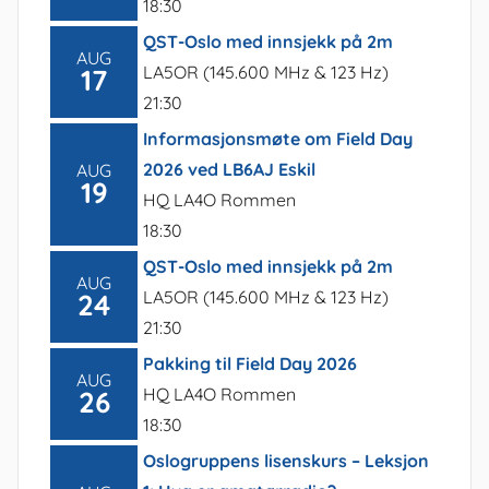
18:30
QST-Oslo med innsjekk på 2m
AUG
LA5OR (145.600 MHz & 123 Hz)
17
21:30
Informasjonsmøte om Field Day
2026 ved LB6AJ Eskil
AUG
19
HQ LA4O Rommen
18:30
QST-Oslo med innsjekk på 2m
AUG
LA5OR (145.600 MHz & 123 Hz)
24
21:30
Pakking til Field Day 2026
AUG
HQ LA4O Rommen
26
18:30
Oslogruppens lisenskurs – Leksjon