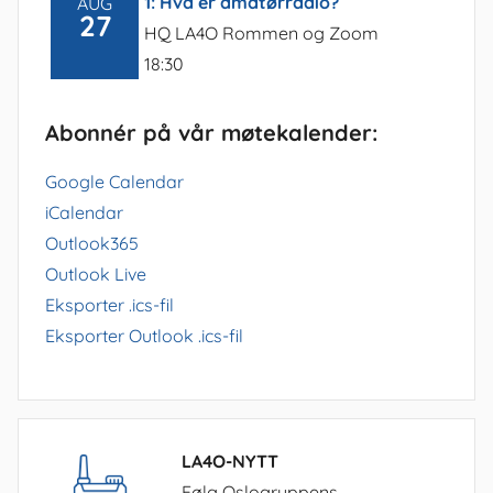
1: Hva er amatørradio?
AUG
27
HQ LA4O Rommen og Zoom
18:30
Abonnér på vår møtekalender:
Google Calendar
iCalendar
Outlook365
Outlook Live
Eksporter .ics-fil
Eksporter Outlook .ics-fil
LA4O-NYTT
Følg Oslogruppens