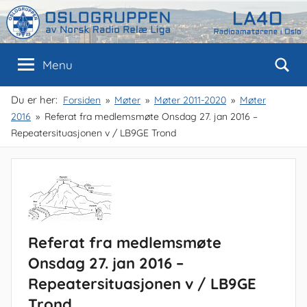
Skip
to
content
Oslogruppen
Radioamatørene
Menu
i
Oslo
av
Du er her:
Forsiden
Møter
Møter 2011-2020
Møter
2016
Referat fra medlemsmøte Onsdag 27. jan 2016 –
NRRL
Repeatersituasjonen v / LB9GE Trond
Referat fra medlemsmøte
Onsdag 27. jan 2016 –
Repeatersituasjonen v / LB9GE
Trond