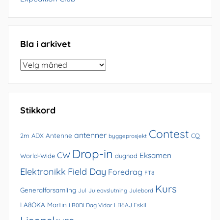
Bla i arkivet
Bla
i
arkivet
Stikkord
Contest
antenner
Antenne
2m
ADX
CQ
byggeprosjekt
Drop-in
CW
Eksamen
World-Wide
dugnad
Elektronikk
Field Day
Foredrag
FT8
Kurs
Generalforsamling
Jul
Juleavslutning
Julebord
LA8OKA Martin
LB0DI Dag Vidar
LB6AJ Eskil