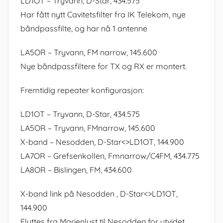
LD1OT – Tryvann, D-Star, 434.575
Har fått nytt Cavitetsfilter fra IK Telekom, nye
båndpassfilte, og har nå 1 antenne
LA5OR – Tryvann, FM narrow, 145.600
Nye båndpassfiltere for TX og RX er montert.
Fremtidig repeater konfigurasjon:
LD1OT – Tryvann, D-Star, 434.575
LA5OR – Tryvann, FMnarrow, 145.600
X-band – Nesodden, D-Star<>LD1OT, 144.900
LA7OR – Grefsenkollen, Fmnarrow/C4FM, 434.775
LA8OR – Bislingen, FM, 434.600
X-band link på Nesodden , D-Star<>LD1OT,
144.900
Flyttes fra Marienlyst til Nesodden for utvidet