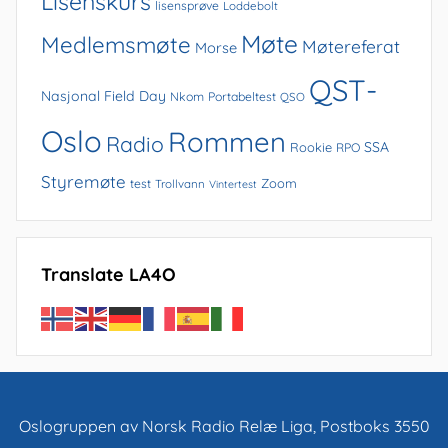
Lisenskurs
lisensprøve
Loddebolt
Møte
Medlemsmøte
Møtereferat
Morse
QST-
Nasjonal Field Day
Nkom
Portabeltest
QSO
Oslo
Rommen
Radio
SSA
Rookie
RPO
Styremøte
Zoom
test
Trollvann
Vintertest
Translate LA4O
Oslogruppen av Norsk Radio Relæ Liga, Postboks 3550