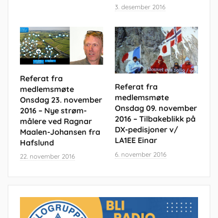
3. desember 2016
Referat fra
Referat fra
medlemsmøte
medlemsmøte
Onsdag 23. november
Onsdag 09. november
2016 – Nye strøm-
2016 – Tilbakeblikk på
målere ved Ragnar
DX-pedisjoner v/
Maalen-Johansen fra
LA1EE Einar
Hafslund
6. november 2016
22. november 2016