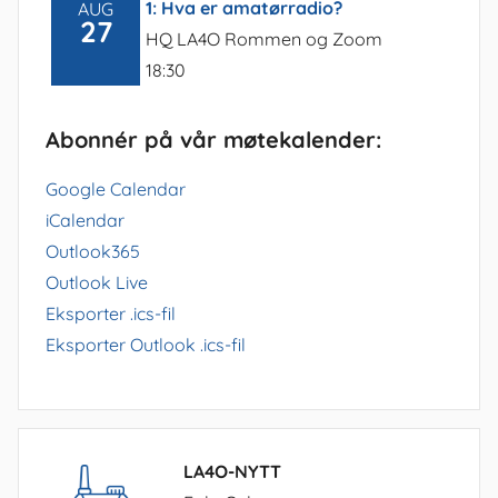
1: Hva er amatørradio?
AUG
27
HQ LA4O Rommen og Zoom
18:30
Abonnér på vår møtekalender:
Google Calendar
iCalendar
Outlook365
Outlook Live
Eksporter .ics-fil
Eksporter Outlook .ics-fil
LA4O-NYTT