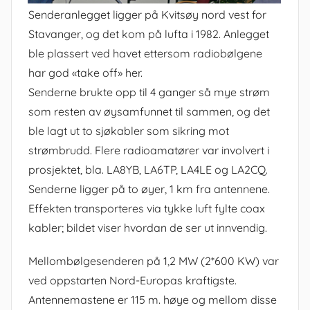
Senderanlegget ligger på Kvitsøy nord vest for
Stavanger, og det kom på lufta i 1982. Anlegget
ble plassert ved havet ettersom radiobølgene
har god «take off» her.
Senderne brukte opp til 4 ganger så mye strøm
som resten av øysamfunnet til sammen, og det
ble lagt ut to sjøkabler som sikring mot
strømbrudd. Flere radioamatører var involvert i
prosjektet, bla. LA8YB, LA6TP, LA4LE og LA2CQ.
Senderne ligger på to øyer, 1 km fra antennene.
Effekten transporteres via tykke luft fylte coax
kabler; bildet viser hvordan de ser ut innvendig.
Mellombølgesenderen på 1,2 MW (2*600 KW) var
ved oppstarten Nord-Europas kraftigste.
Antennemastene er 115 m. høye og mellom disse