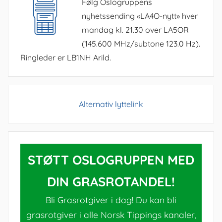
Følg Oslogruppens
nyhetssending «LA4O-nytt» hver
mandag kl. 21.30 over LA5OR
(145.600 MHz/subtone 123.0 Hz).
Ringleder er LB1NH Arild.
Alternativ lyttelink
STØTT OSLOGRUPPEN MED
DIN GRASROTANDEL!
Bli Grasrotgiver i dag! Du kan bli
grasrotgiver i alle Norsk Tippings kanaler,