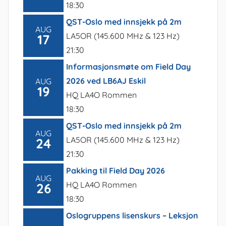
18:30
QST-Oslo med innsjekk på 2m
AUG
LA5OR (145.600 MHz & 123 Hz)
17
21:30
Informasjonsmøte om Field Day
2026 ved LB6AJ Eskil
AUG
19
HQ LA4O Rommen
18:30
QST-Oslo med innsjekk på 2m
AUG
LA5OR (145.600 MHz & 123 Hz)
24
21:30
Pakking til Field Day 2026
AUG
HQ LA4O Rommen
26
18:30
Oslogruppens lisenskurs – Leksjon