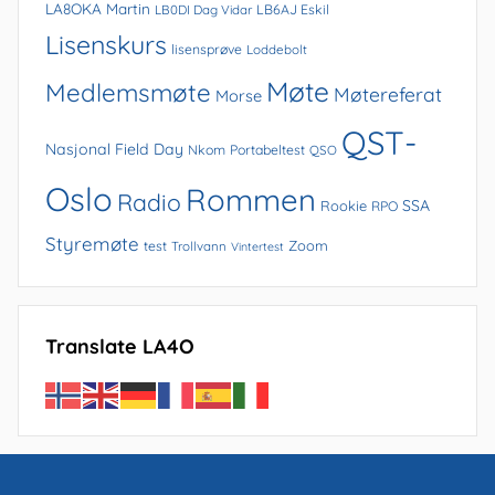
LA8OKA Martin
LB0DI Dag Vidar
LB6AJ Eskil
Lisenskurs
lisensprøve
Loddebolt
Møte
Medlemsmøte
Møtereferat
Morse
QST-
Nasjonal Field Day
Nkom
Portabeltest
QSO
Oslo
Rommen
Radio
SSA
Rookie
RPO
Styremøte
Zoom
test
Trollvann
Vintertest
Translate LA4O