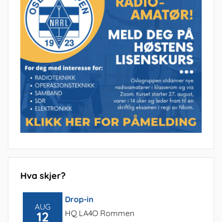
Hva skjer?
Drop-in
AUG
HQ LA4O Rommen
12