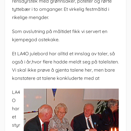
rensdyrstek med grønnsaker, poteter og rørte
tyttebær i to omganger. Et virkelig festmåltid i
rikelige mengder.
Som avslutning på måltidet fikk vi servert en
kjempegod ostekake.
Et LA4O julebord har alltid et innslag av taler, så
også i år,hvor flere hadde meldt seg på talelisten.
Vi skal ikke prøve å gjenta talene her, men bare
konstatere at talene konkluderte med at
LA4
O
har
et
styr