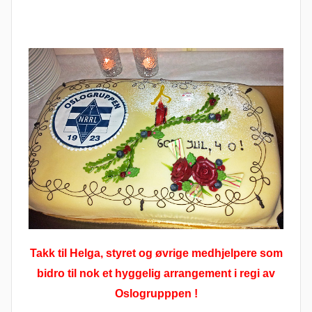
Takk til Helga, styret og øvrige medhjelpere som
bidro til nok et hyggelig arrangement i regi av
Oslogrupppen !