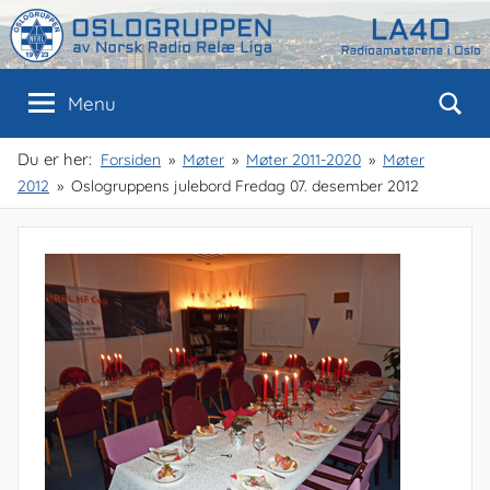
Skip
to
content
Oslogruppen
Radioamatørene
Menu
i
Oslo
av
Du er her:
Forsiden
Møter
Møter 2011-2020
Møter
2012
Oslogruppens julebord Fredag 07. desember 2012
NRRL