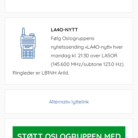
LA4O-NYTT
Følg Oslogruppens
nyhetssending «LA4O-nytt» hver
mandag kl. 21.30 over LA5OR
(145.600 MHz/subtone 123.0 Hz).
Ringleder er LB1NH Arild.
Alternativ lyttelink
STØTT OSLOGRUPPEN MED