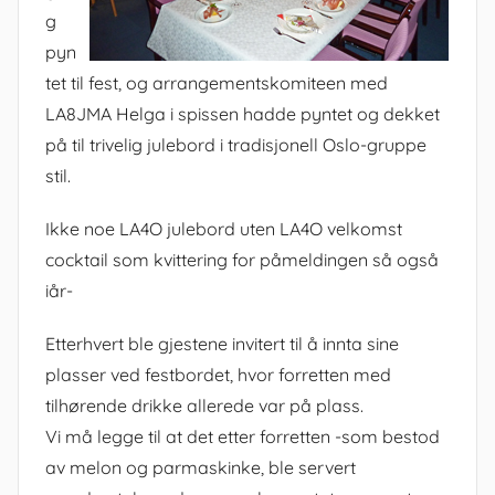
g
pyn
tet til fest, og arrangementskomiteen med
LA8JMA Helga i spissen hadde pyntet og dekket
på til trivelig julebord i tradisjonell Oslo-gruppe
stil.
Ikke noe LA4O julebord uten LA4O velkomst
cocktail som kvittering for påmeldingen så også
iår-
Etterhvert ble gjestene invitert til å innta sine
plasser ved festbordet, hvor forretten med
tilhørende drikke allerede var på plass.
Vi må legge til at det etter forretten -som bestod
av melon og parmaskinke, ble servert