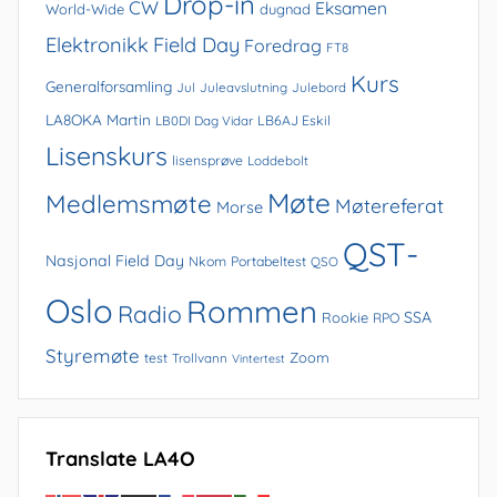
Drop-in
CW
Eksamen
World-Wide
dugnad
Elektronikk
Field Day
Foredrag
FT8
Kurs
Generalforsamling
Jul
Juleavslutning
Julebord
LA8OKA Martin
LB0DI Dag Vidar
LB6AJ Eskil
Lisenskurs
lisensprøve
Loddebolt
Møte
Medlemsmøte
Møtereferat
Morse
QST-
Nasjonal Field Day
Nkom
Portabeltest
QSO
Oslo
Rommen
Radio
SSA
Rookie
RPO
Styremøte
Zoom
test
Trollvann
Vintertest
Translate LA4O