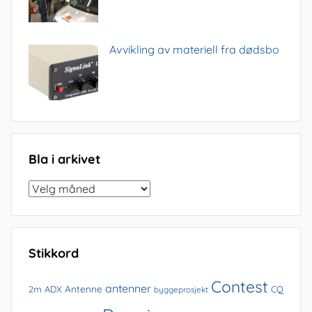
Avvikling av materiell fra dødsbo
Bla i arkivet
Bla
i
arkivet
Stikkord
Contest
antenner
Antenne
2m
ADX
CQ
byggeprosjekt