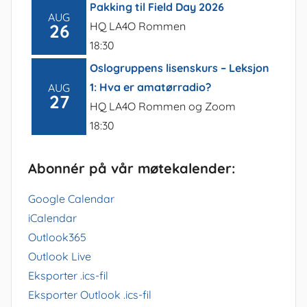
Pakking til Field Day 2026
AUG
HQ LA4O Rommen
26
18:30
Oslogruppens lisenskurs – Leksjon
1: Hva er amatørradio?
AUG
27
HQ LA4O Rommen og Zoom
18:30
Abonnér på vår møtekalender:
Google Calendar
iCalendar
Outlook365
Outlook Live
Eksporter .ics-fil
Eksporter Outlook .ics-fil