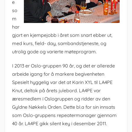
e
so
m
har
gjort en kjempejobb i året som snart ebber ut,
med kurs, field- day, sambandstjeneste, og
utrolig gode og varierte møteprogram.
I 2013 er Oslo-gruppen 90 år, og det er allerede
arbeide igang for å markere begivenheten
Spesielt hyggelig var det at Karin XYL til LA4PE
Knut, deltok på årets julebord. LA4PE var
æresmedlem i Oslogruppen og ridder av den
Gyldne Nøkkels Orden. Dette bl.a for sin innsats
som Oslo-gruppens repeatermanager gjennom
40 år. LA4PE gikk silent key i desember 2011.