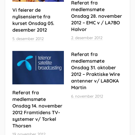
Referat fra
medlemsmøte
Vi feierer de
Onsdag 28. november
nylisensierte fra
2012 – EMC v / LA7BO
kurset Onsdag 05.
Halvor
desember 2012
2. desember 2012
5. desember 2012
Referat fra
medlemsmøte
Onsdag 31. oktober
2012 – Praktiske Wire
antenner v/ LA8OKA
Martin
Referat fra
6. november 2012
medlemsmøte
Onsdag 14. november
2012 Framtidens TV-
systemer v/ Torkel
Thorsen
19. november 2012