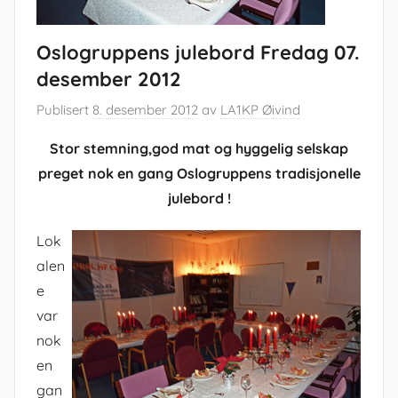
Oslogruppens julebord Fredag 07.
desember 2012
Publisert
8. desember 2012
av
LA1KP Øivind
Stor stemning,god mat og hyggelig selskap
preget nok en gang Oslogruppens tradisjonelle
julebord !
Lok
alen
e
var
nok
en
gan