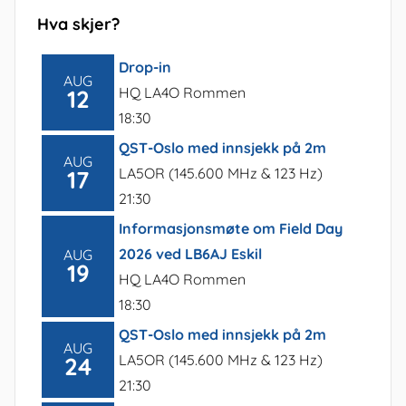
Hva skjer?
Drop-in
AUG
HQ LA4O Rommen
12
18:30
QST-Oslo med innsjekk på 2m
AUG
LA5OR (145.600 MHz & 123 Hz)
17
21:30
Informasjonsmøte om Field Day
2026 ved LB6AJ Eskil
AUG
19
HQ LA4O Rommen
18:30
QST-Oslo med innsjekk på 2m
AUG
LA5OR (145.600 MHz & 123 Hz)
24
21:30