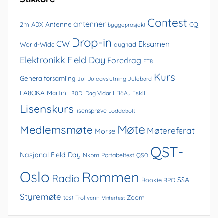
Contest
antenner
Antenne
2m
ADX
CQ
byggeprosjekt
Drop-in
CW
Eksamen
World-Wide
dugnad
Elektronikk
Field Day
Foredrag
FT8
Kurs
Generalforsamling
Jul
Juleavslutning
Julebord
LA8OKA Martin
LB0DI Dag Vidar
LB6AJ Eskil
Lisenskurs
lisensprøve
Loddebolt
Møte
Medlemsmøte
Møtereferat
Morse
QST-
Nasjonal Field Day
Nkom
Portabeltest
QSO
Oslo
Rommen
Radio
SSA
Rookie
RPO
Styremøte
Zoom
test
Trollvann
Vintertest