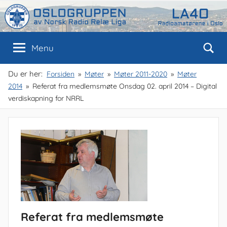
Skip
to
content
Oslogruppen
Radioamatørene
Menu
i
Oslo
av
Du er her:
Forsiden
Møter
Møter 2011-2020
Møter
2014
Referat fra medlemsmøte Onsdag 02. april 2014 – Digital
NRRL
verdiskapning for NRRL
Referat fra medlemsmøte