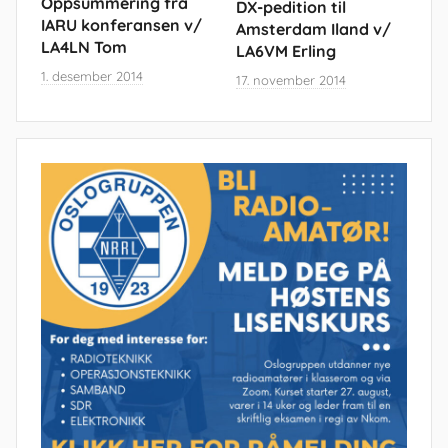
Oppsummering fra
DX-pedition til
IARU konferansen v/
Amsterdam Iland v/
LA4LN Tom
LA6VM Erling
1. desember 2014
17. november 2014