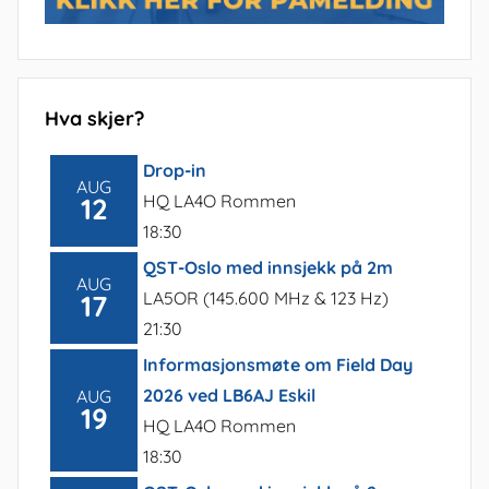
Hva skjer?
Drop-in
AUG
HQ LA4O Rommen
12
18:30
QST-Oslo med innsjekk på 2m
AUG
LA5OR (145.600 MHz & 123 Hz)
17
21:30
Informasjonsmøte om Field Day
2026 ved LB6AJ Eskil
AUG
19
HQ LA4O Rommen
18:30