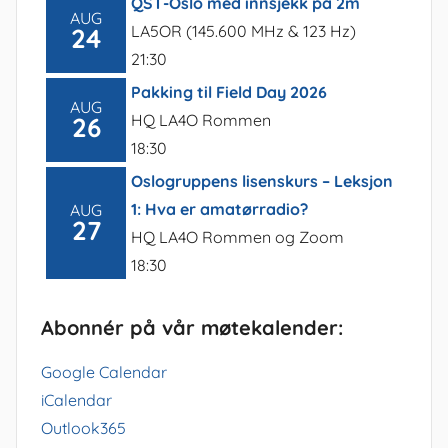
QST-Oslo med innsjekk på 2m
AUG
LA5OR (145.600 MHz & 123 Hz)
24
21:30
Pakking til Field Day 2026
AUG
HQ LA4O Rommen
26
18:30
Oslogruppens lisenskurs – Leksjon
1: Hva er amatørradio?
AUG
27
HQ LA4O Rommen og Zoom
18:30
Abonnér på vår møtekalender:
Google Calendar
iCalendar
Outlook365