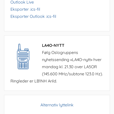
Outlook Live
Eksporter .ics-fil
Eksporter Outlook .ics-fil
LA4O-NYTT
Følg Oslogruppens
nyhetssending «LA4O-nytt» hver
mandag kl. 21.30 over LA5OR
(145.600 MHz/subtone 123.0 Hz).
Ringleder er LB1NH Arild.
Alternativ lyttelink