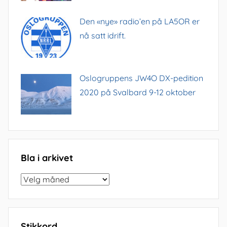
Den «nye» radio’en på LA5OR er
nå satt idrift.
Oslogruppens JW4O DX-pedition
2020 på Svalbard 9-12 oktober
Bla i arkivet
Bla
i
arkivet
Stikkord