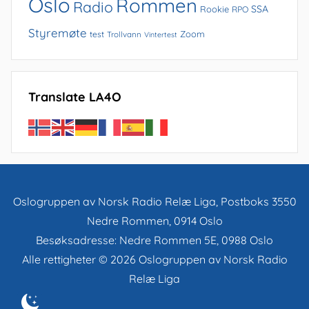
Oslo
Rommen
Radio
SSA
Rookie
RPO
Styremøte
Zoom
test
Trollvann
Vintertest
Translate LA4O
Oslogruppen av Norsk Radio Relæ Liga, Postboks 3550
Nedre Rommen, 0914 Oslo
Besøksadresse: Nedre Rommen 5E, 0988 Oslo
Alle rettigheter © 2026 Oslogruppen av Norsk Radio
Relæ Liga