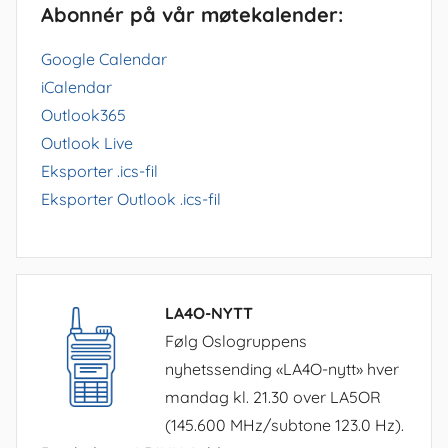
Abonnér på vår møtekalender:
Google Calendar
iCalendar
Outlook365
Outlook Live
Eksporter .ics-fil
Eksporter Outlook .ics-fil
LA4O-NYTT
Følg Oslogruppens
nyhetssending «LA4O-nytt» hver
mandag kl. 21.30 over LA5OR
(145.600 MHz/subtone 123.0 Hz).