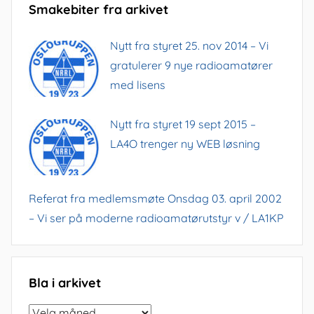
Smakebiter fra arkivet
Nytt fra styret 25. nov 2014 – Vi
gratulerer 9 nye radioamatører
med lisens
Nytt fra styret 19 sept 2015 –
LA4O trenger ny WEB løsning
Referat fra medlemsmøte Onsdag 03. april 2002
– Vi ser på moderne radioamatørutstyr v / LA1KP
Bla i arkivet
Bla