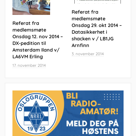
Referat fra
medlemsmøte
Referat fra
Onsdag 29. okt 2014 –
medlemsmøte
Datasikkerhet i
Onsdag 12. nov 2014 –
shacken v / LB1JG
DX-pedition til
Arnfinn
Amsterdam Iland v/
3. november 2014
LA6VM Erling
17. november 2014