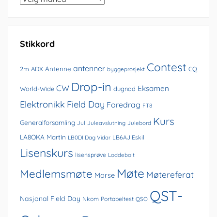
i
arkivet
Stikkord
Contest
antenner
Antenne
2m
ADX
CQ
byggeprosjekt
Drop-in
CW
Eksamen
World-Wide
dugnad
Elektronikk
Field Day
Foredrag
FT8
Kurs
Generalforsamling
Jul
Juleavslutning
Julebord
LA8OKA Martin
LB0DI Dag Vidar
LB6AJ Eskil
Lisenskurs
lisensprøve
Loddebolt
Møte
Medlemsmøte
Møtereferat
Morse
QST-
Nasjonal Field Day
Nkom
Portabeltest
QSO