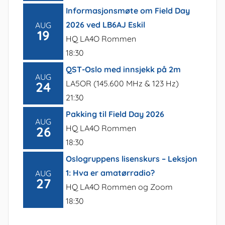
Informasjonsmøte om Field Day
2026 ved LB6AJ Eskil
AUG
19
HQ LA4O Rommen
18:30
QST-Oslo med innsjekk på 2m
AUG
LA5OR (145.600 MHz & 123 Hz)
24
21:30
Pakking til Field Day 2026
AUG
HQ LA4O Rommen
26
18:30
Oslogruppens lisenskurs – Leksjon
1: Hva er amatørradio?
AUG
27
HQ LA4O Rommen og Zoom
18:30