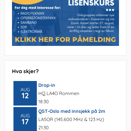
Hva skjer?
Drop-in
AUG
HQ LA4O Rommen
12
18:30
QST-Oslo med innsjekk på 2m
AUG
LA5OR (145.600 MHz & 123 Hz)
17
21:30