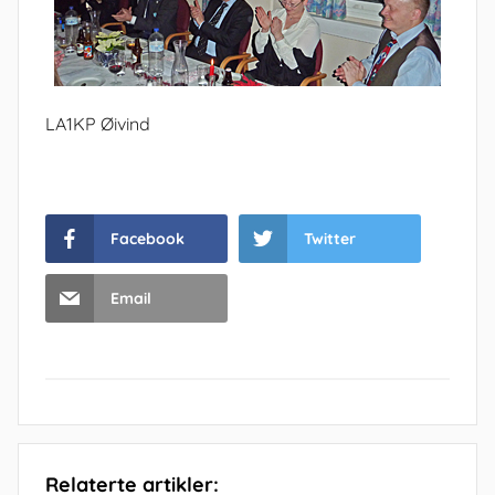
LA1KP Øivind
Facebook
Twitter
Email
Relaterte artikler: