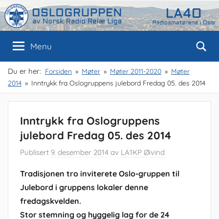
Skip
to
content
Oslogruppen
Radioamatørene
Menu
i
Oslo
av
Du er her:
Forsiden
Møter
Møter 2011-2020
Møter
2014
Inntrykk fra Oslogruppens julebord Fredag 05. des 2014
NRRL
Inntrykk fra Oslogruppens
julebord Fredag 05. des 2014
Publisert
9. desember 2014
av
LA1KP Øivind
Tradisjonen tro inviterete Oslo-gruppen til
Julebord i gruppens lokaler denne
fredagskvelden.
Stor stemning og hyggelig lag for de 24