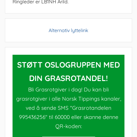
Ringleder er LB1NH Arild.
Alternativ lyttelink
STØTT OSLOGRUPPEN MED
DIN GRASROTANDEL!
Bli Grasrotgiver i dag! Du kan bli
grasrotgiver i alle Norsk Tippings kanaler,
ved å sende SMS "Grasrotandelen
995436256" til 60000 eller skanne denne
QR-koden: