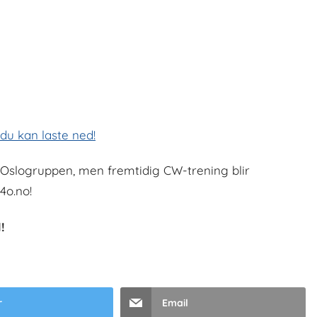
du kan laste ned!
i Oslogruppen, men fremtidig CW-trening blir
4o.no!
!
r
Email