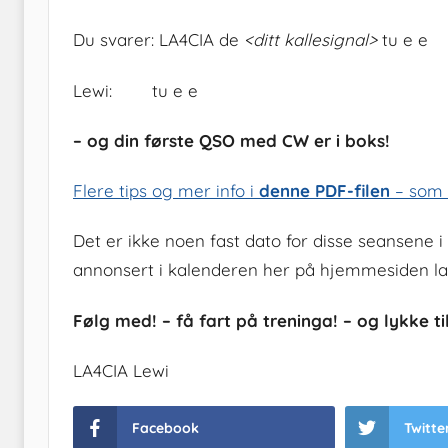
Du svarer: LA4CIA de
<ditt kallesignal>
tu e e
Lewi: tu e e
– og din første QSO med CW er i boks!
Flere tips og mer info i
denne PDF-filen
– som 
Det er ikke noen fast dato for disse seansene 
annonsert i kalenderen her på hjemmesiden la
Følg med! – få fart på treninga! – og lykke til
LA4CIA Lewi
Facebook
Twitte