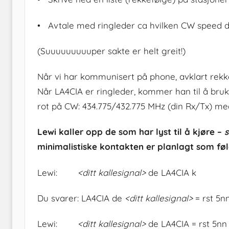
• Avtale med ringleder ca hvilken CW speed de
(Suuuuuuuuuper sakte er helt greit!)
Når vi har kommunisert på phone, avklart rekk
Når LA4CIA er ringleder, kommer han til å bruk
rot på CW: 434.775/432.775 MHz (din Rx/Tx) med
Lewi kaller opp de som har lyst til å kjøre –
s
minimalistiske kontakten er planlagt som føl
Lewi:
<ditt kallesignal>
de LA4CIA k
Du svarer: LA4CIA de
<ditt kallesignal>
= rst 5n
Lewi:
<ditt kallesignal>
de LA4CIA = rst 5nn