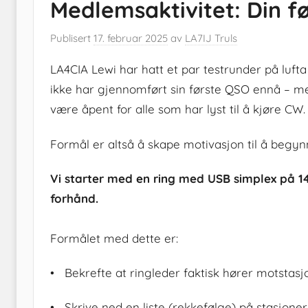
Medlemsaktivitet: Din 
Publisert
17. februar 2025
av
LA7IJ Truls
LA4CIA Lewi har hatt et par testrunder på luf
ikke har gjennomført sin første QSO ennå – men
være åpent for alle som har lyst til å kjøre CW.
Formål er altså å skape motivasjon til å begyn
Vi starter med en ring med USB simplex på 1
forhånd.
Formålet med dette er:
• Bekrefte at ringleder faktisk hører motstas
• Skrive ned en liste (rekkefølge) på stasjone