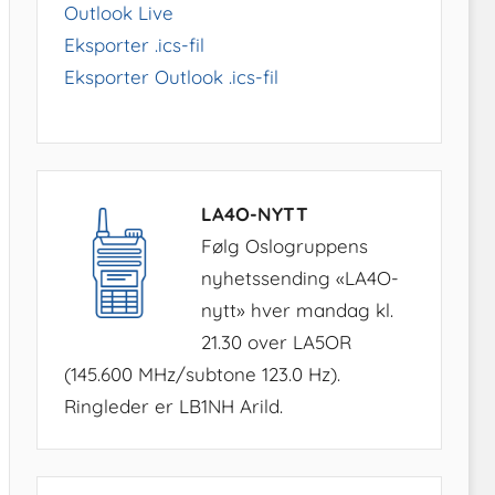
Outlook Live
Eksporter .ics-fil
Eksporter Outlook .ics-fil
LA4O-NYTT
Følg Oslogruppens
nyhetssending «LA4O-
nytt» hver mandag kl.
21.30 over LA5OR
(145.600 MHz/subtone 123.0 Hz).
Ringleder er LB1NH Arild.