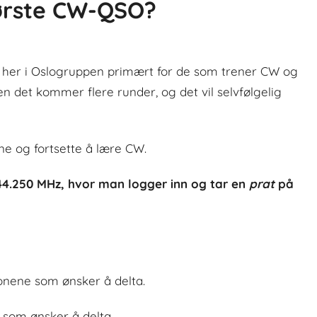
første CW-QSO?
ta her i Oslogruppen primært for de som trener CW og
 det kommer flere runder, og det vil selvfølgelig
ne og fortsette å lære CW.
44.250 MHz, hvor man logger inn og tar en
prat
på
jonene som ønsker å delta.
r som ønsker å delta.