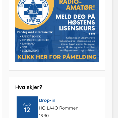
Hva skjer?
Drop-in
AUG
HQ LA4O Rommen
12
18:30