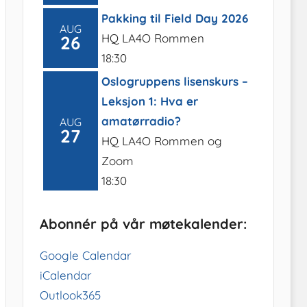
Pakking til Field Day 2026
AUG
HQ LA4O Rommen
26
18:30
Oslogruppens lisenskurs –
Leksjon 1: Hva er
amatørradio?
AUG
27
HQ LA4O Rommen og
Zoom
18:30
Abonnér på vår møtekalender:
Google Calendar
iCalendar
Outlook365