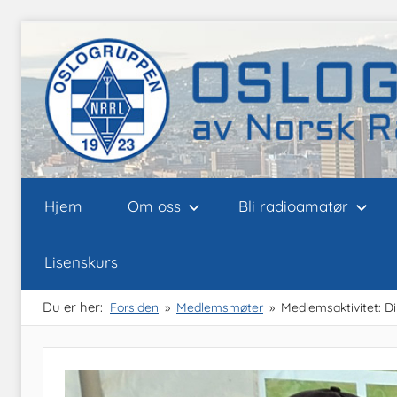
Skip
to
content
Oslogruppen
Radioamatørene
Hjem
Om oss
Bli radioamatør
i
Oslo
av
Lisenskurs
NRRL
Du er her:
Forsiden
Medlemsmøter
Medlemsaktivitet: 