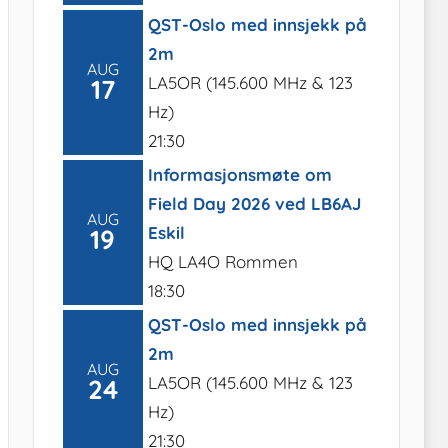
QST-Oslo med innsjekk på
2m
AUG
LA5OR (145.600 MHz & 123
17
Hz)
21:30
Informasjonsmøte om
Field Day 2026 ved LB6AJ
AUG
Eskil
19
HQ LA4O Rommen
18:30
QST-Oslo med innsjekk på
2m
AUG
LA5OR (145.600 MHz & 123
24
Hz)
21:30