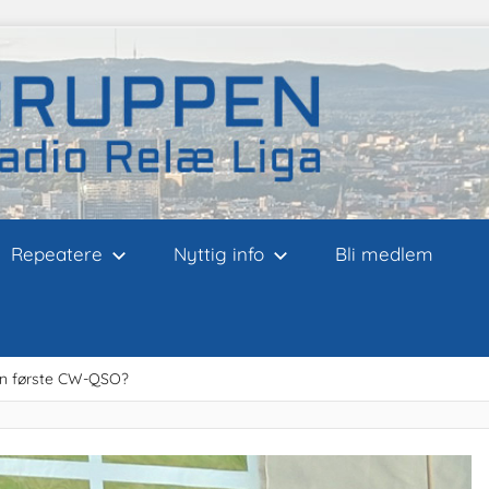
Repeatere
Nyttig info
Bli medlem
Din første CW-QSO?