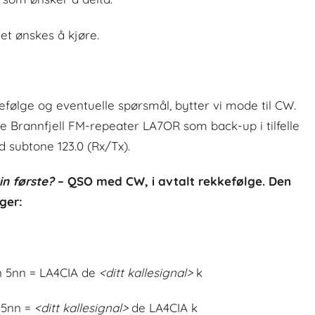
t ønskes å kjøre.
efølge og eventuelle spørsmål, bytter vi mode til CW.
e Brannfjell FM-repeater LA7OR som back-up i tilfelle
 subtone 123.0 (Rx/Tx).
in første?
– QSO med CW, i avtalt rekkefølge. Den
ger:
n 5nn = LA4CIA de
<ditt kallesignal>
k
 5nn =
<ditt kallesignal>
de LA4CIA k