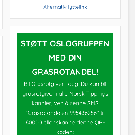
Alternativ lyttelink
STØTT OSLOGRUPPEN
MED DIN
GRASROTANDEL!
Bli Grasrotgiver i dag! Du kan bli
grasrotgiver i alle Norsk Tippings
kanaler, ved å sende SMS
"Grasrotandelen 995436256" til
60000 eller skanne denne QR-
koden: