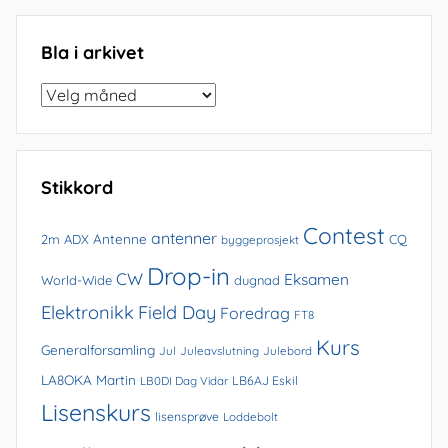
Bla i arkivet
Bla
i
arkivet
Stikkord
Contest
antenner
Antenne
2m
ADX
CQ
byggeprosjekt
Drop-in
CW
Eksamen
World-Wide
dugnad
Elektronikk
Field Day
Foredrag
FT8
Kurs
Generalforsamling
Jul
Juleavslutning
Julebord
LA8OKA Martin
LB0DI Dag Vidar
LB6AJ Eskil
Lisenskurs
lisensprøve
Loddebolt