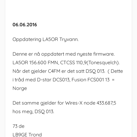
06.06.2016
Oppdatering LA5OR Tryvann.
Denne er nå oppdatert med nyeste firmware.
LA5OR 156.600 FMN, CTCSS 110,9(Tonesquelch).
Når det gjelder C4FM er det satt DSQ 013. ( Dette
i tråd med D-star DCS013, Fusion FCS001 13 =
Norge
Det samme gjelder for Wires-X node 433.687,5
hos meg, DSQ 013.
73 de
LB9GE Trond