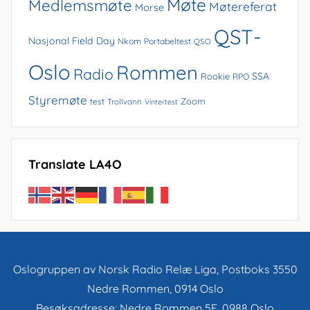
Møte
Medlemsmøte
Møtereferat
Morse
QST-
Nasjonal Field Day
Nkom
Portabeltest
QSO
Oslo
Rommen
Radio
SSA
Rookie
RPO
Styremøte
Zoom
test
Trollvann
Vintertest
Translate LA4O
Oslogruppen av Norsk Radio Relæ Liga, Postboks 3550
Nedre Rommen, 0914 Oslo
Besøksadresse: Nedre Rommen 5E, 0988 Oslo