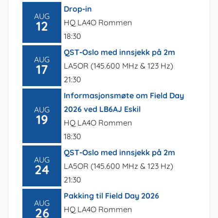
Drop-in
AUG
HQ LA4O Rommen
12
18:30
QST-Oslo med innsjekk på 2m
AUG
LA5OR (145.600 MHz & 123 Hz)
17
21:30
Informasjonsmøte om Field Day
2026 ved LB6AJ Eskil
AUG
19
HQ LA4O Rommen
18:30
QST-Oslo med innsjekk på 2m
AUG
LA5OR (145.600 MHz & 123 Hz)
24
21:30
Pakking til Field Day 2026
AUG
HQ LA4O Rommen
26