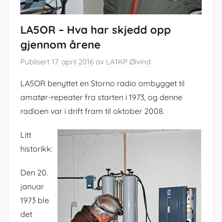
LA5OR – Hva har skjedd opp
gjennom årene
Publisert
17. april 2016
av
LA1KP Øivind
LA5OR benyttet en Storno radio ombygget til
amatør-repeater fra starten i 1973, og denne
radioen var i drift fram til oktober 2008.
Litt
historikk:
Den 20.
januar
1973 ble
det