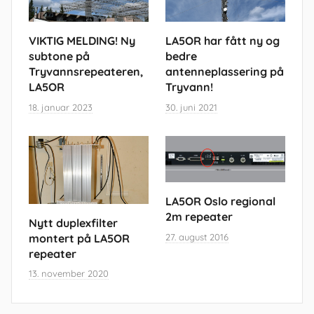
VIKTIG MELDING! Ny
LA5OR har fått ny og
subtone på
bedre
Tryvannsrepeateren,
antenneplassering på
LA5OR
Tryvann!
18. januar 2023
30. juni 2021
LA5OR Oslo regional
2m repeater
Nytt duplexfilter
montert på LA5OR
27. august 2016
repeater
13. november 2020