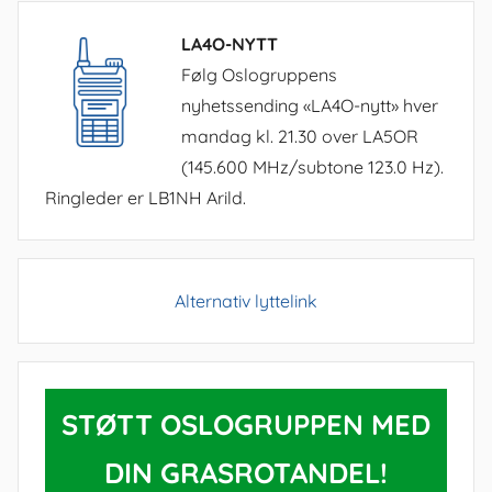
LA4O-NYTT
Følg Oslogruppens
nyhetssending «LA4O-nytt» hver
mandag kl. 21.30 over LA5OR
(145.600 MHz/subtone 123.0 Hz).
Ringleder er LB1NH Arild.
Alternativ lyttelink
STØTT OSLOGRUPPEN MED
DIN GRASROTANDEL!