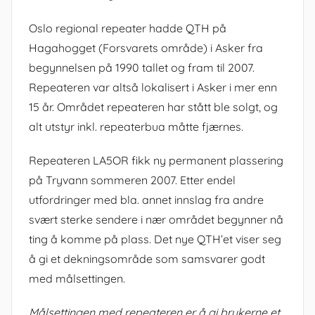
Oslo regional repeater hadde QTH på
Hagahogget (Forsvarets område) i Asker fra
begynnelsen på 1990 tallet og fram til 2007.
Repeateren var altså lokalisert i Asker i mer enn
15 år. Området repeateren har stått ble solgt, og
alt utstyr inkl. repeaterbua måtte fjærnes.
Repeateren LA5OR fikk ny permanent plassering
på Tryvann sommeren 2007. Etter endel
utfordringer med bla. annet innslag fra andre
svært sterke sendere i nær området begynner nå
ting å komme på plass. Det nye QTH’et viser seg
å gi et dekningsområde som samsvarer godt
med målsettingen.
Målsettingen med repeateren er å gi brukerne et