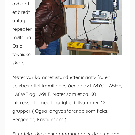
avholdt
et bredt
anlagt
repeater
møte på
Oslo
tekniske
skole.
Møtet var kommet istand etter initiativ fra en
selvbestaltet komite bestående av LA4YG, LA5HE,
LA8WF og LA9LE. Møtet samlet ca. 60
interesserte med tilhørighet i tilsammen 12
grupper. ( Også langveisfarende som f.eks.
Bergen og Kristiansand)
Etter tekniske gjennomganger og sikkert en god