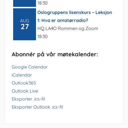
18:30
Oslogruppens lisenskurs – Leksjon
1: Hva er amatørradio?
AUG
27
HQ LA4O Rommen og Zoom
18:30
Abonnér på vår møtekalender:
Google Calendar
iCalendar
Outlook365
Outlook Live
Eksporter .ics-fil
Eksporter Outlook .ics-fil