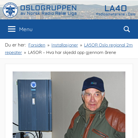
Skip
to
content
Oslogruppen
Radioamatørene
Menu
i
Oslo
av
Du er her:
Forsiden
Installasjoner
LA5OR Oslo regional 2m
repeater
LA5OR – Hva har skjedd opp gjennom årene
NRRL