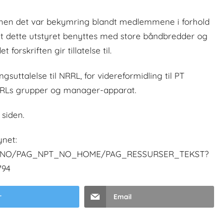
s, men det var bekymring blandt medlemmene i forhold
og at dette utstyret benyttes med store båndbredder og
orskriften gir tillatelse til.
uttalelse til NRRL, for videreformidling til PT
RLs grupper og manager-apparat.
 siden.
ynet:
NO_NO/PAG_NPT_NO_HOME/PAG_RESSURSER_TEKST?
794
r
Email