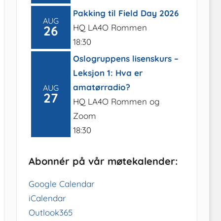
Pakking til Field Day 2026
AUG
HQ LA4O Rommen
26
18:30
Oslogruppens lisenskurs –
Leksjon 1: Hva er
amatørradio?
AUG
27
HQ LA4O Rommen og
Zoom
18:30
Abonnér på vår møtekalender:
Google Calendar
iCalendar
Outlook365