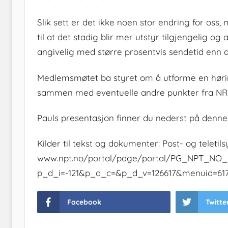
Slik sett er det ikke noen stor endring for os
til at det stadig blir mer utstyr tilgjengelig 
angivelig med større prosentvis sendetid enn det f
Medlemsmøtet ba styret om å utforme en hørings
sammen med eventuelle andre punkter fra NR
Pauls presentasjon finner du nederst på denne
Kilder til tekst og dokumenter: Post- og teletils
www.npt.no/portal/page/portal/PG_NPT_
p_d_i=-121&p_d_c=&p_d_v=126617&menuid=61
Facebook
Twitte