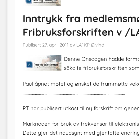
Inntrykk fra medlemsmøt
Fribruksforskriften v /
Publisert
27. april 2011
av
LA1KP Øivind
Denne Onsdagen hadde forman
såkalte fribruksforskriften som
Paul åpnet møtet og ønsket de frammøtte ve
………………………………………………………………………………………
PT har publisert utkast til ny forskrift om gener
Marknaden for bruk av frekvensar til elektronisk
Dette gjer det naudsynt med gjentatte endringa