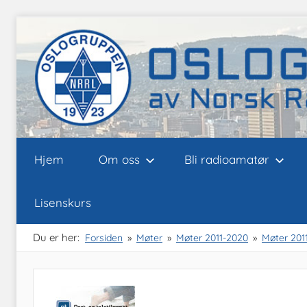
Skip
to
content
Oslogruppen
Radioamatørene
Hjem
Om oss
Bli radioamatør
i
Oslo
av
Lisenskurs
NRRL
Du er her:
Forsiden
Møter
Møter 2011-2020
Møter 201