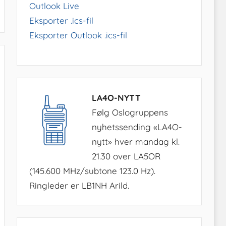
Outlook Live
Eksporter .ics-fil
Eksporter Outlook .ics-fil
LA4O-NYTT
Følg Oslogruppens
nyhetssending «LA4O-
nytt» hver mandag kl.
21.30 over LA5OR
(145.600 MHz/subtone 123.0 Hz).
Ringleder er LB1NH Arild.