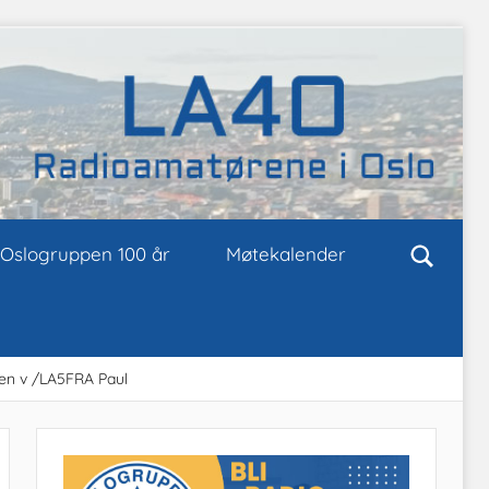
Oslogruppen 100 år
Møtekalender
ten v /LA5FRA Paul