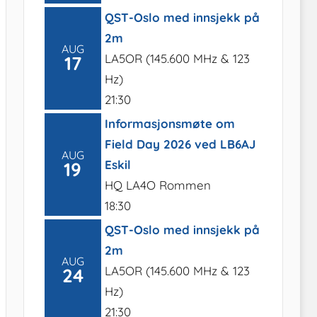
QST-Oslo med innsjekk på
2m
AUG
LA5OR (145.600 MHz & 123
17
Hz)
21:30
Informasjonsmøte om
Field Day 2026 ved LB6AJ
AUG
Eskil
19
HQ LA4O Rommen
18:30
QST-Oslo med innsjekk på
2m
AUG
LA5OR (145.600 MHz & 123
24
Hz)
21:30