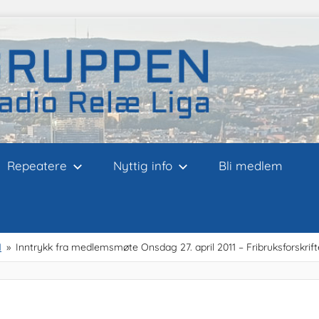
Repeatere
Nyttig info
Bli medlem
1
Inntrykk fra medlemsmøte Onsdag 27. april 2011 – Fribruksforskrif