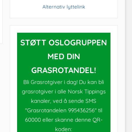
Alternativ lyttelink
STØTT OSLOGRUPPEN
MED DIN
GRASROTANDEL!
Bli Grasrotgiver i dag! Du kan bli
grasrotgiver i alle Norsk Tippings
kanaler, ved å sende SMS
"Grasrotandelen 995436256" til
60000 eller skanne denne QR-
koden: