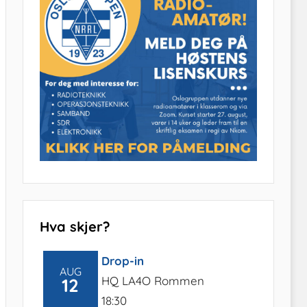
Hva skjer?
Drop-in
AUG
HQ LA4O Rommen
12
18:30