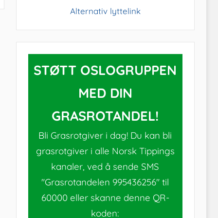
Alternativ lyttelink
STØTT OSLOGRUPPEN
MED DIN
GRASROTANDEL!
Bli Grasrotgiver i dag! Du kan bli
grasrotgiver i alle Norsk Tippings
kanaler, ved å sende SMS
"Grasrotandelen 995436256" til
60000 eller skanne denne QR-
koden: