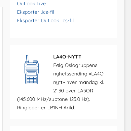
Outlook Live
Eksporter .ics-fil
Eksporter Outlook .ics-fil
LA4O-NYTT
Følg Oslogruppens
nyhetssending «LA4O-
nytt» hver mandag kl.
21.30 over LA5OR
(145.600 MHz/subtone 123.0 Hz).
Ringleder er LB1NH Arild.