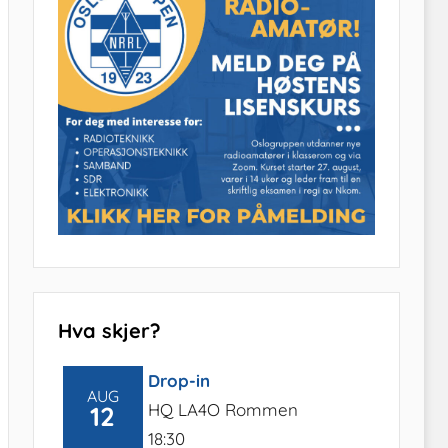
Hva skjer?
Drop-in
AUG
HQ LA4O Rommen
12
18:30