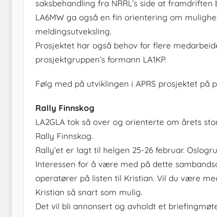
saksbehandling fra NRRL’s side at framdriften 
LA6MW ga også en fin orientering om mulighet
meldingsutveksling.
Prosjektet har også behov for flere medarbeide
prosjektgruppen’s formann LA1KP.
Følg med på utviklingen i APRS prosjektet på p
Rally Finnskog
LA2GLA tok så over og orienterte om årets st
Rally Finnskog.
Rally’et er lagt til helgen 25-26 februar. Oslog
Interessen for å være med på dette sambandso
operatører på listen til Kristian. Vil du være 
Kristian så snart som mulig.
Det vil bli annonsert og avholdt et briefingmøt