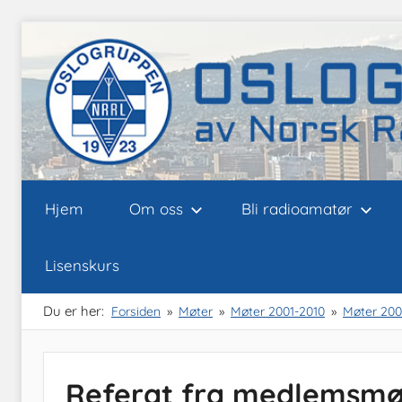
Skip
to
content
Oslogruppen
Radioamatørene
Hjem
Om oss
Bli radioamatør
i
Oslo
av
Lisenskurs
NRRL
Du er her:
Forsiden
Møter
Møter 2001-2010
Møter 20
Referat fra medlemsmøt