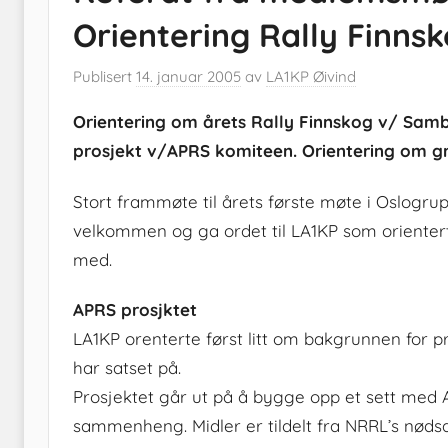
Orientering Rally Finns
Publisert
14. januar 2005
av
LA1KP Øivind
Orientering om årets Rally Finnskog v/ Sa
prosjekt v/APRS komiteen. Orientering om g
Stort frammøte til årets første møte i Oslogr
velkommen og ga ordet til LA1KP som oriente
med.
APRS prosjktet
LA1KP orenterte først litt om bakgrunnen for p
har satset på.
Prosjektet går ut på å bygge opp et sett med
sammenheng. Midler er tildelt fra NRRL’s nød