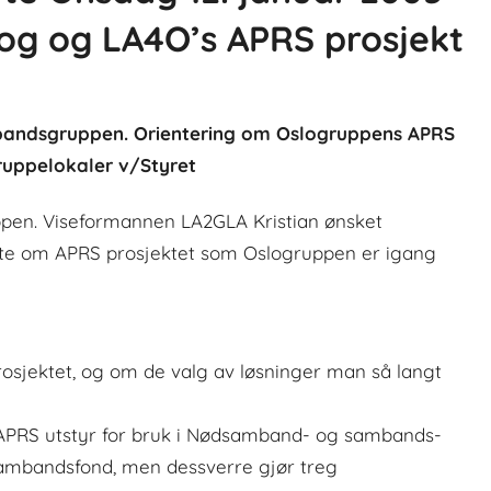
kog og LA4O’s APRS prosjekt
mbandsgruppen. Orientering om Oslogruppens APRS
ruppelokaler v/Styret
uppen. Viseformannen LA2GLA Kristian ønsket
rte om APRS prosjektet som Oslogruppen er igang
rosjektet, og om de valg av løsninger man så langt
 APRS utstyr for bruk i Nødsamband- og sambands-
sambandsfond, men dessverre gjør treg