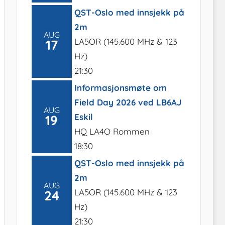
QST-Oslo med innsjekk på
2m
AUG
LA5OR (145.600 MHz & 123
17
Hz)
21:30
Informasjonsmøte om
Field Day 2026 ved LB6AJ
AUG
Eskil
19
HQ LA4O Rommen
18:30
QST-Oslo med innsjekk på
2m
AUG
LA5OR (145.600 MHz & 123
24
Hz)
21:30