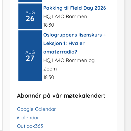
Pakking til Field Day 2026
AUG
HQ LA4O Rommen
26
18:30
Oslogruppens lisenskurs –
Leksjon 1: Hva er
amatørradio?
AUG
27
HQ LA4O Rommen og
Zoom
18:30
Abonnér på vår møtekalender:
Google Calendar
iCalendar
Outlook365