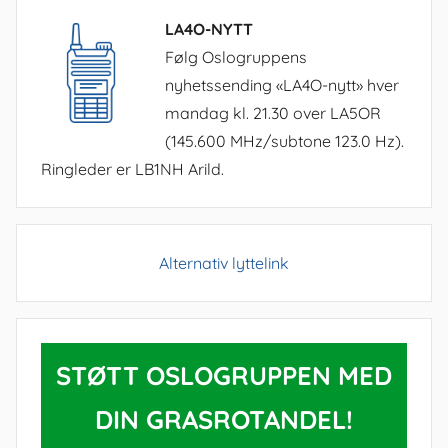
LA4O-NYTT
Følg Oslogruppens
nyhetssending «LA4O-nytt» hver
mandag kl. 21.30 over LA5OR
(145.600 MHz/subtone 123.0 Hz).
Ringleder er LB1NH Arild.
Alternativ lyttelink
STØTT OSLOGRUPPEN MED
DIN GRASROTANDEL!