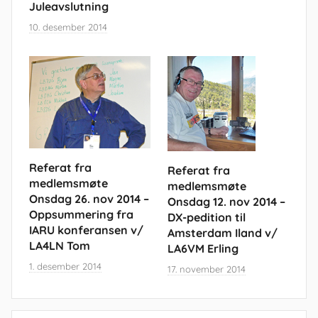
Juleavslutning
10. desember 2014
Referat fra
Referat fra
medlemsmøte
medlemsmøte
Onsdag 26. nov 2014 –
Onsdag 12. nov 2014 –
Oppsummering fra
DX-pedition til
IARU konferansen v/
Amsterdam Iland v/
LA4LN Tom
LA6VM Erling
1. desember 2014
17. november 2014