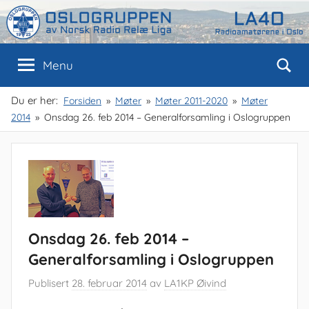
Skip
to
content
Oslogruppen
Radioamatørene
Menu
i
Oslo
av
Du er her:
Forsiden
Møter
Møter 2011-2020
Møter
2014
Onsdag 26. feb 2014 – Generalforsamling i Oslogruppen
NRRL
Onsdag 26. feb 2014 –
Generalforsamling i Oslogruppen
Publisert
28. februar 2014
av
LA1KP Øivind