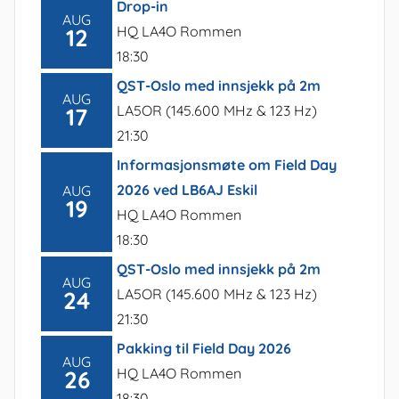
Drop-in
AUG
HQ LA4O Rommen
12
18:30
QST-Oslo med innsjekk på 2m
AUG
LA5OR (145.600 MHz & 123 Hz)
17
21:30
Informasjonsmøte om Field Day
2026 ved LB6AJ Eskil
AUG
19
HQ LA4O Rommen
18:30
QST-Oslo med innsjekk på 2m
AUG
LA5OR (145.600 MHz & 123 Hz)
24
21:30
Pakking til Field Day 2026
AUG
HQ LA4O Rommen
26
18:30