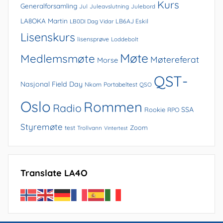
Kurs
Generalforsamling
Jul
Juleavslutning
Julebord
LA8OKA Martin
LB0DI Dag Vidar
LB6AJ Eskil
Lisenskurs
lisensprøve
Loddebolt
Møte
Medlemsmøte
Møtereferat
Morse
QST-
Nasjonal Field Day
Nkom
Portabeltest
QSO
Oslo
Rommen
Radio
SSA
Rookie
RPO
Styremøte
Zoom
test
Trollvann
Vintertest
Translate LA4O