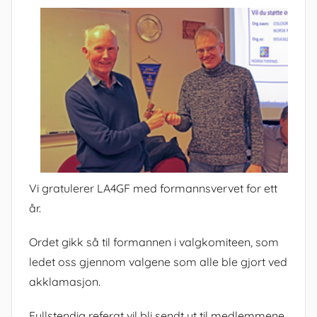
Vi gratulerer LA4GF med formannsvervet for ett
år.
Ordet gikk så til formannen i valgkomiteen, som
ledet oss gjennom valgene som alle ble gjort ved
akklamasjon.
Fullstendig referat vil bli sendt ut til medlemmene