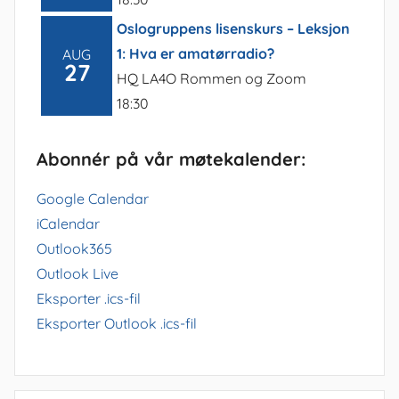
Oslogruppens lisenskurs – Leksjon
1: Hva er amatørradio?
AUG
27
HQ LA4O Rommen og Zoom
18:30
Abonnér på vår møtekalender:
Google Calendar
iCalendar
Outlook365
Outlook Live
Eksporter .ics-fil
Eksporter Outlook .ics-fil