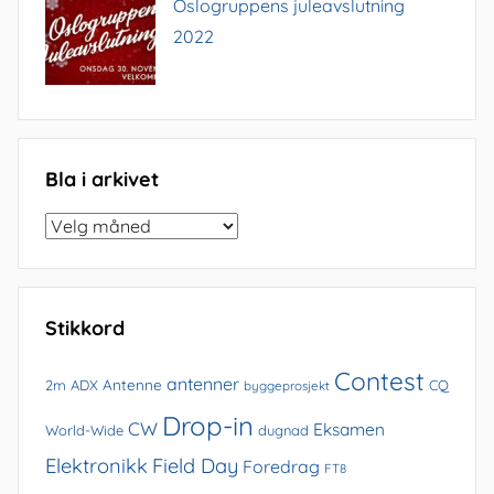
Oslogruppens juleavslutning
2022
Bla i arkivet
Bla
i
arkivet
Stikkord
Contest
antenner
Antenne
2m
ADX
CQ
byggeprosjekt
Drop-in
CW
Eksamen
World-Wide
dugnad
Elektronikk
Field Day
Foredrag
FT8