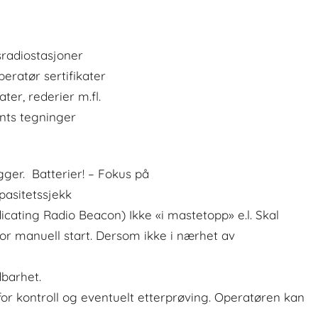
sradiostasjoner
ratør sertifikater
ater, rederier m.fl.
nts tegninger
gger. Batterier! – Fokus på
pasitetssjekk
cating Radio Beacon) Ikke «i mastetopp» e.l. Skal
or manuell start. Dersom ikke i nærhet av
dbarhet.
for kontroll og eventuelt etterprøving. Operatøren kan