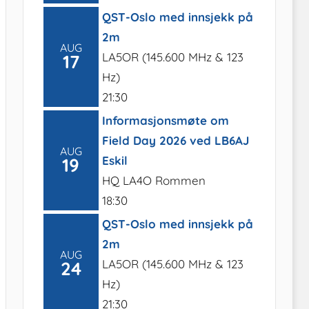
QST-Oslo med innsjekk på
2m
AUG
LA5OR (145.600 MHz & 123
17
Hz)
21:30
Informasjonsmøte om
Field Day 2026 ved LB6AJ
AUG
Eskil
19
HQ LA4O Rommen
18:30
QST-Oslo med innsjekk på
2m
AUG
LA5OR (145.600 MHz & 123
24
Hz)
21:30