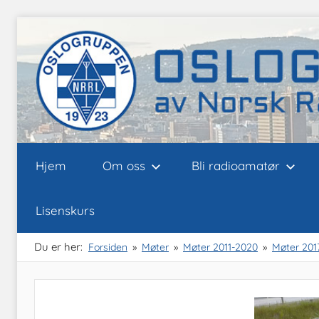
Skip
to
content
Oslogruppen
Radioamatørene
Hjem
Om oss
Bli radioamatør
i
Oslo
av
Lisenskurs
NRRL
Du er her:
Forsiden
Møter
Møter 2011-2020
Møter 201