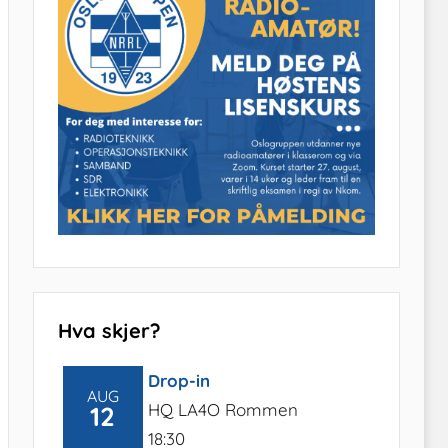
Hva skjer?
Drop-in
AUG
HQ LA4O Rommen
12
18:30