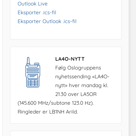
Outlook Live
Eksporter .ics-fil
Eksporter Outlook .ics-fil
LA4O-NYTT
Følg Oslogruppens
nyhetssending «LA4O-
nytt» hver mandag kl.
21.30 over LA5OR
(145.600 MHz/subtone 123.0 Hz).
Ringleder er LB1NH Arild.