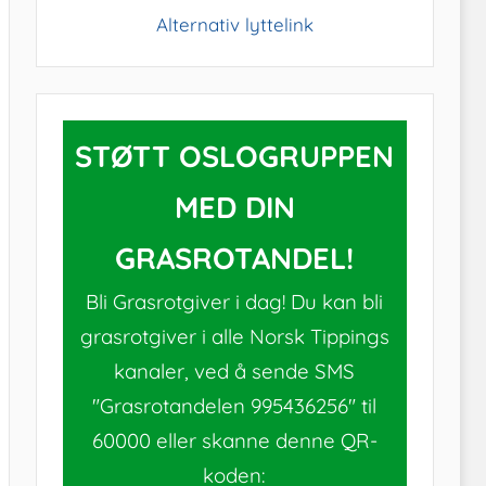
Alternativ lyttelink
STØTT OSLOGRUPPEN
MED DIN
GRASROTANDEL!
Bli Grasrotgiver i dag! Du kan bli
grasrotgiver i alle Norsk Tippings
kanaler, ved å sende SMS
"Grasrotandelen 995436256" til
60000 eller skanne denne QR-
koden: