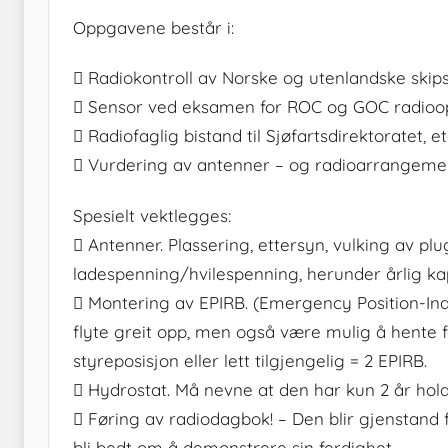
Oppgavene består i:
 Radiokontroll av Norske og utenlandske skip
 Sensor ved eksamen for ROC og GOC radioope
 Radiofaglig bistand til Sjøfartsdirektoratet, et
 Vurdering av antenner – og radioarrangeme
Spesielt vektlegges:
 Antenner. Plassering, ettersyn, vulking av plu
ladespenning/hvilespenning, herunder årlig ka
 Montering av EPIRB. (Emergency Position-Indi
flyte greit opp, men også være mulig å hente f
styreposisjon eller lett tilgjengelig = 2 EPIRB.
 Hydrostat. Må nevne at den har kun 2 år hol
 Føring av radiodagbok! – Den blir gjenstand 
bli bedt om å demonstrere sin ferdighet.