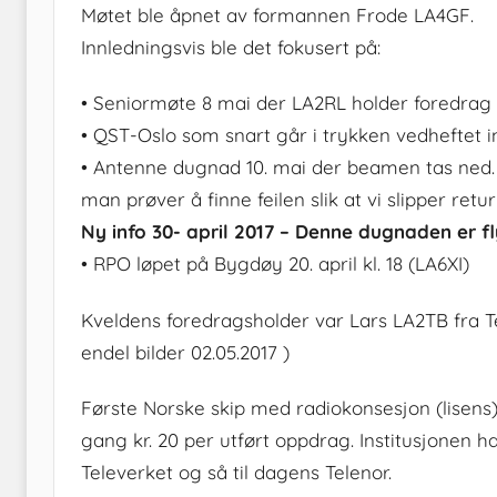
Møtet ble åpnet av formannen Frode LA4GF.
Innledningsvis ble det fokusert på:
• Seniormøte 8 mai der LA2RL holder foredra
• QST-Oslo som snart går i trykken vedheftet i
• Antenne dugnad 10. mai der beamen tas ned.
man prøver å finne feilen slik at vi slipper retur t
Ny info 30- april 2017 – Denne dugnaden er fl
• RPO løpet på Bygdøy 20. april kl. 18 (LA6XI)
Kveldens foredragsholder var Lars LA2TB fra T
endel bilder 02.05.2017 )
Første Norske skip med radiokonsesjon (lisens)
gang kr. 20 per utført oppdrag. Institusjonen 
Televerket og så til dagens Telenor.