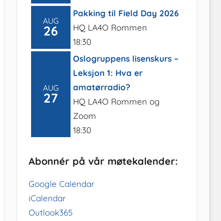
Pakking til Field Day 2026
AUG
HQ LA4O Rommen
26
18:30
Oslogruppens lisenskurs –
Leksjon 1: Hva er
amatørradio?
AUG
27
HQ LA4O Rommen og
Zoom
18:30
Abonnér på vår møtekalender:
Google Calendar
iCalendar
Outlook365