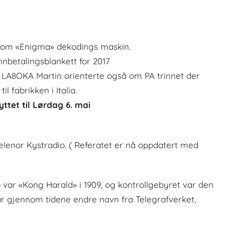
g om «Enigma» dekodings maskin.
nnbetalingsblankett for 2017
 LA8OKA Martin orienterte også om PA trinnet der
il fabrikken i Italia.
yttet til Lørdag 6. mai
elenor Kystradio. ( Referatet er nå oppdatert med
 var «Kong Harald» i 1909, og kontrollgebyret var den
har gjennom tidene endre navn fra Telegrafverket,