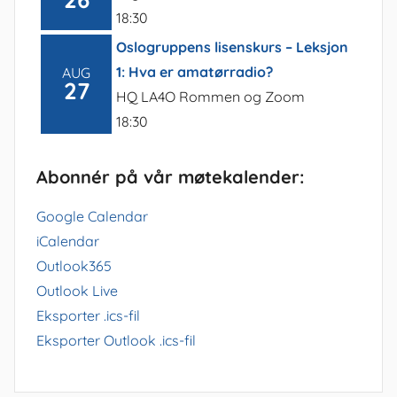
18:30
Oslogruppens lisenskurs – Leksjon
1: Hva er amatørradio?
AUG
27
HQ LA4O Rommen og Zoom
18:30
Abonnér på vår møtekalender:
Google Calendar
iCalendar
Outlook365
Outlook Live
Eksporter .ics-fil
Eksporter Outlook .ics-fil