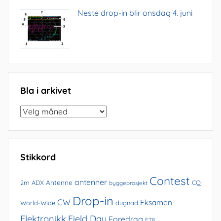
Neste drop-in blir onsdag 4. juni
Bla i arkivet
Bla
i
arkivet
Stikkord
Contest
antenner
Antenne
2m
ADX
CQ
byggeprosjekt
Drop-in
CW
Eksamen
World-Wide
dugnad
Elektronikk
Field Day
Foredrag
FT8