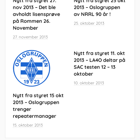
Nytt fra styret 27.
Nytt fra styret 25 okt
nov 2013 – Det ble
2013 – Oslogruppen
avholdt lisensprøve
av NRRL 90 år !
på Rommen 26.
25. oktober 2013
November
27. november 2013
Nytt fra styret 11. okt
2013 – LA4O deltar på
SAC testen 12 – 13
oktober
10. oktober 2013
Nytt fra styret 15 okt
2013 – Oslogruppen
trenger
repeatermanager
15. oktober 2013