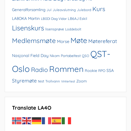
Kurs
Generalforsamling
Jul
Juleavslutning
Julebord
LA8OKA Martin
LB0DI Dag Vidar
LB6AJ Eskil
Lisenskurs
lisensprøve
Loddebolt
Møte
Medlemsmøte
Møtereferat
Morse
QST-
Nasjonal Field Day
Nkom
Portabeltest
QSO
Oslo
Rommen
Radio
SSA
Rookie
RPO
Styremøte
Zoom
test
Trollvann
Vintertest
Translate LA4O