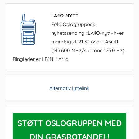
LA4O-NYTT
Følg Oslogruppens
nyhetssending «LA4O-nytt» hver
mandag kl. 21.30 over LA5OR
(145.600 MHz/subtone 123.0 Hz).
Ringleder er LB1NH Arild.
Alternativ lyttelink
STØTT OSLOGRUPPEN MED
DIN GRASROTANDEL!