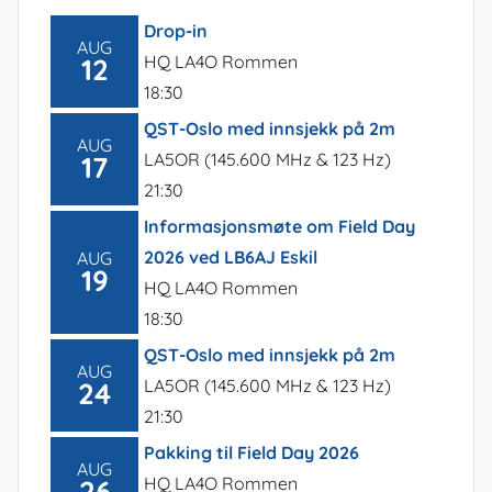
Drop-in
AUG
HQ LA4O Rommen
12
18:30
QST-Oslo med innsjekk på 2m
AUG
LA5OR (145.600 MHz & 123 Hz)
17
21:30
Informasjonsmøte om Field Day
2026 ved LB6AJ Eskil
AUG
19
HQ LA4O Rommen
18:30
QST-Oslo med innsjekk på 2m
AUG
LA5OR (145.600 MHz & 123 Hz)
24
21:30
Pakking til Field Day 2026
AUG
HQ LA4O Rommen
26