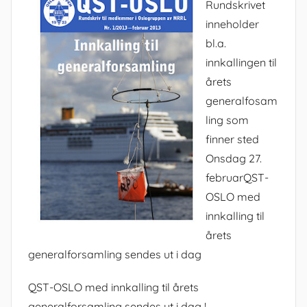
Rundskrivet
inneholder
bl.a.
innkallingen til
årets
generalfosam
ling som
finner sted
Onsdag 27.
februarQST-
OSLO med
innkalling til
årets
generalforsamling sendes ut i dag
QST-OSLO med innkalling til årets
generalforsamling sendes ut i dag !