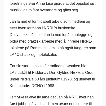
forretningsfører Anne Lise gjorde at det oppstod søt
musikk, de to fant hverandre og giftet seg.
Jan la ned et formidabelt arbeid som medlem og
etter hvert formann i NRRL’s huskomite.
Det var ikke få timer Jan la ned for å planlegge og
bidra med praktisk arbeide med å innrede NRRL-
lokalene på Rommen, som jo nå også fungerer som
LA4O shack og møtelokaler.
For sin store innsats for radioamatørsaken ble
LA9IL slått til Ridder av Den Gyldne Nøkkels Orden
under NRRL’s 50 års jubileum i 1978, og utnevnt til
Kommandør DGNO i 1988.
I sitt yrkesaktive liv arbeidet Jan på NRK, hvor han
først jobbet på verksted, men avanserte senere til