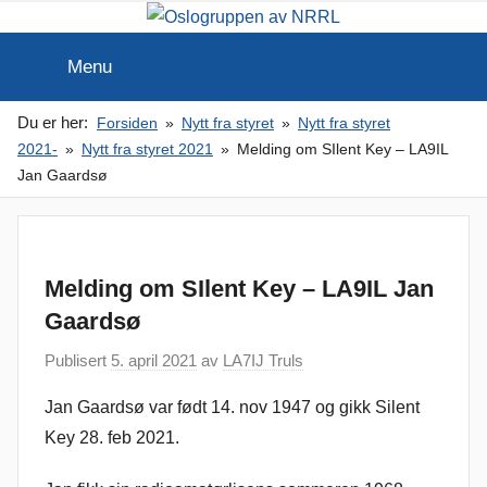
Skip
to
Oslogruppen
Radioamatørene
Menu
i
content
Oslo
av
Du er her:
Forsiden
Nytt fra styret
Nytt fra styret
2021-
Nytt fra styret 2021
Melding om SIlent Key – LA9IL
NRRL
Jan Gaardsø
Melding om SIlent Key – LA9IL Jan
Gaardsø
Publisert
5. april 2021
av
LA7IJ Truls
Jan Gaardsø var født 14. nov 1947 og gikk Silent
Key 28. feb 2021.