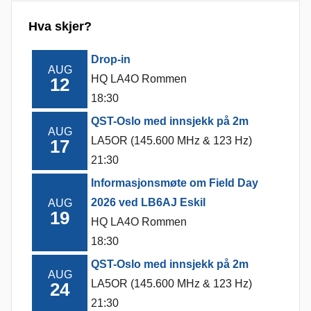
Hva skjer?
Drop-in
AUG
HQ LA4O Rommen
12
18:30
QST-Oslo med innsjekk på 2m
AUG
LA5OR (145.600 MHz & 123 Hz)
17
21:30
Informasjonsmøte om Field Day
2026 ved LB6AJ Eskil
AUG
19
HQ LA4O Rommen
18:30
QST-Oslo med innsjekk på 2m
AUG
LA5OR (145.600 MHz & 123 Hz)
24
21:30