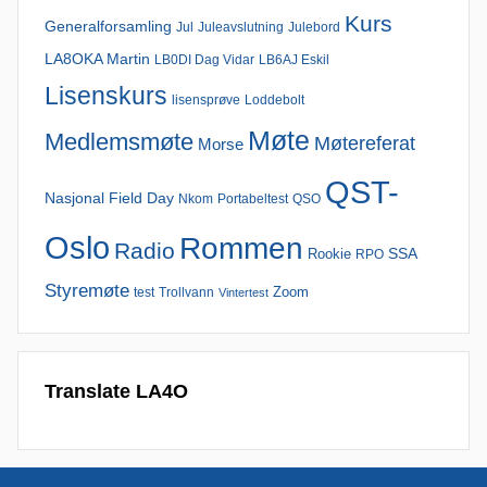
Kurs
Generalforsamling
Jul
Juleavslutning
Julebord
LA8OKA Martin
LB6AJ Eskil
LB0DI Dag Vidar
Lisenskurs
lisensprøve
Loddebolt
Møte
Medlemsmøte
Møtereferat
Morse
QST-
Nasjonal Field Day
Nkom
Portabeltest
QSO
Oslo
Rommen
Radio
SSA
Rookie
RPO
Styremøte
Zoom
test
Trollvann
Vintertest
Translate LA4O