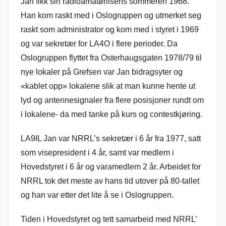
Jan fikk sin radioamatørlisens sommeren 1968.
Han kom raskt med i Oslogruppen og utmerket seg
raskt som administrator og kom med i styret i 1969
og var sekretær for LA4O i flere perioder. Da
Oslogruppen flyttet fra Osterhaugsgaten 1978/79 til
nye lokaler på Grefsen var Jan bidragsyter og
«kablet opp» lokalene slik at man kunne hente ut
lyd og antennesignaler fra flere posisjoner rundt om
i lokalene- da med tanke på kurs og contestkjøring.
LA9IL Jan var NRRL’s sekretær i 6 år fra 1977, satt
som visepresident i 4 år, samt var medlem i
Hovedstyret i 6 år og varamedlem 2 år. Arbeidet for
NRRL tok det meste av hans tid utover på 80-tallet
og han var etter det lite å se i Oslogruppen.
Tiden i Hovedstyret og tett samarbeid med NRRL’