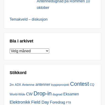
Antennedugnad på Rommen 10
oktober
Temakveld – diskusjon
Bla i arkivet
Bla
i
arkivet
Stikkord
Contest
antenner
2m
ADX
Antenne
CQ
byggeprosjekt
Drop-in
CW
Eksamen
World-Wide
dugnad
Elektronikk
Field Day
Foredrag
FT8