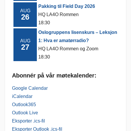
Pakking til Field Day 2026
AUG
HQ LA4O Rommen
26
18:30
Oslogruppens lisenskurs – Leksjon
1: Hva er amatørradio?
AUG
27
HQ LA4O Rommen og Zoom
18:30
Abonnér på vår møtekalender:
Google Calendar
iCalendar
Outlook365
Outlook Live
Eksporter .ics-fil
Eksporter Outlook .ics-fil