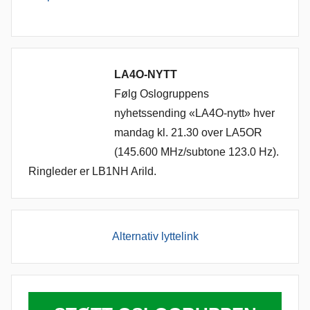
LA4O-NYTT
Følg Oslogruppens
nyhetssending «LA4O-nytt» hver
mandag kl. 21.30 over LA5OR
(145.600 MHz/subtone 123.0 Hz).
Ringleder er LB1NH Arild.
Alternativ lyttelink