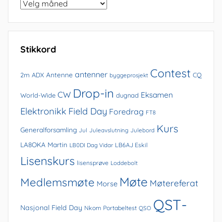
Bla
i
arkivet
Stikkord
Contest
antenner
Antenne
2m
ADX
CQ
byggeprosjekt
Drop-in
CW
Eksamen
World-Wide
dugnad
Elektronikk
Field Day
Foredrag
FT8
Kurs
Generalforsamling
Jul
Juleavslutning
Julebord
LA8OKA Martin
LB0DI Dag Vidar
LB6AJ Eskil
Lisenskurs
lisensprøve
Loddebolt
Møte
Medlemsmøte
Møtereferat
Morse
QST-
Nasjonal Field Day
Nkom
Portabeltest
QSO