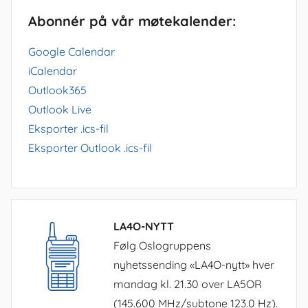
Abonnér på vår møtekalender:
Google Calendar
iCalendar
Outlook365
Outlook Live
Eksporter .ics-fil
Eksporter Outlook .ics-fil
LA4O-NYTT
Følg Oslogruppens
nyhetssending «LA4O-nytt» hver
mandag kl. 21.30 over LA5OR
(145.600 MHz/subtone 123.0 Hz).