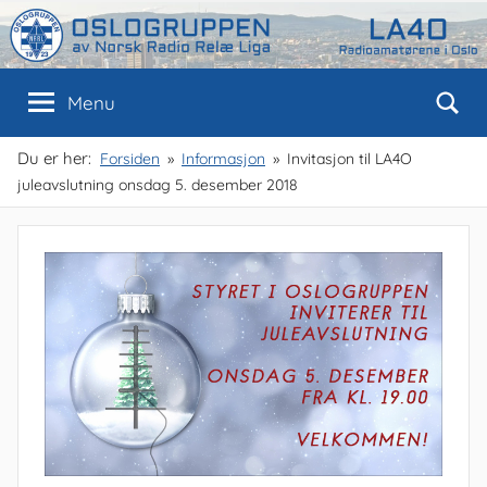
Skip
to
content
Oslogruppen
Radioamatørene
Menu
i
Oslo
av
Du er her:
Forsiden
Informasjon
Invitasjon til LA4O
juleavslutning onsdag 5. desember 2018
NRRL