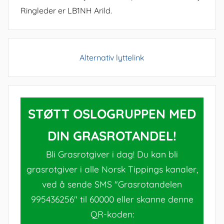
Ringleder er LB1NH Arild.
Alternativ lyttelink
STØTT OSLOGRUPPEN MED
DIN GRASROTANDEL!
Bli Grasrotgiver i dag! Du kan bli
grasrotgiver i alle Norsk Tippings kanaler,
ved å sende SMS "Grasrotandelen
995436256" til 60000 eller skanne denne
QR-koden: