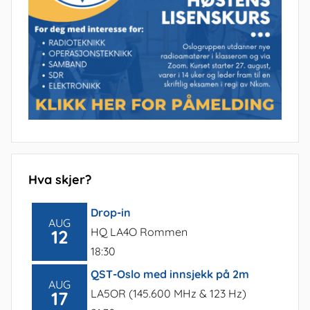
Hva skjer?
Drop-in
AUG
HQ LA4O Rommen
12
18:30
QST-Oslo med innsjekk på 2m
AUG
LA5OR (145.600 MHz & 123 Hz)
17