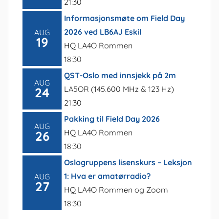
21:30
Informasjonsmøte om Field Day
2026 ved LB6AJ Eskil
AUG
19
HQ LA4O Rommen
18:30
QST-Oslo med innsjekk på 2m
AUG
LA5OR (145.600 MHz & 123 Hz)
24
21:30
Pakking til Field Day 2026
AUG
HQ LA4O Rommen
26
18:30
Oslogruppens lisenskurs – Leksjon
1: Hva er amatørradio?
AUG
27
HQ LA4O Rommen og Zoom
18:30