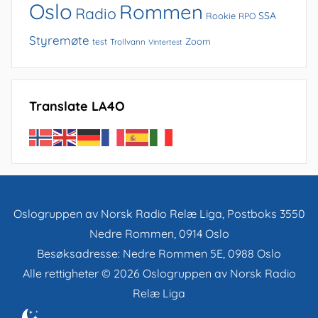
Oslo
Rommen
Radio
SSA
Rookie
RPO
Styremøte
Zoom
test
Trollvann
Vintertest
Translate LA4O
Oslogruppen av Norsk Radio Relæ Liga, Postboks 3550
Nedre Rommen, 0914 Oslo
Besøksadresse: Nedre Rommen 5E, 0988 Oslo
Alle rettigheter © 2026 Oslogruppen av Norsk Radio
Relæ Liga