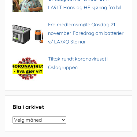
LA9LT Hans og HF kjøring fra bil
Fra medlemsmøte Onsdag 21.
november. Foredrag om batterier
v/ LA7XQ Steinar
Tiltak rundt koronaviruset i
Oslogruppen
Bla i arkivet
Bla
i
arkivet