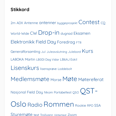
Stikkord
Contest
antenner
Antenne
2m
ADX
CQ
byggeprosjekt
Drop-in
CW
Eksamen
World-Wide
dugnad
Elektronikk
Field Day
Foredrag
FT8
Kurs
Generalforsamling
Jul
Juleavslutning
Julebord
LA8OKA Martin
LB0DI Dag Vidar
LB6AJ Eskil
Lisenskurs
lisensprøve
Loddebolt
Møte
Medlemsmøte
Møtereferat
Morse
QST-
Nasjonal Field Day
Nkom
Portabeltest
QSO
Oslo
Rommen
Radio
SSA
Rookie
RPO
Styremøte
Zoom
test
Trollvann
Vintertest