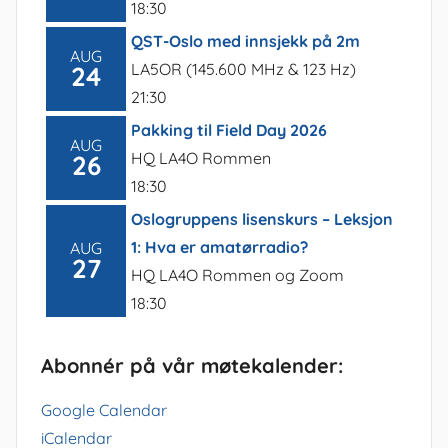
18:30
QST-Oslo med innsjekk på 2m
AUG
LA5OR (145.600 MHz & 123 Hz)
24
21:30
Pakking til Field Day 2026
AUG
HQ LA4O Rommen
26
18:30
Oslogruppens lisenskurs – Leksjon
1: Hva er amatørradio?
AUG
27
HQ LA4O Rommen og Zoom
18:30
Abonnér på vår møtekalender:
Google Calendar
iCalendar