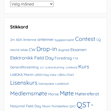
Bla
i
arkivet
Stikkord
Contest
antenner
Antenne
2m
ADX
CQ
byggeprosjekt
Drop-in
CW
Eksamen
World-Wide
dugnad
Elektronikk
Field Day
Foredrag
FT8
Kurs
Generalforsamling
Jul
Juleavslutning
Julebord
LA8OKA Martin
LB0DI Dag Vidar
LB6AJ Eskil
Lisenskurs
lisensprøve
Loddebolt
Møte
Medlemsmøte
Møtereferat
Morse
QST-
Nasjonal Field Day
Nkom
Portabeltest
QSO