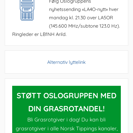
Følg Oslogruppens
nyhetssending «LA4O-nytt» hver
mandag kl. 21.30 over LA5OR
(145.600 MHz/subtone 123.0 Hz).
Ringleder er LB1NH Arild.
Alternativ lyttelink
STØTT OSLOGRUPPEN MED
DIN GRASROTANDEL!
Bli Grasrotgiver i dag! Du kan bli
grasrotgiver i alle Norsk Tippings kanaler,