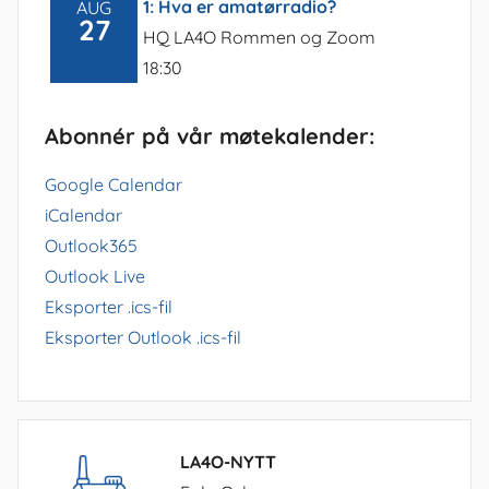
1: Hva er amatørradio?
AUG
27
HQ LA4O Rommen og Zoom
18:30
Abonnér på vår møtekalender:
Google Calendar
iCalendar
Outlook365
Outlook Live
Eksporter .ics-fil
Eksporter Outlook .ics-fil
LA4O-NYTT