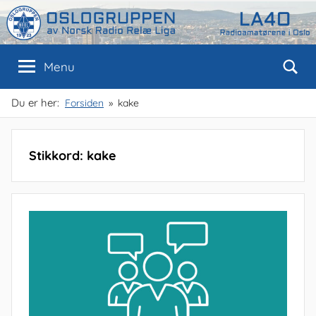
Skip
to
content
Oslogruppen
Radioamatørene
Menu
i
Oslo
av
Du er her:
Forsiden
kake
NRRL
Stikkord:
kake