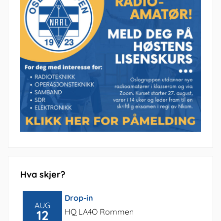
Hva skjer?
Drop-in
AUG
HQ LA4O Rommen
12