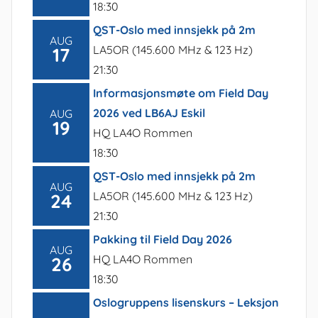
18:30
QST-Oslo med innsjekk på 2m
AUG
LA5OR (145.600 MHz & 123 Hz)
17
21:30
Informasjonsmøte om Field Day
2026 ved LB6AJ Eskil
AUG
19
HQ LA4O Rommen
18:30
QST-Oslo med innsjekk på 2m
AUG
LA5OR (145.600 MHz & 123 Hz)
24
21:30
Pakking til Field Day 2026
AUG
HQ LA4O Rommen
26
18:30
Oslogruppens lisenskurs – Leksjon