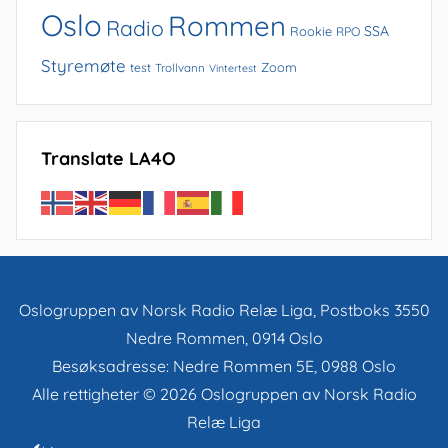
Oslo
Rommen
Radio
SSA
Rookie
RPO
Styremøte
Zoom
test
Trollvann
Vintertest
Translate LA4O
Oslogruppen av Norsk Radio Relæ Liga, Postboks 3550
Nedre Rommen, 0914 Oslo
Besøksadresse: Nedre Rommen 5E, 0988 Oslo
Alle rettigheter © 2026 Oslogruppen av Norsk Radio
Relæ Liga